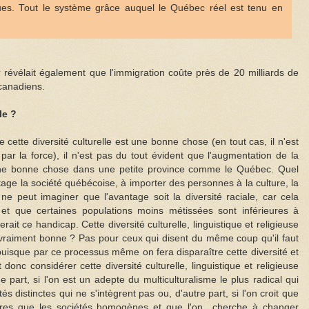
iques. Tout le système grâce auquel le Québec réel est tenu en
r
révélait également que l'immigration coûte près de 20 milliards de
canadiens.
le ?
cette diversité culturelle est une bonne chose (en tout cas, il n'est
ar la force), il n'est pas du tout évident que l'augmentation de la
 une bonne chose dans une petite province comme le Québec. Quel
tage la société québécoise, à importer des personnes à la culture, la
 ne peut imaginer que l'avantage soit la diversité raciale, car cela
 et que certaines populations moins métissées sont inférieures à
erait ce handicap. Cette diversité culturelle, linguistique et religieuse
vraiment bonne ? Pas pour ceux qui disent du même coup qu'il faut
 puisque par ce processus même on fera disparaître cette diversité et
onc considérer cette diversité culturelle, linguistique et religieuse
art, si l'on est un adepte du multiculturalisme le plus radical qui
distinctes qui ne s'intègrent pas ou, d'autre part, si l'on croit que
eures que les sociétés homogènes et que l'on cherche à changer