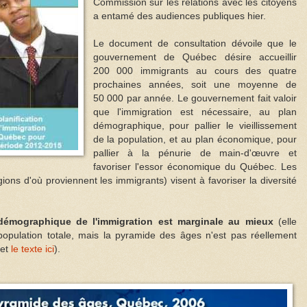
Commission sur les relations avec les citoyens
a entamé des audiences publiques hier.
Le document de consultation dévoile que le
gouvernement de Québec désire accueillir
200 000 immigrants au cours des quatre
prochaines années, soit une moyenne de
50 000 par année. Le gouvernement fait valoir
que l'immigration est nécessaire, au plan
démographique, pour pallier le vieillissement
de la population, et au plan économique, pour
pallier à la pénurie de main-d'œuvre et
favoriser l'essor économique du Québec. Les
ons d'où proviennent les immigrants) visent à favoriser la diversité
é démographique de l'immigration est marginale au mieux
(elle
a population totale, mais la pyramide des âges n'est pas réellement
 et
le texte ici
).