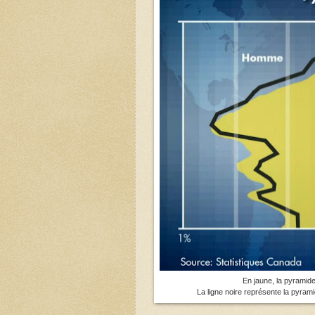
En jaune, la pyramid
La ligne noire représente la pyra