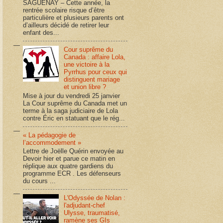
SAGUENAY – Cette année, la
rentrée scolaire risque d’être
particulière et plusieurs parents ont
d’ailleurs décidé de retirer leur
enfant des...
Cour suprême du
Canada : affaire Lola,
une victoire à la
Pyrrhus pour ceux qui
distinguent mariage
et union libre ?
Mise à jour du vendredi 25 janvier
La Cour suprême du Canada met un
terme à la saga judiciaire de Lola
contre Éric en statuant que le rég...
« La pédagogie de
l’accommodement »
Lettre de Joëlle Quérin envoyée au
Devoir hier et parue ce matin en
réplique aux quatre gardiens du
programme ECR . Les défenseurs
du cours ...
L'Odyssée de Nolan :
l'adjudant-chef
Ulysse, traumatisé,
ramène ses GIs