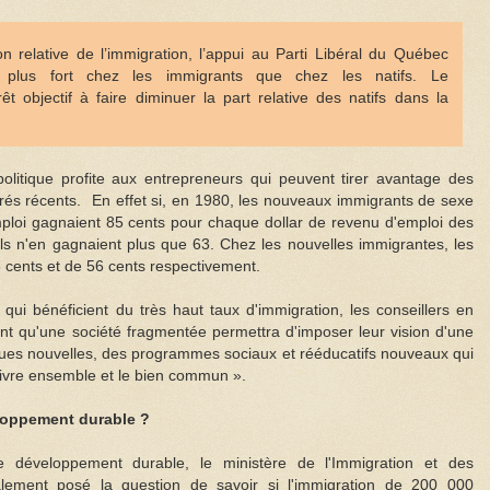
on relative de l’immigration, l’appui au Parti Libéral du Québec
t plus fort chez les immigrants que chez les natifs. Le
 objectif à faire diminuer la part relative des natifs dans la
olitique profite aux entrepreneurs qui peuvent tirer avantage des
rés récents. En effet si, en 1980, les nouveaux immigrants de sexe
ploi gagnaient 85 cents pour chaque dollar de revenu d'emploi des
 n'en gagnaient plus que 63. Chez les nouvelles immigrantes, les
5 cents et de 56 cents respectivement.
qui bénéficient du très haut taux d'immigration, les conseillers en
ent qu'une société fragmentée permettra d'imposer leur vision d'une
iques nouvelles, des programmes sociaux et rééducatifs nouveaux qui
e vivre ensemble et le bien commun ».
loppement durable ?
 développement durable, le ministère de l'Immigration et des
lement posé la question de savoir si l'immigration de 200 000