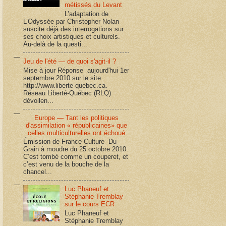
métissés du Levant
L’adaptation de
L’Odyssée par Christopher Nolan
suscite déjà des interrogations sur
ses choix artistiques et culturels.
Au-delà de la questi...
Jeu de l'été — de quoi s'agit-il ?
Mise à jour Réponse aujourd'hui 1er
septembre 2010 sur le site
http://www.liberte-quebec.ca.
Réseau Liberté-Québec (RLQ)
dévoilen...
Europe — Tant les politiques
d'assimilation « républicaines» que
celles multiculturelles ont échoué
Émission de France Culture Du
Grain à moudre du 25 octobre 2010.
C’est tombé comme un couperet, et
c’est venu de la bouche de la
chancel...
Luc Phaneuf et
Stéphanie Tremblay
sur le cours ECR
Luc Phaneuf et
Stéphanie Tremblay