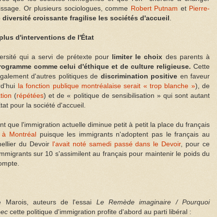
issage. Or plusieurs sociologues, comme
Robert Putnam
et
Pierre-
 diversité croissante fragilise les sociétés d'accueil
.
lus d'interventions de l'État
ersité qui a servi de prétexte pour
limiter le choix
des parents à
ogramme comme celui d'éthique et de culture religieuse.
Cette
galement d'autres politiques de
discrimination positive
en faveur
rd'hui
la fonction publique montréalaise serait « trop blanche »
), de
tion
(
répétées
) et de « politique de sensibilisation » qui sont autant
at pour la société d'accueil.
ent que l'immigration actuelle diminue petit à petit la place du français
t à Montréal
puisque les immigrants n'adoptent pas le français au
llier du Devoir
l'avait noté samedi passé dans le Devoir
, pour ce
immigrants sur 10 s'assimilent au français pour maintenir le poids du
compte.
e Marois, auteurs de l'essai
Le Remède imaginaire / Pourquoi
bec
cette politique d'immigration profite d'abord au parti libéral :