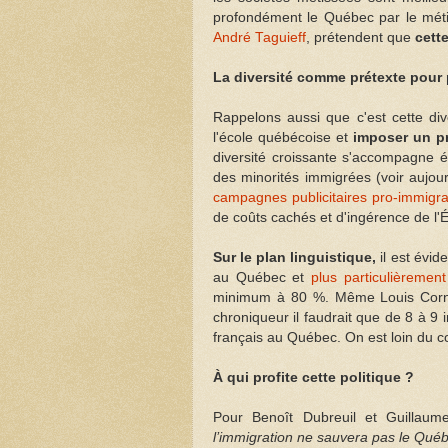
profondément le Québec par le mét
André Taguieff
, prétendent que
cette
La diversité comme prétexte pour p
Rappelons aussi que c'est cette div
l'école québécoise et
imposer un pr
diversité croissante s'accompagne é
des minorités immigrées (voir aujou
campagnes publicitaires pro-immigra
de coûts cachés et d'ingérence de l'Ét
Sur le plan linguistique,
il est évid
au Québec et
plus particulièremen
minimum à 80 %. Même Louis Corne
chroniqueur il faudrait que de 8 à 9 
français au Québec. On est loin du 
À qui profite cette politique ?
Pour Benoît Dubreuil et Guillaum
l’immigration ne sauvera pas le Qué