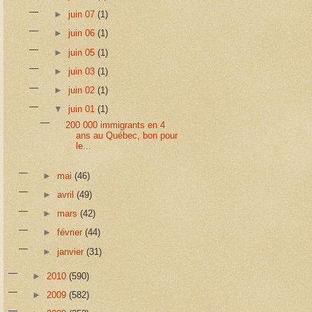
►
juin 07
(1)
►
juin 06
(1)
►
juin 05
(1)
►
juin 03
(1)
►
juin 02
(1)
▼
juin 01
(1)
200 000 immigrants en 4
ans au Québec, bon pour
le...
►
mai
(46)
►
avril
(49)
►
mars
(42)
►
février
(44)
►
janvier
(31)
►
2010
(590)
►
2009
(582)