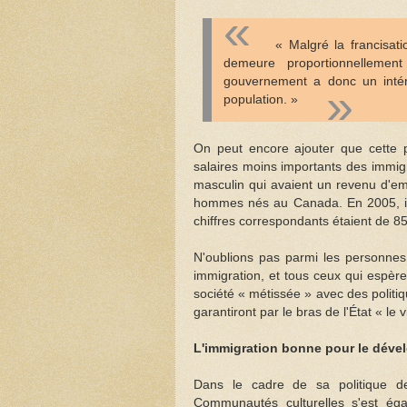
« Malgré la francisati
demeure proportionnellemen
gouvernement a donc un intérêt
population. »
On peut encore ajouter que cette p
salaires moins importants des immig
masculin qui avaient un revenu d'em
hommes nés au Canada. En 2005, ils
chiffres correspondants étaient de 8
N'oublions pas parmi les personnes 
immigration, et tous ceux qui espèr
société « métissée » avec des polit
garantiront par le bras de l'État « l
L'immigration bonne pour le déve
Dans le cadre de sa politique de
Communautés culturelles s'est éga