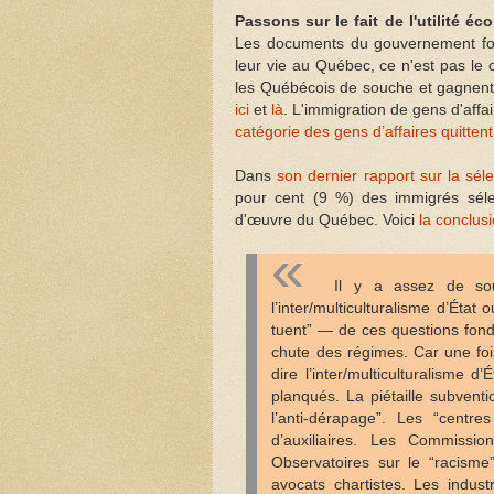
Passons sur le fait de l'utilité é
Les documents du gouvernement font
leur vie au Québec, ce n'est pas le
les Québécois de souche et gagnen
ici
et
là
. L'immigration de gens d'aff
catégorie des gens d’affaires quitte
Dans
son dernier rapport sur la sél
pour cent (9 %) des immigrés séle
d'œuvre du Québec. Voici
la conclus
Il y a assez de so
l’inter/multiculturalisme d’Éta
tuent” — de ces questions fonda
chute des régimes. Car une fois
dire l’inter/multiculturalisme 
planqués. La piétaille subvent
l’anti-dérapage”. Les “centre
d’auxiliaires. Les Commissio
Observatoires sur le “racisme”
avocats chartistes. Les indust