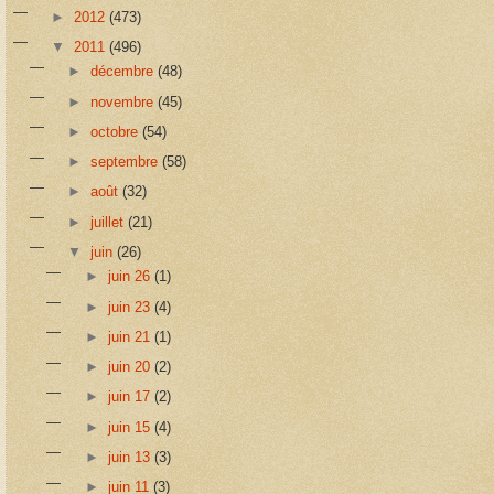
►
2012
(473)
▼
2011
(496)
►
décembre
(48)
►
novembre
(45)
►
octobre
(54)
►
septembre
(58)
►
août
(32)
►
juillet
(21)
▼
juin
(26)
►
juin 26
(1)
►
juin 23
(4)
►
juin 21
(1)
►
juin 20
(2)
►
juin 17
(2)
►
juin 15
(4)
►
juin 13
(3)
►
juin 11
(3)