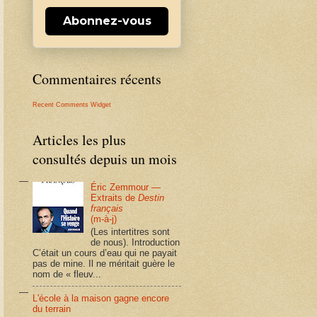
Abonnez-vous
Commentaires récents
Recent Comments Widget
Articles les plus
consultés depuis un mois
Éric Zemmour —
Extraits de
Destin
français
(m-à-j)
(Les intertitres sont
de nous). Introduction
C’était un cours d’eau qui ne payait
pas de mine. Il ne méritait guère le
nom de « fleuv...
L'école à la maison gagne encore
du terrain