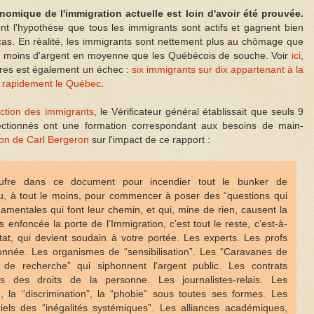
conomique de l'immigration actuelle est loin d'avoir été prouvée.
 l'hypothèse que tous les immigrants sont actifs et gagnent bien
 cas. En réalité, les immigrants sont nettement plus au chômage que
t moins d'argent en moyenne que les Québécois de souche. Voir
ici
,
aires est également un échec :
six immigrants sur dix appartenant à la
nt rapidement le Québec
.
ection des immigrants
, le Vérificateur général établissait que seuls 9
ctionnés ont une formation correspondant aux besoins de main-
ion de Carl Bergeron
sur l'impact de ce rapport :
ufre dans ce document pour incendier tout le bunker de
t ou, à tout le moins, pour commencer à poser des “questions qui
mentales qui font leur chemin, et qui, mine de rien, causent la
 enfoncée la porte de l’Immigration, c’est tout le reste, c’est-à-
d’État, qui devient soudain à votre portée. Les experts. Les profs
ionnée. Les organismes de “sensibilisation”. Les “Caravanes de
s de recherche” qui siphonnent l’argent public. Les contrats
ns des droits de la personne. Les journalistes-relais. Les
, la “discrimination”, la “phobie” sous toutes ses formes. Les
riels des “inégalités systémiques”. Les alliances académiques,