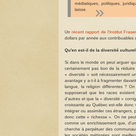
médiatiques, politiques, jurid
laisse.
Un
récent rapport de l'Institut Frase
dollars par année aux contribuables 
Qu'en est-il de la diversité culturel
Si dans le monde on peut arguer que 
certainement pas bon de la réduire p
« diversité » soit nécessairement
avantage y a-t-il à fragmenter davan
langue, la religion différentes ? On
supposerait que les races existent
d'autres et que la « diversité » corrig
croissante au Québec est-elle donc 
intégrer ou assimiler ces étrangers,
donc cette « richesse ». On ne peut d
comme un enrichissement que, d'une p
cherche à perpétuer des communautés 
les sociétés métissées sont meill