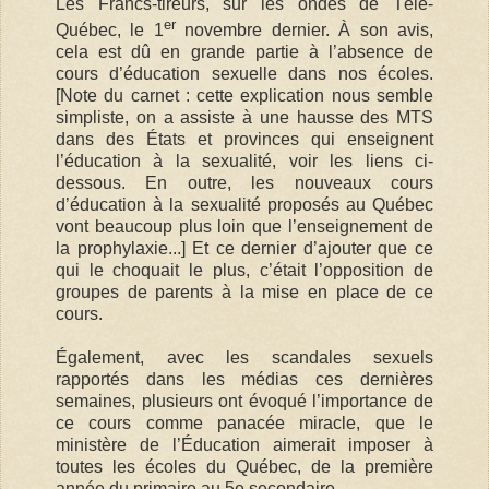
Les Francs-tireurs, sur les ondes de Télé-
er
Québec, le 1
novembre dernier. À son avis,
cela est dû en grande partie à l’absence de
cours d’éducation sexuelle dans nos écoles.
[Note du carnet : cette explication nous semble
simpliste, on a assiste à une hausse des MTS
dans des États et provinces qui enseignent
l’éducation à la sexualité, voir les liens ci-
dessous. En outre, les nouveaux cours
d’éducation à la sexualité proposés au Québec
vont beaucoup plus loin que l’enseignement de
la prophylaxie...] Et ce dernier d’ajouter que ce
qui le choquait le plus, c’était l’opposition de
groupes de parents à la mise en place de ce
cours.
Également, avec les scandales sexuels
rapportés dans les médias ces dernières
semaines, plusieurs ont évoqué l’importance de
ce cours comme panacée miracle, que le
ministère de l’Éducation aimerait imposer à
toutes les écoles du Québec, de la première
année du primaire au 5e secondaire.