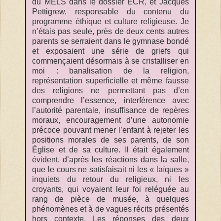
du MELS dans le dossier ÉCR, et Jacques
Pettigrew, responsable du contenu du
programme éthique et culture religieuse. Je
n’étais pas seule, près de deux cents autres
parents se serraient dans le gymnase bondé
et exposaient une série de griefs qui
commençaient désormais à se cristalliser en
moi : banalisation de la religion,
représentation superficielle et même fausse
des religions ne permettant pas d’en
comprendre l’essence, interférence avec
l’autorité parentale, insuffisance de repères
moraux, encouragement d’une autonomie
précoce pouvant mener l’enfant à rejeter les
positions morales de ses parents, de son
Église et de sa culture. Il était également
évident, d’après les réactions dans la salle,
que le cours ne satisfaisait ni les « laïques »
inquiets du retour du religieux, ni les
croyants, qui voyaient leur foi reléguée au
rang de pièce de musée, à quelques
phénomènes et à de vagues récits présentés
hors contexte. Les réponses des deux