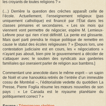
les croyants de toutes religions ? »
(…) Derrière la question des crè­ches apparaît celle de
l’école. Actuellement, l’enseignement religieux (pas
uniquement catholique) est financé par l’État dans les
classes primaires et secondai­res. « Les six mois qui
viennent vont permettre de négocier, espère M. Lemieux-
Lefevre pour qui rien n’est définitif. La pente est glissante.
Mais quel parti prendra le risque politique de remettre en
cause le statut des écoles religieuses ? » [Depuis lors, une
contestation judiciaire est en cours, les « négociations »
n'ayant pas abouti, bien pire le gouvernement a décider de
s'attaquer avec le soutien des syndicats aux garderies
familiales qui oseraient parler de religion aux bambins.]
Commentant une anecdote dans le même esprit – un sapin
de Noël et une hanoukkia retirés de l’entrée d’un immeuble
cossu de Montréal –, l’éditorialiste vedette du quotidien La
Presse, Pierre Foglia résume les mœurs nouvelles de son
pays : « Le Canada est le royaume planétaire du
politiquement correct ? »
Source :
Témoignage chrétien