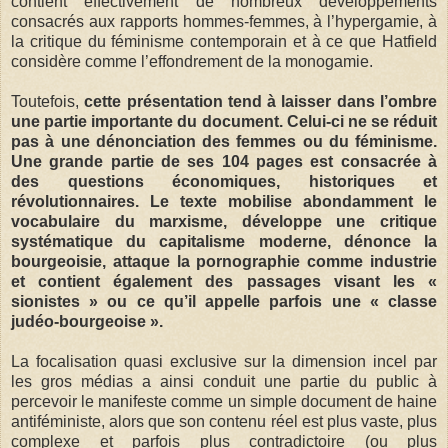
contient effectivement de nombreux développements
consacrés aux rapports hommes-femmes, à l’hypergamie, à
la critique du féminisme contemporain et à ce que Hatfield
considère comme l’effondrement de la monogamie.
Toutefois,
cette présentation tend à laisser dans l’ombre
une partie importante du document. Celui-ci ne se réduit
pas à une dénonciation des femmes ou du féminisme.
Une grande partie de ses 104 pages est consacrée à
des questions économiques, historiques et
révolutionnaires. Le texte mobilise abondamment le
vocabulaire du marxisme, développe une critique
systématique du capitalisme moderne, dénonce la
bourgeoisie, attaque la pornographie comme industrie
et contient également des passages visant les «
sionistes » ou ce qu’il appelle parfois une « classe
judéo-bourgeoise ».
La focalisation quasi exclusive sur la dimension incel par
les gros médias a ainsi conduit une partie du public à
percevoir le manifeste comme un simple document de haine
antiféministe, alors que son contenu réel est plus vaste, plus
complexe et parfois plus contradictoire (ou plus