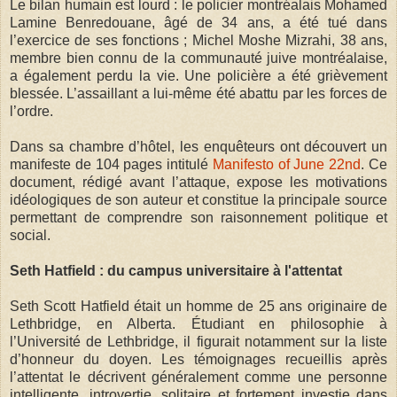
Le bilan humain est lourd : le policier montréalais Mohamed
Lamine Benredouane, âgé de 34 ans, a été tué dans
l’exercice de ses fonctions ; Michel Moshe Mizrahi, 38 ans,
membre bien connu de la communauté juive montréalaise,
a également perdu la vie. Une policière a été grièvement
blessée. L’assaillant a lui-même été abattu par les forces de
l’ordre.
Dans sa chambre d’hôtel, les enquêteurs ont découvert un
manifeste de 104 pages intitulé
Manifesto of June 22nd
. Ce
document, rédigé avant l’attaque, expose les motivations
idéologiques de son auteur et constitue la principale source
permettant de comprendre son raisonnement politique et
social.
Seth Hatfield : du campus universitaire à l'attentat
Seth Scott Hatfield était un homme de 25 ans originaire de
Lethbridge, en Alberta. Étudiant en philosophie à
l’Université de Lethbridge, il figurait notamment sur la liste
d’honneur du doyen. Les témoignages recueillis après
l’attentat le décrivent généralement comme une personne
intelligente, introvertie, solitaire et fortement investie dans