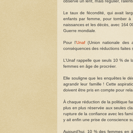
observe un lent, mais régulier, ral
Le taux de fécondité, qui avait la
enfants par femme, pour tomber à 1,
naissances et les décès, avec 164 00
Guerre mondiale.
Pour l’
Unaf
(Union nationale des as
conséquences des réductions faites su
L’Unaf rappelle que seuls 10 % de l
femmes en âge de procréer.
Elle souligne que les enquêtes le dém
agrandir leur famille ! Cette aspirat
doivent être pris en compte pour relan
À chaque réduction de la politique fa
plus en plus réservée aux seules cla
rupture de la confiance avec les fami
y ait enfin une prise de conscience 
Aujourd’hui, 10 % des femmes en âge