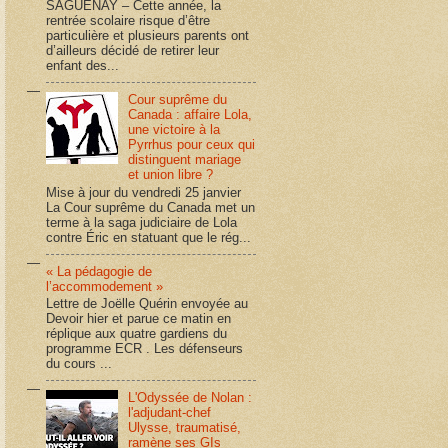
SAGUENAY – Cette année, la
rentrée scolaire risque d’être
particulière et plusieurs parents ont
d’ailleurs décidé de retirer leur
enfant des...
Cour suprême du
Canada : affaire Lola,
une victoire à la
Pyrrhus pour ceux qui
distinguent mariage
et union libre ?
Mise à jour du vendredi 25 janvier
La Cour suprême du Canada met un
terme à la saga judiciaire de Lola
contre Éric en statuant que le rég...
« La pédagogie de
l’accommodement »
Lettre de Joëlle Quérin envoyée au
Devoir hier et parue ce matin en
réplique aux quatre gardiens du
programme ECR . Les défenseurs
du cours ...
L'Odyssée de Nolan :
l'adjudant-chef
Ulysse, traumatisé,
ramène ses GIs