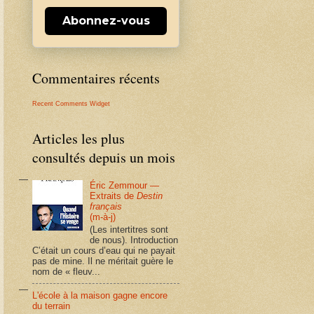
Abonnez-vous
Commentaires récents
Recent Comments Widget
Articles les plus
consultés depuis un mois
Éric Zemmour —
Extraits de
Destin
français
(m-à-j)
(Les intertitres sont
de nous). Introduction
C’était un cours d’eau qui ne payait
pas de mine. Il ne méritait guère le
nom de « fleuv...
L'école à la maison gagne encore
du terrain