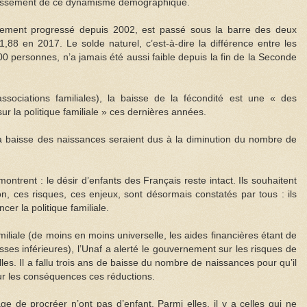
entissement de ce dynamisme démographique.
rgement progressé depuis 2002, est passé sous la barre des deux
88 en 2017. Le solde naturel, c’est-à-dire la différence entre les
0 personnes, n’a jamais été aussi faible depuis la fin de la Seconde
sociations familiales), la baisse de la fécondité est une « des
r la politique familiale » ces dernières années.
a baisse des naissances seraient dus à la diminution du nombre de
ontrent : le désir d’enfants des Français reste intact. Ils souhaitent
ion, ces risques, ces enjeux, sont désormais constatés par tous : ils
cer la politique familiale.
miliale (de moins en moins universelle, les aides financières étant de
sses inférieures), l’Unaf a alerté le gouvernement sur les risques de
lles. Il a fallu trois ans de baisse du nombre de naissances pour qu’il
sur les conséquences ces réductions.
 de procréer n’ont pas d’enfant. Parmi elles, il y a celles qui ne