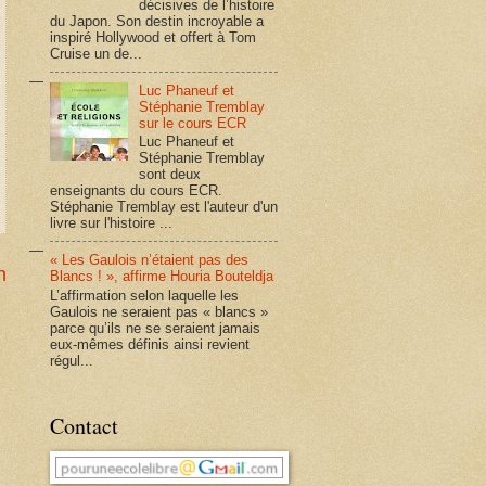
décisives de l’histoire
du Japon. Son destin incroyable a
inspiré Hollywood et offert à Tom
Cruise un de...
Luc Phaneuf et
Stéphanie Tremblay
sur le cours ECR
Luc Phaneuf et
Stéphanie Tremblay
sont deux
enseignants du cours ECR.
Stéphanie Tremblay est l'auteur d'un
livre sur l'histoire ...
« Les Gaulois n’étaient pas des
n
Blancs ! », affirme Houria Bouteldja
L’affirmation selon laquelle les
Gaulois ne seraient pas « blancs »
parce qu’ils ne se seraient jamais
eux-mêmes définis ainsi revient
régul...
Contact