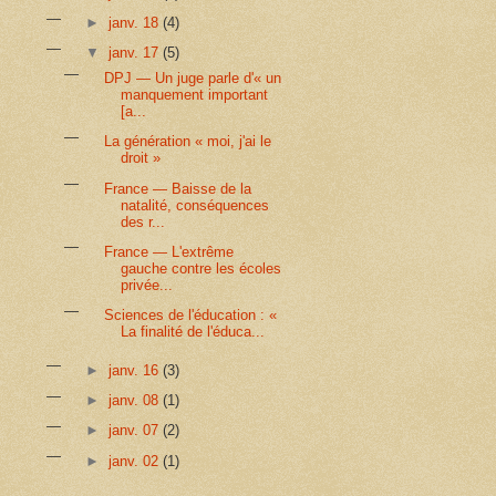
►
janv. 18
(4)
▼
janv. 17
(5)
DPJ — Un juge parle d'« un
manquement important
[a...
La génération « moi, j'ai le
droit »
France — Baisse de la
natalité, conséquences
des r...
France — L'extrême
gauche contre les écoles
privée...
Sciences de l'éducation : «
La finalité de l'éduca...
►
janv. 16
(3)
►
janv. 08
(1)
►
janv. 07
(2)
►
janv. 02
(1)