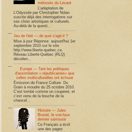
métissés du Levant
L’adaptation de
L’Odyssée par Christopher Nolan
suscite déjà des interrogations sur
ses choix artistiques et culturels.
Au-delà de la questi...
Jeu de l'été — de quoi s'agit-il ?
Mise à jour Réponse aujourd'hui 1er
septembre 2010 sur le site
http://www.liberte-quebec.ca.
Réseau Liberté-Québec (RLQ)
dévoilen...
Europe — Tant les politiques
d'assimilation « républicaines» que
celles multiculturelles ont échoué
Émission de France Culture Du
Grain à moudre du 25 octobre 2010.
C’est tombé comme un couperet, et
c’est venu de la bouche de la
chancel...
Histoire — Jules
Brunet, le vrai-faux
dernier samouraï
Ce Français a écrit
une des pages