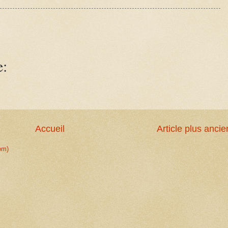
e:
Accueil
Article plus ancie
om)