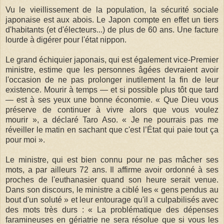
Vu le vieillissement de la population, la sécurité sociale
japonaise est aux abois. Le Japon compte en effet un tiers
d'habitants (et d'électeurs...) de plus de 60 ans. Une facture
lourde à digérer pour l'état nippon.
Le grand échiquier japonais, qui est également vice-Premier
ministre, estime que les personnes âgées devraient avoir
l'occasion de ne pas prolonger inutilement la fin de leur
existence. Mourir à temps — et si possible plus tôt que tard
— est à ses yeux une bonne économie. « Que Dieu vous
préserve de continuer à vivre alors que vous voulez
mourir », a déclaré Taro Aso. « Je ne pourrais pas me
réveiller le matin en sachant que c'est l’État qui paie tout ça
pour moi ».
Le ministre, qui est bien connu pour ne pas mâcher ses
mots, a par ailleurs 72 ans. Il affirme avoir ordonné à ses
proches de l'euthanasier quand son heure serait venue.
Dans son discours, le ministre a ciblé les « gens pendus au
bout d'un soluté » et leur entourage qu'il a culpabilisés avec
des mots très durs : « La problématique des dépenses
faramineuses en gériatrie ne sera résolue que si vous les