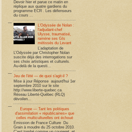
Devoir hier et parue ce matin en
réplique aux quatre gardiens du
programme ECR . Les défenseurs
du cours ...
L'Odyssée de Nolan :
l'adjudant-chef
Ulysse, traumatisé,
ramène ses GIs
métissés du Levant
L’adaptation de
L’Odyssée par Christopher Nolan
suscite déjà des interrogations sur
ses choix artistiques et culturels.
Au-delà de la questi...
Jeu de l'été — de quoi s'agit-il ?
Mise à jour Réponse aujourd'hui 1er
septembre 2010 sur le site
http://www.liberte-quebec.ca.
Réseau Liberté-Québec (RLQ)
dévoilen...
Europe — Tant les politiques
d'assimilation « républicaines» que
celles multiculturelles ont échoué
Émission de France Culture Du
Grain à moudre du 25 octobre 2010.
C’est tombé comme un couperet, et