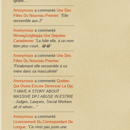
ignare…”
Anonymous
a commenté
Une Des
Filles Du Nouveau Premier
:
“Elle
ressemble aux 2”
Anonymous
a commenté
Mmiwg2slgbtqqia Une Deputee
Canadienne
:
“La folie elle, à un nom
bien plus court...😂😂”
Anonymous
a commenté
Une Des
Filles Du Nouveau Premier
:
“Finalement elle ressemble à sa
mère dans sa masculinité”
Anonymous
a commenté
Quebec
Qui Osera Encore Denoncer La Dpj
:
“I HAVE A STORY ABOUT
MASSIVE DPJ ABUSE IN ESTRIE
- Judges, Lawyers, Social Workers
all of whom…”
Anonymous
a commenté
Licenciement Du Correspondant De
Longue
:
“Ce n'est pas juste une