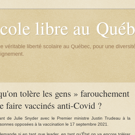
cole libre au Qué
e véritable liberté scolaire au Québec, pour une divers
eignement.
qu'on tolère les gens » farouchement
e faire vaccinés anti-Covid ?
sant de Julie Snyder avec le Premier ministre Justin Trudeau à la
rsonnes opposées à la vaccination le 17 septembre 2021.
demande si en tant que leader, en tant qu'État on va encore tolérer