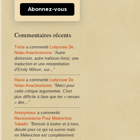
Abonnez-vous
Commentaires récents
Triste
a commenté
Lodyssee De
Nolan Anachronisme
:
“Autre
distorsion, autre trahison:Ainsi, une
traduction et une interprétation
d’Emily Wilson, sur…”
Raoul
a commenté
Lodyssee De
Nolan Anachronisme
:
“Merci pour
cette critique argumentée. C'est
plus difficile à faire que les « revues
» des…”
Anonymous
a commenté
Revisionnisme Pour Melenchon
Saladin
:
“Bonsoir à toutes et à tous,
désolé pour ce qui va suivre mais
mr Mélenchon est complètement