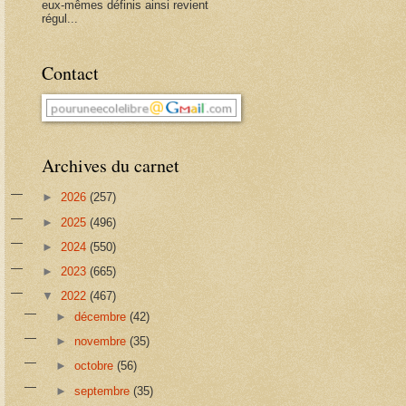
eux-mêmes définis ainsi revient
régul...
Contact
Archives du carnet
►
2026
(257)
►
2025
(496)
►
2024
(550)
►
2023
(665)
▼
2022
(467)
►
décembre
(42)
►
novembre
(35)
►
octobre
(56)
►
septembre
(35)