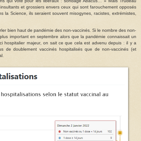
ans qui vote pour les libéraux : sondage Abacus… » Mais Trudeau
insultants et grossiers envers ceux qui sont farouchement opposés
ns la Science, ils seraient souvent misogynes, racistes, extrémistes,
arler bien haut de pandémie des non-vaccinés. Si le nombre des non-
t, plus important en septembre alors que la pandémie connaissait un
i hospitalier majeur, on sait ce que cela est advenu depuis : il y a
s de doublement vaccinés hospitalisés que de non-vaccinés (et
l.