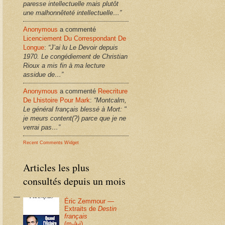
paresse intellectuelle mais plutôt
une malhonnêteté intellectuelle…”
Anonymous
a commenté
Licenciement Du Correspondant De
Longue
:
“J’ai lu Le Devoir depuis
1970. Le congédiement de Christian
Rioux a mis fin à ma lecture
assidue de…”
Anonymous
a commenté
Reecriture
De Lhistoire Pour Mark
:
“Montcalm,
Le général français blessé à Mort: "
je meurs content(?) parce que je ne
verrai pas…”
Recent Comments Widget
Articles les plus
consultés depuis un mois
Éric Zemmour —
Extraits de
Destin
français
(m-à-j)