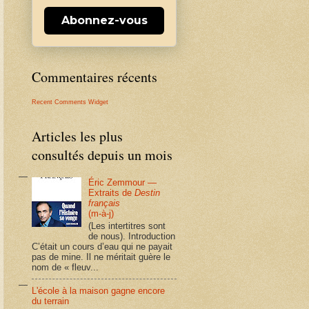
Abonnez-vous
Commentaires récents
Recent Comments Widget
Articles les plus
consultés depuis un mois
Éric Zemmour —
Extraits de
Destin
français
(m-à-j)
(Les intertitres sont
de nous). Introduction
C’était un cours d’eau qui ne payait
pas de mine. Il ne méritait guère le
nom de « fleuv...
L'école à la maison gagne encore
du terrain