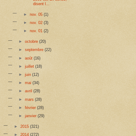
disent l...
►
nov. 05
(1)
►
nov. 02
(3)
►
nov. 01
(2)
►
octobre
(20)
►
septembre
(22)
►
août
(16)
►
juillet
(18)
►
juin
(12)
►
mai
(34)
►
avril
(28)
►
mars
(28)
►
février
(28)
►
janvier
(29)
►
2015
(321)
►
2014
(272)