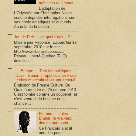
métissés du Levant
L’adaptation de
L’Odyssée par Christopher Nolan
suscite déjà des interrogations sur
ses choix artistiques et culturels.
Au-delà de la questi...
Jeu de l'été — de quoi s'agit-il ?
Mise à jour Réponse aujourd'hui 1er
septembre 2010 sur le site
http://www.liberte-quebec.ca.
Réseau Liberté-Québec (RLQ)
dévoilen...
Europe — Tant les politiques
d'assimilation « républicaines» que
celles multiculturelles ont échoué
Émission de France Culture Du
Grain à moudre du 25 octobre 2010.
C’est tombé comme un couperet, et
c’est venu de la bouche de la
chancel...
Histoire — Jules
Brunet, le vrai-faux
dernier samouraï
Ce Français a écrit
une des pages