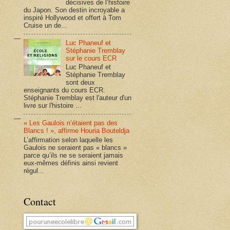
décisives de l’histoire
du Japon. Son destin incroyable a
inspiré Hollywood et offert à Tom
Cruise un de...
Luc Phaneuf et
Stéphanie Tremblay
sur le cours ECR
Luc Phaneuf et
Stéphanie Tremblay
sont deux
enseignants du cours ECR.
Stéphanie Tremblay est l'auteur d'un
livre sur l'histoire ...
« Les Gaulois n’étaient pas des
Blancs ! », affirme Houria Bouteldja
L’affirmation selon laquelle les
Gaulois ne seraient pas « blancs »
parce qu’ils ne se seraient jamais
eux-mêmes définis ainsi revient
régul...
Contact