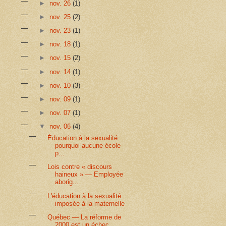
►
nov. 26
(1)
►
nov. 25
(2)
►
nov. 23
(1)
►
nov. 18
(1)
►
nov. 15
(2)
►
nov. 14
(1)
►
nov. 10
(3)
►
nov. 09
(1)
►
nov. 07
(1)
▼
nov. 06
(4)
Éducation à la sexualité :
pourquoi aucune école
p...
Lois contre « discours
haineux » — Employée
aborig...
L'éducation à la sexualité
imposée à la maternelle
Québec — La réforme de
2000 est un échec,