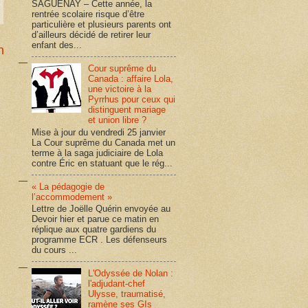
SAGUENAY – Cette année, la
rentrée scolaire risque d’être
particulière et plusieurs parents ont
d’ailleurs décidé de retirer leur
enfant des...
n
Cour suprême du
Canada : affaire Lola,
une victoire à la
Pyrrhus pour ceux qui
distinguent mariage
et union libre ?
Mise à jour du vendredi 25 janvier
La Cour suprême du Canada met un
terme à la saga judiciaire de Lola
contre Éric en statuant que le rég...
« La pédagogie de
l’accommodement »
Lettre de Joëlle Quérin envoyée au
Devoir hier et parue ce matin en
réplique aux quatre gardiens du
programme ECR . Les défenseurs
du cours ...
L'Odyssée de Nolan :
l'adjudant-chef
Ulysse, traumatisé,
ramène ses GIs