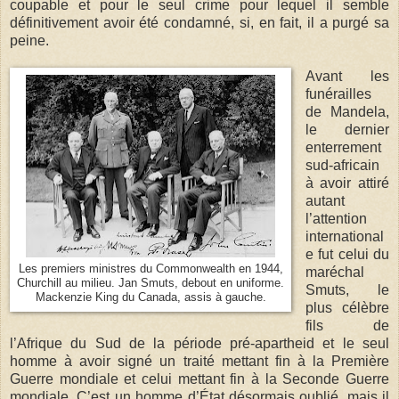
coupable et pour le seul crime pour lequel il semble
définitivement avoir été condamné, si, en fait, il a purgé sa
peine.
Avant les
funérailles
de Mandela,
le dernier
enterrement
sud-africain
à avoir attiré
autant
l’attention
international
e fut celui du
Les premiers ministres du Commonwealth en 1944,
maréchal
Churchill au milieu. Jan Smuts, debout en uniforme.
Smuts, le
Mackenzie King du Canada, assis à gauche.
plus célèbre
fils de
l’Afrique du Sud de la période pré-apartheid et le seul
homme à avoir signé un traité mettant fin à la Première
Guerre mondiale et celui mettant fin à la Seconde Guerre
mondiale. C’est un homme d’État désormais oublié, mais il