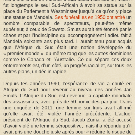
fut longtemps le seul Sud-Africain à avoir sa statue sur la
place du Parlement à Westminster jusqu’à ce qu’on y place
une statue de Mandela.
Ses funérailles en 1950 ont attiré
un
nombre comparable de spectateurs, peut-être même
supérieur, à ceux de Soweto. Smuts aurait été étonné par le
chaos et par l’indiscipline qui accompagnèrent l’adieu fait à
Mandela soixante ans plus tard. Il aurait tenu pour acquis
que l’Afrique du Sud était une nation développée du
« premier monde », du même rang que les autres dominions
comme le Canada et l’Australie. Ce qui sépare ces deux
enterrements est, d’un côté, un progrès racial et, sur tous les
autres plans, un déclin rapide.
Depuis les années 1990, l’espérance de vie a chuté en
Afrique du Sud pour revenir au niveau des années Jan
Smuts. L’Afrique du Sud est devenue la capitale mondiale
des assassinats, avec près de 50 homicides par jour. Dans
une enquête de 2011, une femme sur trois avait affirmé
qu’elle avait été violée l’année précédente. L’actuel
président de l’Afrique du Sud, Jacob Zuma, a été accusé
d’avoir violé une femme séropositive, mais il a répondu qu’il
avait pris une douche juste après pour « réduire le risque de