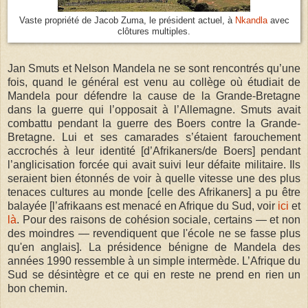
Vaste propriété de Jacob Zuma,
le président actuel,
à
Nkandla
avec
clôtures multiples.
Jan Smuts et Nelson Mandela ne se sont rencontrés qu’une
fois, quand le général est venu au collège où étudiait de
Mandela pour défendre la cause de la Grande-Bretagne
dans la guerre qui l’opposait à l’Allemagne. Smuts avait
combattu pendant la guerre des Boers contre la Grande-
Bretagne. Lui et ses camarades s’étaient farouchement
accrochés à leur identité [d’Afrikaners/de Boers] pendant
l’anglicisation forcée qui avait suivi leur défaite militaire. Ils
seraient bien étonnés de voir à quelle vitesse une des plus
tenaces cultures au monde [celle des Afrikaners] a pu être
balayée [l’afrikaans est menacé en Afrique du Sud, voir
ici
et
là
. Pour des raisons de cohésion sociale, certains — et non
des moindres — revendiquent que l'école ne se fasse plus
qu'en anglais]. La présidence bénigne de Mandela des
années 1990 ressemble à un simple intermède. L’Afrique du
Sud se désintègre et ce qui en reste ne prend en rien un
bon chemin.