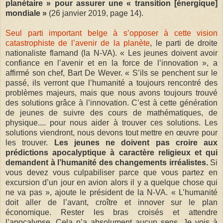
planétaire » pour assurer une « transition [énergique]
mondiale »
(26 janvier 2019, page 14).
Seul parti important belge à s’opposer à cette vision
catastrophiste de l’avenir de la planète
, le parti de droite
nationaliste flamand (la N-VA). « Les jeunes doivent avoir
confiance en l’avenir et en la force de l’innovation », a
affirmé son chef, Bart De Wever. « S’ils se penchent sur le
passé, ils verront que l’humanité a toujours rencontré des
problèmes majeurs, mais que nous avons toujours trouvé
des solutions grâce à l’innovation. C’est à cette génération
de jeunes de suivre des cours de mathématiques, de
physique.... pour nous aider à trouver ces solutions. Les
solutions viendront, nous devons tout mettre en œuvre pour
les trouver.
Les jeunes ne doivent pas croire aux
prédictions apocalyptique à caractère religieux et qui
demandent à l’humanité des changements irréalistes.
Si
vous devez vous culpabiliser parce que vous partez en
excursion d’un jour en avion alors il y a quelque chose qui
ne va pas », ajoute le président de la N-VA. « L’humanité
doit aller de l’avant, croître et innover sur le plan
économique. Rester les bras croisés et attendre
l’apocalypse. Cela n’a absolument aucun sens. Je vois à