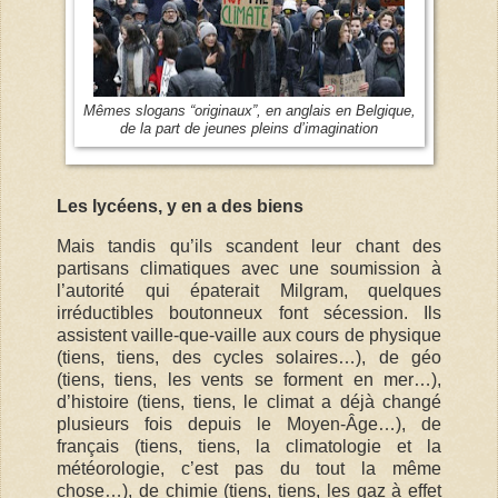
Mêmes slogans “originaux”, en anglais en Belgique,
de la part de jeunes pleins d’imagination
Les lycéens, y en a des biens
Mais tandis qu’ils scandent leur chant des
partisans climatiques avec une soumission à
l’autorité qui épaterait Milgram, quelques
irréductibles boutonneux font sécession. Ils
assistent vaille-que-vaille aux cours de physique
(tiens, tiens, des cycles solaires…), de géo
(tiens, tiens, les vents se forment en mer…),
d’histoire (tiens, tiens, le climat a déjà changé
plusieurs fois depuis le Moyen-Âge…), de
français (tiens, tiens, la climatologie et la
météorologie, c’est pas du tout la même
chose…), de chimie (tiens, tiens, les gaz à effet