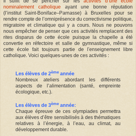
Il suffit de se pencher sur les
activités d’une école
nominalement catholique
ayant une bonne réputation
(l’institut Saint-Boniface–Parnasse) à Bruxelles pour se
rendre compte de l’omniprésence du correctivisme politique,
migratoire et climatique qui y a cours. Nous ne pouvons
nous empêcher de penser que ces activités remplacent des
rites disparus de cette école puisque la chapelle a été
convertie en réfectoire et salle de gymnastique, même si
cette école fait toujours partie de l'enseignement libre
catholique. Voici quelques-unes de ces activités :
ème
Les élèves de 2
année
Nombreux ateliers abordant les différents
aspects de l’alimentation (santé, empreinte
écologique, etc.).
ème
Les élèves de 3
année:
Chaque épreuve de ces olympiades permettra
aux élèves d’être sensibilisés à des thématiques
relatives à l’énergie, à l’eau, au climat, au
développement durable.