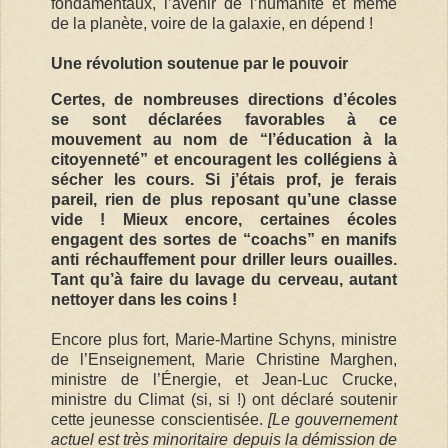
fondamentaux, l’avenir de l’humanité et même
de la planète, voire de la galaxie, en dépend !
Une révolution soutenue par le pouvoir
Certes, de nombreuses directions d’écoles
se sont déclarées favorables à ce
mouvement au nom de “l’éducation à la
citoyenneté” et encouragent les collégiens à
sécher les cours. Si j’étais prof, je ferais
pareil, rien de plus reposant qu’une classe
vide !
Mieux encore, certaines écoles
engagent des sortes de “coachs” en manifs
anti réchauffement pour driller leurs ouailles.
Tant qu’à faire du lavage du cerveau, autant
nettoyer dans les coins !
Encore plus fort, Marie-Martine Schyns, ministre
de l’Enseignement, Marie Christine Marghen,
ministre de l’Énergie, et Jean-Luc Crucke,
ministre du Climat (si, si !) ont déclaré soutenir
cette jeunesse conscientisée.
[Le gouvernement
actuel est très minoritaire depuis la démission de