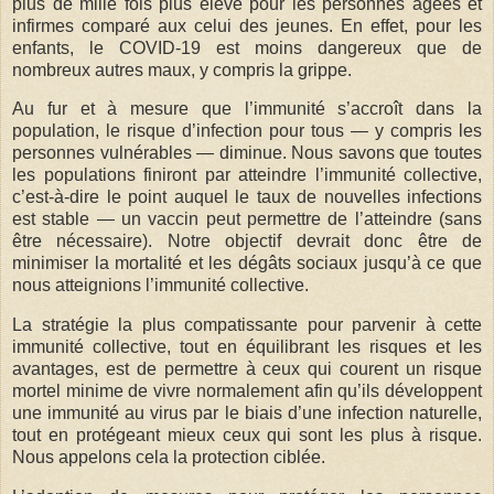
plus de mille fois plus élevé pour les personnes âgées et
infirmes comparé aux celui des jeunes. En effet, pour les
enfants, le COVID-19 est moins dangereux que de
nombreux autres maux, y compris la grippe.
Au fur et à mesure que l’immunité s’accroît dans la
population, le risque d’infection pour tous — y compris les
personnes vulnérables — diminue. Nous savons que toutes
les populations finiront par atteindre l’immunité collective,
c’est-à-dire le point auquel le taux de nouvelles infections
est stable — un vaccin peut permettre de l’atteindre (sans
être nécessaire). Notre objectif devrait donc être de
minimiser la mortalité et les dégâts sociaux jusqu’à ce que
nous atteignions l’immunité collective.
La stratégie la plus compatissante pour parvenir à cette
immunité collective, tout en équilibrant les risques et les
avantages, est de permettre à ceux qui courent un risque
mortel minime de vivre normalement afin qu’ils développent
une immunité au virus par le biais d’une infection naturelle,
tout en protégeant mieux ceux qui sont les plus à risque.
Nous appelons cela la protection ciblée.