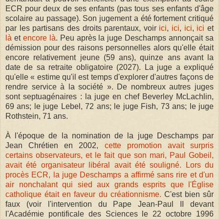
ECR pour deux de ses enfants (pas tous ses enfants d'âge
scolaire au passage). Son jugement a été fortement critiqué
par les partisans des droits parentaux, voir
ici
,
ici
,
ici
,
ici
et
là
et
encore là
. Peu après la juge Deschamps annonçait sa
démission pour des raisons personnelles alors qu'elle était
encore relativement jeune (59 ans), quinze ans avant la
date de sa retraite obligatoire (2027). La juge a expliqué
qu'elle « estime qu'il est temps d'explorer d'autres façons de
rendre service à la société ». De nombreux autres juges
sont septuagénaires : la juge en chef Beverley McLachlin,
69 ans; le juge Lebel, 72 ans; le juge Fish, 73 ans; le juge
Rothstein, 71 ans.
À l'époque de la nomination de la juge Deschamps par
Jean Chrétien en 2002,
cette promotion avait surpris
certains observateurs, et le fait que son mari, Paul Gobeil,
avait été organisateur libéral avait été souligné.
Lors du
procès ECR, la juge Deschamps a affirmé sans rire et d'un
air nonchalant qui sied aux grands esprits que l'Église
catholique était en faveur du créationnisme.
C'est bien sûr
faux (voir l'intervention du Pape Jean-Paul II devant
l'Académie pontificale des Sciences le 22 octobre 1996