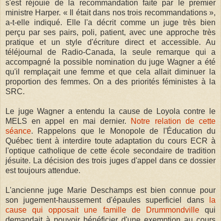
s'est réjouie de la recommandation faite par le premier
ministre Harper. « Il était dans nos trois recommandations »,
a-t-elle indiqué. Elle l'a décrit comme un juge très bien
perçu par ses pairs, poli, patient, avec une approche très
pratique et un style d'écriture direct et accessible. Au
téléjournal de Radio-Canada, la seule remarque qui a
accompagné la possible nomination du juge Wagner a été
qu'il remplaçait une femme et que cela allait diminuer la
proportion des femmes. On a des priorités féministes à la
SRC.
Le juge Wagner a entendu la cause de Loyola contre le
MELS en appel en mai dernier.
Notre relation de cette
séance
. Rappelons que le Monopole de l'Éducation du
Québec tient à interdire toute adaptation du cours ECR à
l'optique catholique de cette école secondaire de tradition
jésuite. La décision des trois juges d'appel dans ce dossier
est toujours attendue.
L'ancienne juge Marie Deschamps est bien connue pour
son jugement-haussement d'épaules superficiel dans
la
cause qui opposait une famille de Drummondville
qui
demandait à pouvoir bénéficier d'une exemption au cours