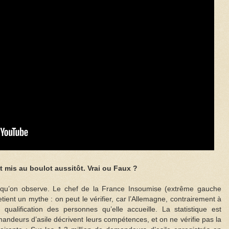
 mis au boulot aussitôt. Vrai ou Faux ?
e qu’on observe. Le chef de la France Insoumise (extrême gauche
ient un mythe : on peut le vérifier, car l’Allemagne, contrairement à
qualification des personnes qu’elle accueille. La statistique est
mandeurs d’asile décrivent leurs compétences, et on ne vérifie pas la