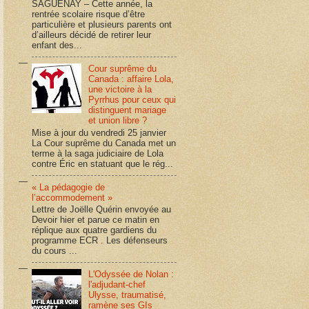
SAGUENAY – Cette année, la
rentrée scolaire risque d’être
particulière et plusieurs parents ont
d’ailleurs décidé de retirer leur
enfant des...
Cour suprême du
Canada : affaire Lola,
une victoire à la
Pyrrhus pour ceux qui
distinguent mariage
et union libre ?
Mise à jour du vendredi 25 janvier
La Cour suprême du Canada met un
terme à la saga judiciaire de Lola
contre Éric en statuant que le rég...
« La pédagogie de
l’accommodement »
Lettre de Joëlle Quérin envoyée au
Devoir hier et parue ce matin en
réplique aux quatre gardiens du
programme ECR . Les défenseurs
du cours ...
L'Odyssée de Nolan :
l'adjudant-chef
Ulysse, traumatisé,
ramène ses GIs