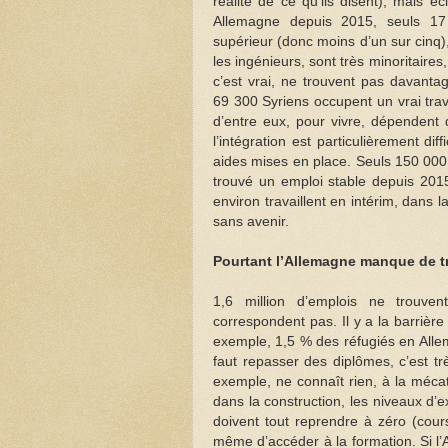
réalité de ce qu’ils disent), mais é
Allemagne depuis 2015, seuls 17 
supérieur (donc moins d’un sur cinq),
les ingénieurs, sont très minoritaire
c’est vrai, ne trouvent pas davantag
69 300 Syriens occupent un vrai trav
d’entre eux, pour vivre, dépendent d
l’intégration est particulièrement d
aides mises en place. Seuls 150 000 
trouvé un emploi stable depuis 2015
environ travaillent en intérim, dans 
sans avenir.
Pourtant l’Allemagne manque de tr
1,6 million d’emplois ne trouven
correspondent pas. Il y a la barrière
exemple, 1,5 % des réfugiés en Allem
faut repasser des diplômes, c’est tr
exemple, ne connaît rien, à la méca
dans la construction, les niveaux d’
doivent tout reprendre à zéro (cour
même d’accéder à la formation. Si l