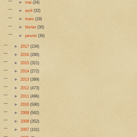
►
mai
(24)
►
avril
(32)
►
mars
(19)
►
février
(30)
►
janvier
(36)
►
2017
(234)
►
2016
(280)
►
2015
(321)
►
2014
(272)
►
2013
(389)
►
2012
(473)
►
2011
(496)
►
2010
(590)
►
2009
(582)
►
2008
(352)
►
2007
(101)