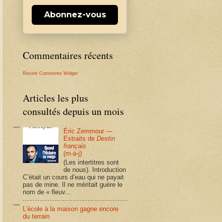
Abonnez-vous
Commentaires récents
Recent Comments Widget
Articles les plus
consultés depuis un mois
Éric Zemmour —
Extraits de
Destin
français
(m-à-j)
(Les intertitres sont
de nous). Introduction
C’était un cours d’eau qui ne payait
pas de mine. Il ne méritait guère le
nom de « fleuv...
L'école à la maison gagne encore
du terrain