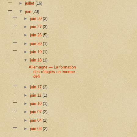
►
juillet
(16)
▼
juin
(23)
►
juin 30
(2)
►
juin 27
(3)
►
juin 26
(5)
►
juin 20
(1)
►
juin 19
(1)
▼
juin 18
(1)
Allemagne — La formation
des réfugiés un énorme
défi
►
juin 17
(2)
►
juin 11
(1)
►
juin 10
(1)
►
juin 07
(2)
►
juin 04
(2)
►
juin 03
(2)