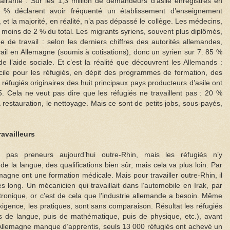
clairante : Sur les 1,3 million de demandeurs d’asile enregistrés en
% déclarent avoir fréquenté un établissement d’enseignement
 et la majorité, en réalité, n’a pas dépassé le collège. Les médecins,
s, moins de 2 % du total. Les migrants syriens, souvent plus diplômés,
e de travail : selon les derniers chiffres des autorités allemandes,
ail en Allemagne (soumis à cotisations), donc un syrien sur 7. 85 %
e l’aide sociale. Et c’est la réalité que découvrent les Allemands :
ifficile pour les réfugiés, en dépit des programmes de formation, des
réfugiés originaires des huit principaux pays producteurs d’asile ont
. Cela ne veut pas dire que les réfugiés ne travaillent pas : 20 %
la restauration, le nettoyage. Mais ce sont de petits jobs, sous-payés,
availleurs
t pas preneurs aujourd’hui outre-Rhin, mais les réfugiés n’y
 de la langue, des qualifications bien sûr, mais cela va plus loin. Par
agne ont une formation médicale. Mais pour travailler outre-Rhin, il
ès long. Un mécanicien qui travaillait dans l’automobile en Irak, par
tronique, or c’est de cela que l’industrie allemande a besoin. Même
exigence, les pratiques, sont sans comparaison. Résultat les réfugiés
s de langue, puis de mathématique, puis de physique, etc.), avant
’Allemagne manque d’apprentis, seuls 13 000 réfugiés ont achevé un