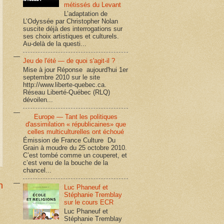
métissés du Levant
L’adaptation de
L’Odyssée par Christopher Nolan
suscite déjà des interrogations sur
ses choix artistiques et culturels.
Au-delà de la questi...
Jeu de l'été — de quoi s'agit-il ?
Mise à jour Réponse aujourd'hui 1er
septembre 2010 sur le site
http://www.liberte-quebec.ca.
Réseau Liberté-Québec (RLQ)
dévoilen...
Europe — Tant les politiques
d'assimilation « républicaines» que
celles multiculturelles ont échoué
Émission de France Culture Du
Grain à moudre du 25 octobre 2010.
C’est tombé comme un couperet, et
c’est venu de la bouche de la
chancel...
n
Luc Phaneuf et
Stéphanie Tremblay
sur le cours ECR
Luc Phaneuf et
Stéphanie Tremblay