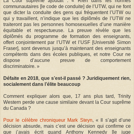
La Cour suprême ajoutait : « Rien dans les normes
communautaires [le code de conduite] de l’UTW, qui ne font
que dicter la conduite des gens qui fréquentent l’UTW ou
qui y travaillent, n’indique que les diplômés de l’UTW ne
traiteront pas les personnes homosexuelles d’une manière
équitable et respectueuse. La preuve révèle que les
diplômés du programme de formation des enseignants,
offert conjointement par l’UTW et l’USF [Université Simon
Fraser], sont devenus jusqu’à maintenant des enseignants
compétents dans des écoles publiques, et notre Cour ne
dispose d’aucune preuve de comportement
discriminatoire. »
Défaite en 2018, que s’est-il passé ? Juridiquement rien,
socialement dans l’élite beaucoup
Comment expliquer alors que, 17 ans plus tard, Trinity
Western perde une cause similaire devant la Cour suprême
du Canada ?
Pour le célèbre chroniqueur Mark Steyn
, « Il s’agit d’une
décision absurde, mais c’est une décision qui confirme ce
que j’avais écrit quand Anthony Kennedy [le juge