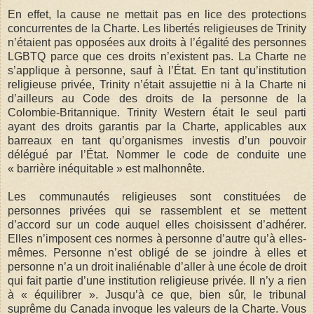
En effet, la cause ne mettait pas en lice des protections
concurrentes de la Charte. Les libertés religieuses de Trinity
n’étaient pas opposées aux droits à l’égalité des personnes
LGBTQ parce que ces droits n’existent pas. La Charte ne
s’applique à personne, sauf à l’État. En tant qu’institution
religieuse privée, Trinity n’était assujettie ni à la Charte ni
d’ailleurs au Code des droits de la personne de la
Colombie-Britannique. Trinity Western était le seul parti
ayant des droits garantis par la Charte, applicables aux
barreaux en tant qu’organismes investis d’un pouvoir
délégué par l’État. Nommer le code de conduite une
« barrière inéquitable » est malhonnête.
Les communautés religieuses sont constituées de
personnes privées qui se rassemblent et se mettent
d’accord sur un code auquel elles choisissent d’adhérer.
Elles n’imposent ces normes à personne d’autre qu’à elles-
mêmes. Personne n’est obligé de se joindre à elles et
personne n’a un droit inaliénable d’aller à une école de droit
qui fait partie d’une institution religieuse privée. Il n’y a rien
à « équilibrer ». Jusqu’à ce que, bien sûr, le tribunal
suprême du Canada invoque les valeurs de la Charte. Vous