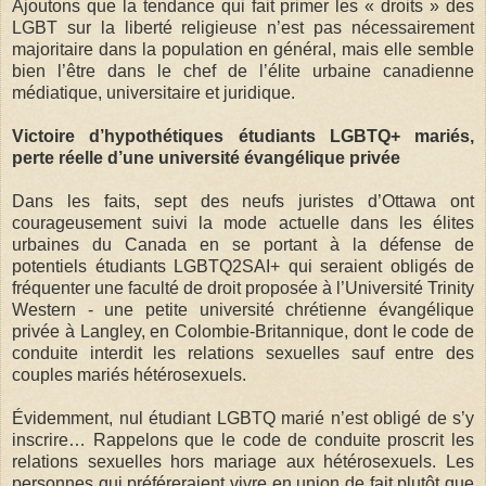
Ajoutons que la tendance qui fait primer les « droits » des
LGBT sur la liberté religieuse n’est pas nécessairement
majoritaire dans la population en général, mais elle semble
bien l’être dans le chef de l’élite urbaine canadienne
médiatique, universitaire et juridique.
Victoire d’hypothétiques étudiants LGBTQ+ mariés,
perte réelle d’une université évangélique privée
Dans les faits, sept des neufs juristes d’Ottawa ont
courageusement suivi la mode actuelle dans les élites
urbaines du Canada en se portant à la défense de
potentiels étudiants LGBTQ2SAI+ qui seraient obligés de
fréquenter une faculté de droit proposée à l’Université Trinity
Western - une petite université chrétienne évangélique
privée à Langley, en Colombie-Britannique, dont le code de
conduite interdit les relations sexuelles sauf entre des
couples mariés hétérosexuels.
Évidemment, nul étudiant LGBTQ marié n’est obligé de s’y
inscrire… Rappelons que le code de conduite proscrit les
relations sexuelles hors mariage aux hétérosexuels. Les
personnes qui préféreraient vivre en union de fait plutôt que