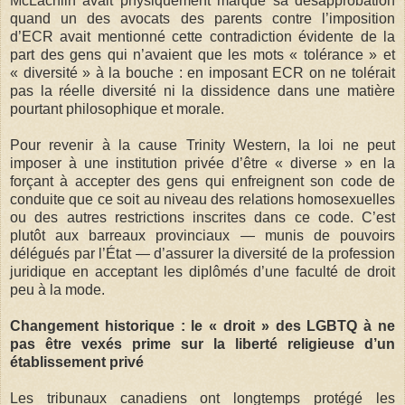
McLachlin avait physiquement marqué sa désapprobation
quand un des avocats des parents contre l’imposition
d’ECR avait mentionné cette contradiction évidente de la
part des gens qui n’avaient que les mots « tolérance » et
« diversité » à la bouche : en imposant ECR on ne tolérait
pas la réelle diversité ni la dissidence dans une matière
pourtant philosophique et morale.
Pour revenir à la cause Trinity Western, la loi ne peut
imposer à une institution privée d’être « diverse » en la
forçant à accepter des gens qui enfreignent son code de
conduite que ce soit au niveau des relations homosexuelles
ou des autres restrictions inscrites dans ce code. C’est
plutôt aux barreaux provinciaux — munis de pouvoirs
délégués par l’État — d’assurer la diversité de la profession
juridique en acceptant les diplômés d’une faculté de droit
peu à la mode.
Changement historique : le « droit » des LGBTQ à ne
pas être vexés prime sur la liberté religieuse d’un
établissement privé
Les tribunaux canadiens ont longtemps protégé les