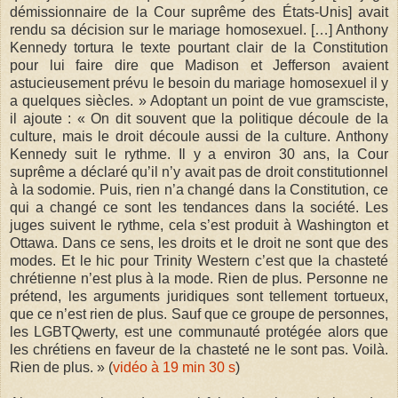
démissionnaire de la Cour suprême des États-Unis] avait
rendu sa décision sur le mariage homosexuel. […] Anthony
Kennedy tortura le texte pourtant clair de la Constitution
pour lui faire dire que Madison et Jefferson avaient
astucieusement prévu le besoin du mariage homosexuel il y
a quelques siècles. » Adoptant un point de vue gramsciste,
il ajoute : « On dit souvent que la politique découle de la
culture, mais le droit découle aussi de la culture. Anthony
Kennedy suit le rythme. Il y a environ 30 ans, la Cour
suprême a déclaré qu’il n’y avait pas de droit constitutionnel
à la sodomie. Puis, rien n’a changé dans la Constitution, ce
qui a changé ce sont les tendances dans la société. Les
juges suivent le rythme, cela s’est produit à Washington et
Ottawa. Dans ce sens, les droits et le droit ne sont que des
modes. Et le hic pour Trinity Western c’est que la chasteté
chrétienne n’est plus à la mode. Rien de plus. Personne ne
prétend, les arguments juridiques sont tellement tortueux,
que ce n’est rien de plus. Sauf que ce groupe de personnes,
les LGBTQwerty, est une communauté protégée alors que
les chrétiens en faveur de la chasteté ne le sont pas. Voilà.
Rien de plus. » (
vidéo à 19 min 30 s
)