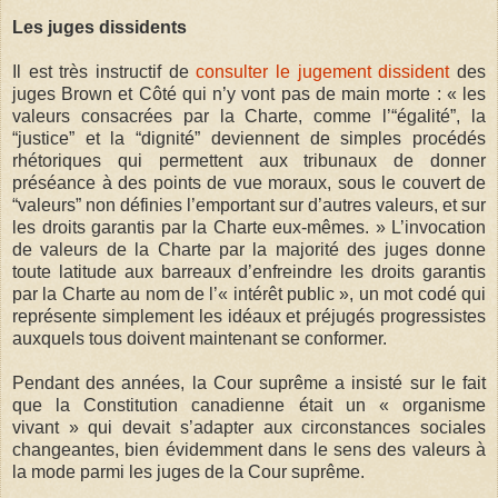
Les juges dissidents
Il est très instructif de
consulter le jugement dissident
des
juges Brown et Côté qui n’y vont pas de main morte : « les
valeurs consacrées par la Charte, comme l’“égalité”, la
“justice” et la “dignité” deviennent de simples procédés
rhétoriques qui permettent aux tribunaux de donner
préséance à des points de vue moraux, sous le couvert de
“valeurs” non définies l’emportant sur d’autres valeurs, et sur
les droits garantis par la Charte eux-mêmes. » L’invocation
de valeurs de la Charte par la majorité des juges donne
toute latitude aux barreaux d’enfreindre les droits garantis
par la Charte au nom de l’« intérêt public », un mot codé qui
représente simplement les idéaux et préjugés progressistes
auxquels tous doivent maintenant se conformer.
Pendant des années, la Cour suprême a insisté sur le fait
que la Constitution canadienne était un « organisme
vivant » qui devait s’adapter aux circonstances sociales
changeantes, bien évidemment dans le sens des valeurs à
la mode parmi les juges de la Cour suprême.