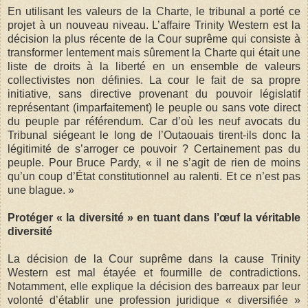
En utilisant les valeurs de la Charte, le tribunal a porté ce
projet à un nouveau niveau. L’affaire Trinity Western est la
décision la plus récente de la Cour suprême qui consiste à
transformer lentement mais sûrement la Charte qui était une
liste de droits à la liberté en un ensemble de valeurs
collectivistes non définies. La cour le fait de sa propre
initiative, sans directive provenant du pouvoir législatif
représentant (imparfaitement) le peuple ou sans vote direct
du peuple par référendum. Car d’où les neuf avocats du
Tribunal siégeant le long de l’Outaouais tirent-ils donc la
légitimité de s’arroger ce pouvoir ? Certainement pas du
peuple. Pour Bruce Pardy, « il ne s’agit de rien de moins
qu’un coup d’État constitutionnel au ralenti. Et ce n’est pas
une blague. »
Protéger « la diversité » en tuant dans l’œuf la véritable
diversité
La décision de la Cour suprême dans la cause Trinity
Western est mal étayée et fourmille de contradictions.
Notamment, elle explique la décision des barreaux par leur
volonté d’établir une profession juridique « diversifiée »