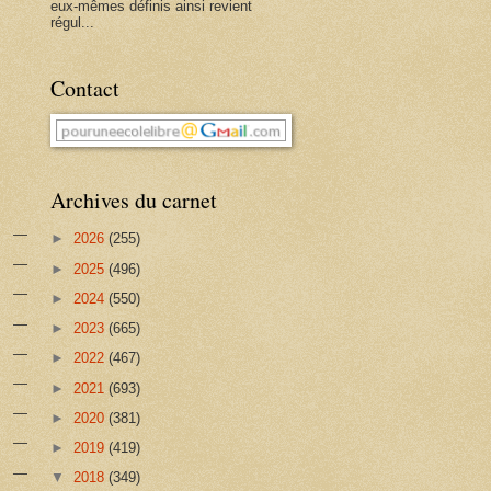
eux-mêmes définis ainsi revient
régul...
Contact
Archives du carnet
►
2026
(255)
►
2025
(496)
►
2024
(550)
►
2023
(665)
►
2022
(467)
►
2021
(693)
►
2020
(381)
►
2019
(419)
▼
2018
(349)