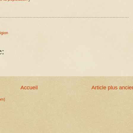
ligion
e:
Accueil
Article plus ancie
om)