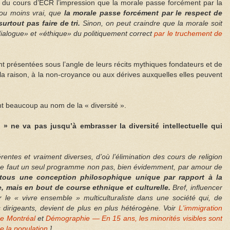
re du cours d’ECR l’impression que la morale passe forcément par la
 ou moins vrai, que
la morale passe forcément par le respect de
surtout pas faire de tri.
Sinon, on peut craindre que la morale soit
«dialogue» et «éthique» du politiquement correct
par le truchement de
nt présentées sous l’angle de leurs récits mythiques fondateurs et de
 la raison, à la non-croyance ou aux dérives auxquelles elles peuvent
t beaucoup au nom de la « diversité ».
 » ne va pas jusqu’à embrasser la diversité intellectuelle qui
érentes et vraiment diverses, d’où l’élimination des cours de religion
 ne faut un seul programme non pas, bien évidemment, par amour de
tous
une conception philosophique unique par rapport à la
e, mais en bout de course ethnique et culturelle.
Bref, influencer
 le « vivre ensemble » multiculturaliste dans une société qui, de
 dirigeants, devient de plus en plus hétérogène. Voir
L'immigration
de Montréal
et
Démographie — En 15 ans, les minorités visibles sont
 la population
]