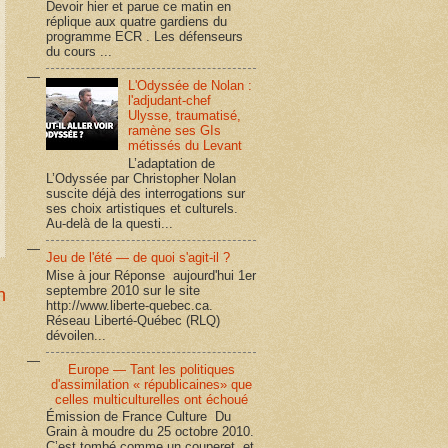
Devoir hier et parue ce matin en
réplique aux quatre gardiens du
programme ECR . Les défenseurs
du cours ...
L'Odyssée de Nolan :
l'adjudant-chef
Ulysse, traumatisé,
ramène ses GIs
métissés du Levant
L’adaptation de
L’Odyssée par Christopher Nolan
suscite déjà des interrogations sur
ses choix artistiques et culturels.
Au-delà de la questi...
Jeu de l'été — de quoi s'agit-il ?
Mise à jour Réponse aujourd'hui 1er
septembre 2010 sur le site
n
http://www.liberte-quebec.ca.
Réseau Liberté-Québec (RLQ)
dévoilen...
Europe — Tant les politiques
d'assimilation « républicaines» que
celles multiculturelles ont échoué
Émission de France Culture Du
Grain à moudre du 25 octobre 2010.
C’est tombé comme un couperet, et