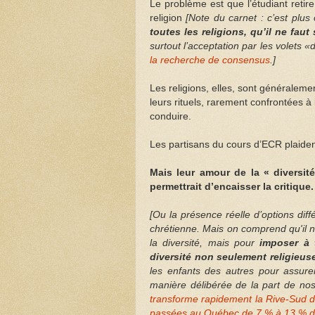
Le problème est que l’étudiant reti
religion
[Note du carnet : c’est plus
toutes les religions, qu’il ne faut 
surtout l’acceptation par les volets 
la recherche de consensus
.]
Les religions, elles, sont généraleme
leurs rituels, rarement confrontées à
conduire.
Les partisans du cours d’ECR plaiden
Mais leur amour de la « diversité
permettrait d’encaisser la critique.
[Ou la présence réelle d’options diff
chrétienne. Mais on comprend qu'il
la diversité, mais pour
imposer à 
diversité non seulement religieus
les enfants des autres pour assurer
manière délibérée de la part de nos
transforme rapidement la Rive-Sud 
passées au Québec de 7 % à 13 % de