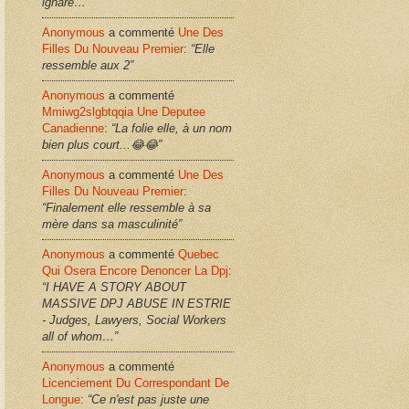
ignare…”
Anonymous
a commenté
Une Des
Filles Du Nouveau Premier
:
“Elle
ressemble aux 2”
Anonymous
a commenté
Mmiwg2slgbtqqia Une Deputee
Canadienne
:
“La folie elle, à un nom
bien plus court...😂😂”
Anonymous
a commenté
Une Des
Filles Du Nouveau Premier
:
“Finalement elle ressemble à sa
mère dans sa masculinité”
Anonymous
a commenté
Quebec
Qui Osera Encore Denoncer La Dpj
:
“I HAVE A STORY ABOUT
MASSIVE DPJ ABUSE IN ESTRIE
- Judges, Lawyers, Social Workers
all of whom…”
Anonymous
a commenté
Licenciement Du Correspondant De
Longue
:
“Ce n'est pas juste une