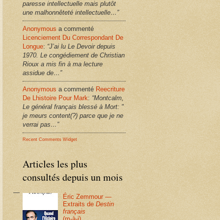
paresse intellectuelle mais plutôt
une malhonnêteté intellectuelle…”
Anonymous
a commenté
Licenciement Du Correspondant De
Longue
:
“J’ai lu Le Devoir depuis
1970. Le congédiement de Christian
Rioux a mis fin à ma lecture
assidue de…”
Anonymous
a commenté
Reecriture
De Lhistoire Pour Mark
:
“Montcalm,
Le général français blessé à Mort: "
je meurs content(?) parce que je ne
verrai pas…”
Recent Comments Widget
Articles les plus
consultés depuis un mois
Éric Zemmour —
Extraits de
Destin
français
(m-à-j)