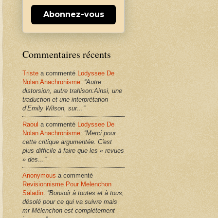
Abonnez-vous
Commentaires récents
Triste
a commenté
Lodyssee De
Nolan Anachronisme
:
“Autre
distorsion, autre trahison:Ainsi, une
traduction et une interprétation
d’Emily Wilson, sur…”
Raoul
a commenté
Lodyssee De
Nolan Anachronisme
:
“Merci pour
cette critique argumentée. C'est
plus difficile à faire que les « revues
» des…”
Anonymous
a commenté
Revisionnisme Pour Melenchon
Saladin
:
“Bonsoir à toutes et à tous,
désolé pour ce qui va suivre mais
mr Mélenchon est complètement