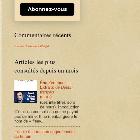
Abonnez-vous
Commentaires récents
Recent Comments Widget
Articles les plus
consultés depuis un mois
Éric Zemmour —
Extraits de
Destin
français
(m-à-j)
(Les intertitres sont
de nous). Introduction
C’était un cours d’eau qui ne payait
pas de mine. Il ne méritait guère le
nom de « fleuv...
L'école à la maison gagne encore
du terrain