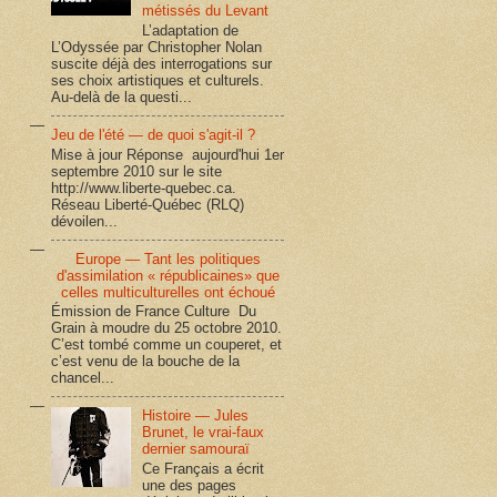
métissés du Levant
L’adaptation de
L’Odyssée par Christopher Nolan
suscite déjà des interrogations sur
ses choix artistiques et culturels.
Au-delà de la questi...
Jeu de l'été — de quoi s'agit-il ?
Mise à jour Réponse aujourd'hui 1er
septembre 2010 sur le site
http://www.liberte-quebec.ca.
Réseau Liberté-Québec (RLQ)
dévoilen...
Europe — Tant les politiques
d'assimilation « républicaines» que
celles multiculturelles ont échoué
Émission de France Culture Du
Grain à moudre du 25 octobre 2010.
C’est tombé comme un couperet, et
c’est venu de la bouche de la
chancel...
Histoire — Jules
Brunet, le vrai-faux
dernier samouraï
Ce Français a écrit
une des pages