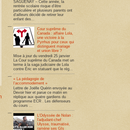
SAGUENAY – Cette année, la
rentrée scolaire risque d’être
particulière et plusieurs parents ont
d’ailleurs décidé de retirer leur
enfant des...
Cour suprême du
Canada : affaire Lola,
une victoire à la
Pyrrhus pour ceux qui
distinguent mariage
et union libre ?
Mise à jour du vendredi 25 janvier
La Cour suprême du Canada met un
terme à la saga judiciaire de Lola
contre Éric en statuant que le rég...
« La pédagogie de
l’accommodement »
Lettre de Joëlle Quérin envoyée au
Devoir hier et parue ce matin en
n
réplique aux quatre gardiens du
programme ECR . Les défenseurs
du cours ...
L'Odyssée de Nolan :
l'adjudant-chef
Ulysse, traumatisé,
ramène ses GIs