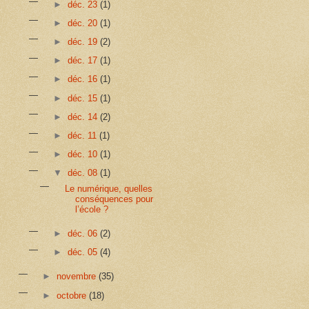
►
déc. 23
(1)
►
déc. 20
(1)
►
déc. 19
(2)
►
déc. 17
(1)
►
déc. 16
(1)
►
déc. 15
(1)
►
déc. 14
(2)
►
déc. 11
(1)
►
déc. 10
(1)
▼
déc. 08
(1)
Le numérique, quelles
conséquences pour
l’école ?
►
déc. 06
(2)
►
déc. 05
(4)
►
novembre
(35)
►
octobre
(18)