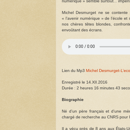
numérique » semble surtout... impen
Michel Desmurget ne se contente p
« l’avenir numérique » de l’école e
nos chères têtes blondes, confron
envoûtant des écrans.
Lien du Mp3
Michel Desmurget-L’eco
Enregistré le 14.XII.2016
Durée : 2 heures 16 minutes 43 sec
Biographie
Né d’un père français et d’une mè
chargé de recherche au CNRS pour le
Il a vécu près de 8 ans aux États-Un