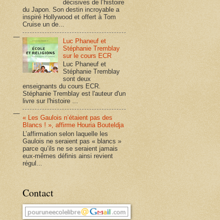
décisives de l’histoire
du Japon. Son destin incroyable a
inspiré Hollywood et offert à Tom
Cruise un de...
Luc Phaneuf et
Stéphanie Tremblay
sur le cours ECR
Luc Phaneuf et
Stéphanie Tremblay
sont deux
enseignants du cours ECR.
Stéphanie Tremblay est l'auteur d'un
livre sur l'histoire ...
« Les Gaulois n’étaient pas des
Blancs ! », affirme Houria Bouteldja
L’affirmation selon laquelle les
Gaulois ne seraient pas « blancs »
parce qu’ils ne se seraient jamais
eux-mêmes définis ainsi revient
régul...
Contact