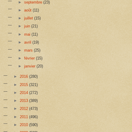
►
septembre
(23)
►
août
(11)
►
juillet
(15)
►
juin
(21)
►
mai
(11)
►
avril
(19)
►
mars
(25)
►
février
(15)
►
janvier
(20)
►
2016
(280)
►
2015
(321)
►
2014
(272)
►
2013
(389)
►
2012
(473)
►
2011
(496)
►
2010
(590)