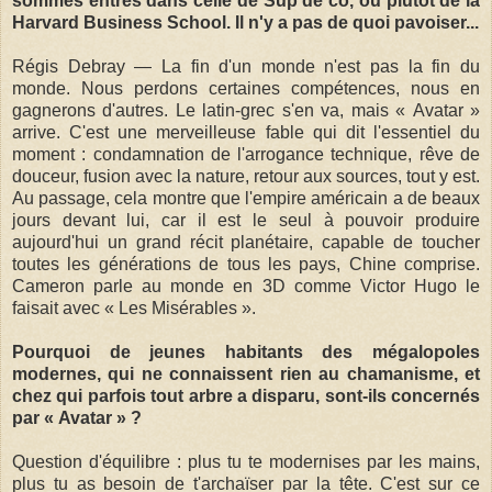
sommes entrés dans celle de Sup de co, ou plutôt de la
Harvard Business School. Il n'y a pas de quoi pavoiser...
Régis Debray — La fin d'un monde n'est pas la fin du
monde. Nous perdons certaines compétences, nous en
gagnerons d'autres. Le latin-grec s'en va, mais « Avatar »
arrive. C'est une merveilleuse fable qui dit l'essentiel du
moment : condamnation de l'arrogance technique, rêve de
douceur, fusion avec la nature, retour aux sources, tout y est.
Au passage, cela montre que l'empire américain a de beaux
jours devant lui, car il est le seul à pouvoir produire
aujourd'hui un grand récit planétaire, capable de toucher
toutes les générations de tous les pays, Chine comprise.
Cameron parle au monde en 3D comme Victor Hugo le
faisait avec « Les Misérables ».
Pourquoi de jeunes habitants des mégalopoles
modernes, qui ne connaissent rien au chamanisme, et
chez qui parfois tout arbre a disparu, sont-ils concernés
par « Avatar » ?
Question d'équilibre : plus tu te modernises par les mains,
plus tu as besoin de t'archaïser par la tête. C'est sur ce