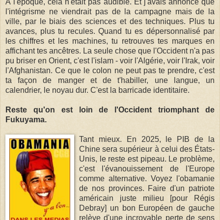
À l'époque, cela n'était pas audible. Et j'avais annoncé que
l'intégrisme ne viendrait pas de la campagne mais de la
ville, par le biais des sciences et des techniques. Plus tu
avances, plus tu recules. Quand tu es dépersonnalisé par
les chiffres et les machines, tu retrouves tes marques en
affichant tes ancêtres. La seule chose que l'Occident n'a pas
pu briser en Orient, c'est l'islam - voir l'Algérie, voir l'Irak, voir
l'Afghanistan. Ce que le colon ne peut pas te prendre, c'est
ta façon de manger et de t'habiller, une langue, un
calendrier, le noyau dur. C'est la barricade identitaire.
Reste qu'on est loin de l'Occident triomphant de
Fukuyama.
Tant mieux. En 2025, le PIB de la
Chine sera supérieur à celui des États-
Unis, le reste est pipeau. Le problème,
c'est l'évanouissement de l'Europe
comme alternative. Voyez l'obamanie
de nos provinces. Faire d'un patriote
américain juste milieu [pour Régis
Debray] un bon Européen de gauche
relève d'une incroyable perte de sens