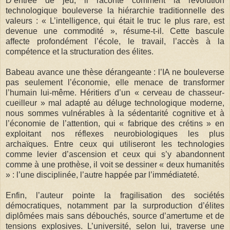
D’entrée de jeu, il raconte comment la révolution
technologique bouleverse la hiérarchie traditionnelle des
valeurs : « L’intelligence, qui était le truc le plus rare, est
devenue une commodité », résume-t-il. Cette bascule
affecte profondément l’école, le travail, l’accès à la
compétence et la structuration des élites.
Babeau avance une thèse dérangeante : l’IA ne bouleverse
pas seulement l’économie, elle menace de transformer
l’humain lui-même. Héritiers d’un « cerveau de chasseur-
cueilleur » mal adapté au déluge technologique moderne,
nous sommes vulnérables à la sédentarité cognitive et à
l’économie de l’attention, qui « fabrique des crétins » en
exploitant nos réflexes neurobiologiques les plus
archaïques. Entre ceux qui utiliseront les technologies
comme levier d’ascension et ceux qui s’y abandonnent
comme à une prothèse, il voit se dessiner « deux humanités
» : l’une disciplinée, l’autre happée par l’immédiateté.
Enfin, l’auteur pointe la fragilisation des sociétés
démocratiques, notamment par la surproduction d’élites
diplômées mais sans débouchés, source d’amertume et de
tensions explosives. L’université, selon lui, traverse une