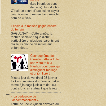
(Les intertitres sont
de nous). Introduction
C’était un cours d’eau qui ne payait
pas de mine. Il ne méritait guère le
nom de « fleuv...
L'école à la maison gagne encore
du terrain
SAGUENAY – Cette année, la
rentrée scolaire risque d’être
particulière et plusieurs parents ont
n
d’ailleurs décidé de retirer leur
enfant des...
Cour suprême du
Canada : affaire Lola,
une victoire à la
Pyrrhus pour ceux qui
distinguent mariage
et union libre ?
Mise à jour du vendredi 25 janvier
La Cour suprême du Canada met un
terme à la saga judiciaire de Lola
contre Éric en statuant que le rég...
« La pédagogie de
l’accommodement »
Lettre de Joëlle Quérin envoyée au