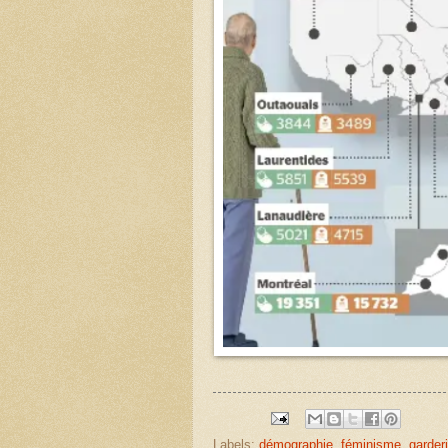
Labels:
démographie
,
féminisme
,
garder