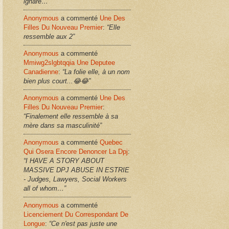
ignare…”
Anonymous
a commenté
Une Des
Filles Du Nouveau Premier
:
“Elle
ressemble aux 2”
Anonymous
a commenté
Mmiwg2slgbtqqia Une Deputee
Canadienne
:
“La folie elle, à un nom
bien plus court...😂😂”
Anonymous
a commenté
Une Des
Filles Du Nouveau Premier
:
“Finalement elle ressemble à sa
mère dans sa masculinité”
Anonymous
a commenté
Quebec
Qui Osera Encore Denoncer La Dpj
:
“I HAVE A STORY ABOUT
MASSIVE DPJ ABUSE IN ESTRIE
- Judges, Lawyers, Social Workers
all of whom…”
Anonymous
a commenté
Licenciement Du Correspondant De
Longue
:
“Ce n'est pas juste une