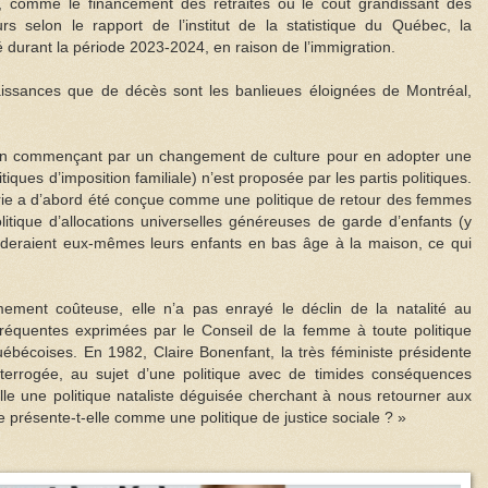
 comme le financement des retraites ou le coût grandissant des
rs selon le rapport de l’institut de la statistique du Québec, la
durant la période 2023-2024, en raison de l’immigration.
issances que de décès sont les banlieues éloignées de Montréal,
 (en commençant par un changement de culture pour en adopter une
itiques d’imposition familiale) n’est proposée par les partis politiques.
rie a d’abord été conçue comme une politique de retour des femmes
itique d’allocations universelles généreuses de garde d’enfants (y
deraient eux-mêmes leurs enfants en bas âge à la maison, ce qui
mement coûteuse, elle n’a pas enrayé le déclin de la natalité au
réquentes exprimées par le Conseil de la femme à toute politique
 québécoises. En 1982, Claire Bonenfant, la très féministe présidente
terrogée, au sujet d’une politique avec de timides conséquences
-elle une politique nataliste déguisée cherchant à nous retourner aux
 présente-t-elle comme une politique de justice sociale ? »