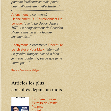
paresse intellectuelle mais plutôt
une malhonnêteté intellectuelle…”
Anonymous
a commenté
Licenciement Du Correspondant De
Longue
:
“J’ai lu Le Devoir depuis
1970. Le congédiement de Christian
Rioux a mis fin à ma lecture
assidue de…”
Anonymous
a commenté
Reecriture
De Lhistoire Pour Mark
:
“Montcalm,
Le général français blessé à Mort: "
je meurs content(?) parce que je ne
verrai pas…”
Recent Comments Widget
Articles les plus
consultés depuis un mois
Éric Zemmour —
Extraits de
Destin
français
(m-à-j)