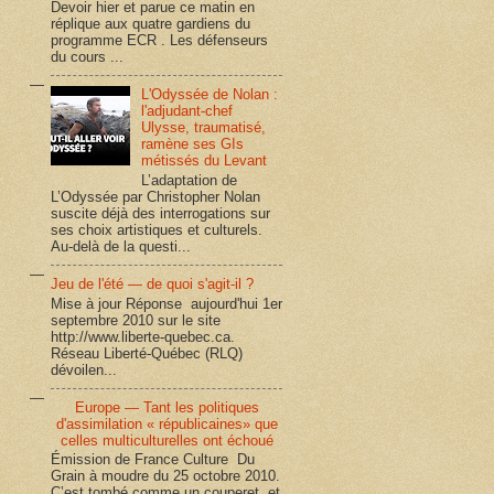
Devoir hier et parue ce matin en
réplique aux quatre gardiens du
programme ECR . Les défenseurs
du cours ...
L'Odyssée de Nolan :
l'adjudant-chef
Ulysse, traumatisé,
ramène ses GIs
métissés du Levant
L’adaptation de
L’Odyssée par Christopher Nolan
suscite déjà des interrogations sur
ses choix artistiques et culturels.
Au-delà de la questi...
Jeu de l'été — de quoi s'agit-il ?
Mise à jour Réponse aujourd'hui 1er
septembre 2010 sur le site
http://www.liberte-quebec.ca.
Réseau Liberté-Québec (RLQ)
dévoilen...
Europe — Tant les politiques
d'assimilation « républicaines» que
celles multiculturelles ont échoué
Émission de France Culture Du
Grain à moudre du 25 octobre 2010.
C’est tombé comme un couperet, et