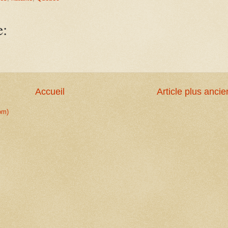
e:
Accueil
Article plus ancie
om)