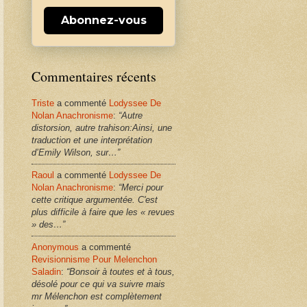
Abonnez-vous
Commentaires récents
Triste
a commenté
Lodyssee De
Nolan Anachronisme
:
“Autre
distorsion, autre trahison:Ainsi, une
traduction et une interprétation
d’Emily Wilson, sur…”
Raoul
a commenté
Lodyssee De
Nolan Anachronisme
:
“Merci pour
cette critique argumentée. C'est
plus difficile à faire que les « revues
» des…”
Anonymous
a commenté
Revisionnisme Pour Melenchon
Saladin
:
“Bonsoir à toutes et à tous,
désolé pour ce qui va suivre mais
mr Mélenchon est complètement