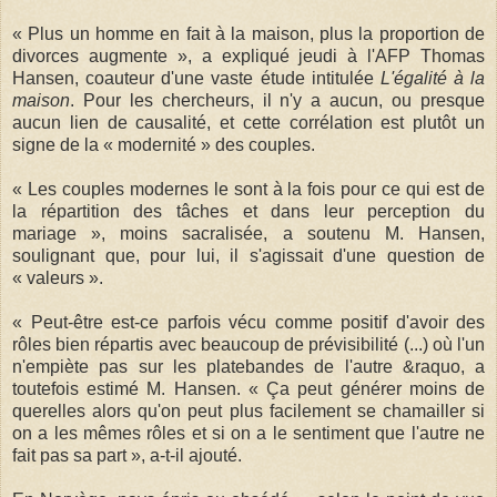
« Plus un homme en fait à la maison, plus la proportion de
divorces augmente », a expliqué jeudi à l'AFP Thomas
Hansen, coauteur d'une vaste étude intitulée
L'égalité à la
maison
. Pour les chercheurs, il n'y a aucun, ou presque
aucun lien de causalité, et cette corrélation est plutôt un
signe de la « modernité » des couples.
« Les couples modernes le sont à la fois pour ce qui est de
la répartition des tâches et dans leur perception du
mariage », moins sacralisée, a soutenu M. Hansen,
soulignant que, pour lui, il s'agissait d'une question de
« valeurs ».
« Peut-être est-ce parfois vécu comme positif d'avoir des
rôles bien répartis avec beaucoup de prévisibilité (...) où l'un
n'empiète pas sur les platebandes de l'autre &raquo, a
toutefois estimé M. Hansen. « Ça peut générer moins de
querelles alors qu'on peut plus facilement se chamailler si
on a les mêmes rôles et si on a le sentiment que l'autre ne
fait pas sa part », a-t-il ajouté.