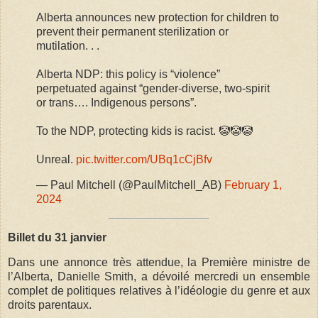
Alberta announces new protection for children to
prevent their permanent sterilization or
mutilation. . .
Alberta NDP: this policy is “violence”
perpetuated against “gender-diverse, two-spirit
or trans…. Indigenous persons”.
To the NDP, protecting kids is racist. 🤡🤡🤡
Unreal.
pic.twitter.com/UBq1cCjBfv
— Paul Mitchell (@PaulMitchell_AB)
February 1,
2024
Billet du 31 janvier
Dans une annonce très attendue, la Première ministre de
l’Alberta, Danielle Smith, a dévoilé mercredi un ensemble
complet de politiques relatives à l’idéologie du genre et aux
droits parentaux.