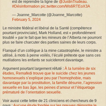
est de reprendre la ligne de ⁦
@JustinTrudeau
⁩.
#Désinformation
pic.twitter.com/Ws6RTEoX3A
— Joanne_Marcotte (@Joanne_Marcotte)
February 5, 2024
Le ministre fédéral et libéral de la Santé (compétence
pourtant provinciale), Mark Holland, est « profondément
troublé » par le fait que les mineurs de l’Alberta ne pourront
plus se faire charcuter des parties saines de leurs corps.
Flanqué d’un collègue à la mine catastrophée, le ministre a
utilisé, à mots à peine voilés, l’éculé prétexte que sans ces
mutilations les enfants se suicideront davantage.
Argument pourtant largement réfuté :
À la lumière de six
études, Remafedi trouve que le suicide chez les jeunes
homosexuels s’explique peu par l’homophobie, mais
davantage par la prostitution, la famille désunie, l’agression
sexuelle en bas âge, les peines d’amour et l’étiquetage
prématuré de l’orientation sexuelle.
Voir aussi cette lettre de 21 cliniciens et chercheurs de 9
pays :
Aucune étude fondée sur les preuves démontre le