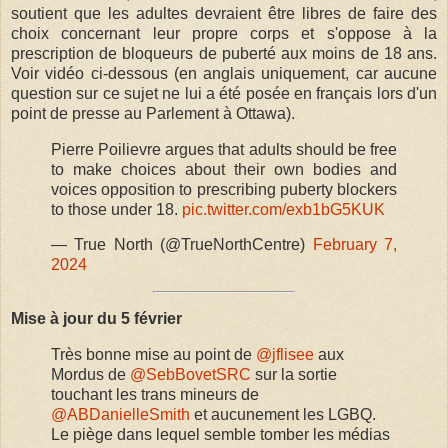
soutient que les adultes devraient être libres de faire des
choix concernant leur propre corps et s'oppose à la
prescription de bloqueurs de puberté aux moins de 18 ans.
Voir vidéo ci-dessous (en anglais uniquement, car aucune
question sur ce sujet ne lui a été posée en français lors d'un
point de presse au Parlement à Ottawa).
Pierre Poilievre argues that adults should be free
to make choices about their own bodies and
voices opposition to prescribing puberty blockers
to those under 18.
pic.twitter.com/exb1bG5KUK
— True North (@TrueNorthCentre)
February 7,
2024
Mise à jour du 5 février
Très bonne mise au point de
@jflisee
aux
Mordus de ⁦
@SebBovetSRC
⁩ sur la sortie
touchant les trans mineurs de
@ABDanielleSmith
⁩ et aucunement les LGBQ.
Le piège dans lequel semble tomber les médias