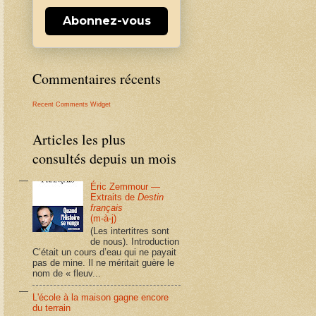
Abonnez-vous
Commentaires récents
Recent Comments Widget
Articles les plus
consultés depuis un mois
Éric Zemmour —
Extraits de
Destin
français
(m-à-j)
(Les intertitres sont
de nous). Introduction
C’était un cours d’eau qui ne payait
pas de mine. Il ne méritait guère le
nom de « fleuv...
L'école à la maison gagne encore
du terrain