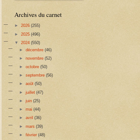
Archives du carnet
►
2026
(255)
►
2025
(496)
▼
2024
(550)
►
décembre
(46)
►
novembre
(52)
►
octobre
(50)
►
septembre
(56)
►
août
(50)
►
juillet
(47)
►
juin
(25)
►
mai
(44)
►
avril
(36)
►
mars
(39)
►
février
(48)