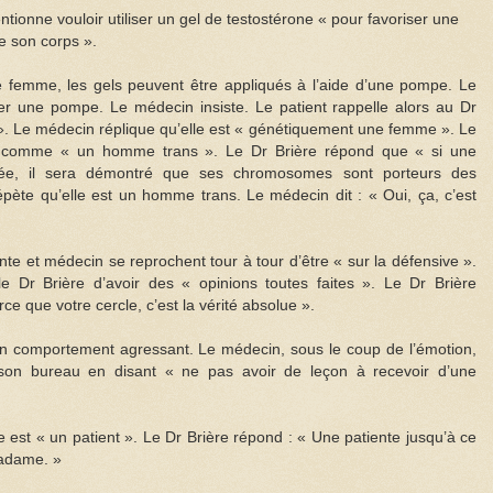
ntionne vouloir utiliser un gel de testostérone « pour favoriser une
e son corps ».
e femme, les gels peuvent être appliqués à l’aide d’une pompe. Le
liser une pompe. Le médecin insiste. Le patient rappelle alors au Dr
 ». Le médecin réplique qu’elle est « génétiquement une femme ». Le
ère comme « un homme trans ». Le Dr Brière répond que « si une
sée, il sera démontré que ses chromosomes sont porteurs des
pète qu’elle est un homme trans. Le médecin dit : « Oui, ça, c’est
nte et médecin se reprochent tour à tour d’être « sur la défensive ».
 Dr Brière d’avoir des « opinions toutes faites ». Le Dr Brière
ce que votre cercle, c’est la vérité absolue ».
n comportement agressant. Le médecin, sous le coup de l’émotion,
son bureau en disant « ne pas avoir de leçon à recevoir d’une
e est « un patient ». Le Dr Brière répond : « Une patiente jusqu’à ce
madame. »