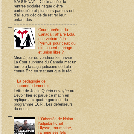
SAGUENAY – Cette année, la
rentrée scolaire risque d’être
particulière et plusieurs parents ont
d’ailleurs décidé de retirer leur
enfant des...
Cour suprême du
Canada : affaire Lola,
une victoire à la
Pyrrhus pour ceux qui
distinguent mariage
et union libre ?
Mise à jour du vendredi 25 janvier
La Cour suprême du Canada met un
terme à la saga judiciaire de Lola
contre Éric en statuant que le rég...
« La pédagogie de
l’accommodement »
Lettre de Joëlle Quérin envoyée au
Devoir hier et parue ce matin en
réplique aux quatre gardiens du
programme ECR . Les défenseurs
du cours ...
L'Odyssée de Nolan :
l'adjudant-chef
Ulysse, traumatisé,
ramène ses GIs