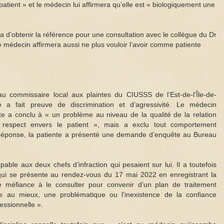
patient » et le médecin lui affirmera qu’elle est « biologiquement une
a d’obtenir la référence pour une consultation avec le collègue du Dr
e médecin affirmera aussi ne plus vouloir l’avoir comme patiente
u commissaire local aux plaintes du CIUSSS de l’Est-de-l’Île-de-
é a fait preuve de discrimination et d’agressivité. Le médecin
e a conclu à « un problème au niveau de la qualité de la relation
respect envers le patient », mais a exclu tout comportement
tte réponse, la patiente a présenté une demande d’enquête au Bureau
able aux deux chefs d’infraction qui pesaient sur lui. Il a toutefois
, qui se présente au rendez-vous du 17 mai 2022 en enregistrant la
e méfiance à le consulter pour convenir d’un plan de traitement
e au mieux, une problématique ou l’inexistence de la confiance
essionnelle ».