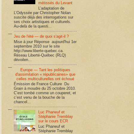
métissés du Levant
L’adaptation de
L’Odyssée par Christopher Nolan
suscite déjà des interrogations sur
ses choix artistiques et culturels.
Au-delà de la questi...
Jeu de l'été — de quoi s'agit-il ?
Mise à jour Réponse aujourd'hui 1er
septembre 2010 sur le site
http://www.liberte-quebec.ca.
Réseau Liberté-Québec (RLQ)
dévoilen...
Europe — Tant les politiques
d'assimilation « républicaines» que
celles multiculturelles ont échoué
Émission de France Culture Du
Grain à moudre du 25 octobre 2010.
C’est tombé comme un couperet, et
c’est venu de la bouche de la
chancel...
Luc Phaneuf et
Stéphanie Tremblay
sur le cours ECR
Luc Phaneuf et
Stéphanie Tremblay