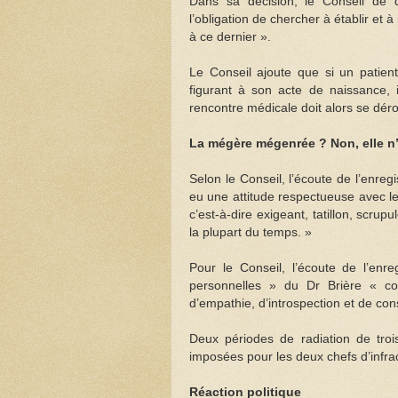
Dans sa décision, le Conseil de d
l’obligation de chercher à établir et
à ce dernier ».
Le Conseil ajoute que si un patie
figurant à son acte de naissance, i
rencontre médicale doit alors se déro
La mégère mégenrée ? Non, elle n’a
Selon le Conseil, l’écoute de l’enreg
eu une attitude respectueuse avec le m
c’est-à-dire exigeant, tatillon, scrupu
la plupart du temps. »
Pour le Conseil, l’écoute de l’enr
personnelles » du Dr Brière « com
d’empathie, d’introspection et de con
Deux périodes de radiation de tro
imposées pour les deux chefs d’infrac
Réaction politique