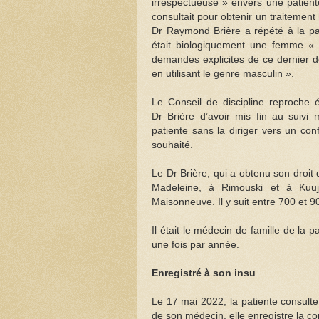
irrespectueuse » envers une patiente
consultait pour obtenir un traitemen
Dr Raymond Brière a répété à la pat
était biologiquement une femme « 
demandes explicites de ce dernier d
en utilisant le genre masculin ».
Le Conseil de discipline reproche
Dr Brière d’avoir mis fin au suivi 
patiente sans la diriger vers un co
souhaité.
Le Dr Brière, qui a obtenu son droit 
Madeleine, à Rimouski et à Kuuj
Maisonneuve. Il y suit entre 700 et 9
Il était le médecin de famille de la 
une fois par année.
Enregistré à son insu
Le 17 mai 2022, la patiente consulte 
de son médecin, elle enregistre la con