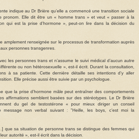
iente indique au Dr Brière qu’elle a commencé une transition sociale
e pronom. Elle dit être un « homme trans » et veut « passer à la
on qui est la prise d’hormone », peut-on lire dans la décision du
être amplement renseignée sur le processus de transformation auprès
t aux personnes transgenres.
vec les personnes trans et n’assume le suivi médical d’aucun autre
fférente ou non hétérosexuelle », est-il écrit. Durant la consultation,
ns à sa patiente. Cette dernière détaille ses intentions d’y aller
ition. Elle précise aussi être suivie par un psychologue.
ne que la prise d’hormone mâle peut entraîner des comportements
es affirmations semblent basées sur des stéréotypes. Le Dr Brière
nnent du gel de testostérone « pour mieux diriger un conseil
e message non verbal suivant : ‟Heille, les boys, c’est moi la
[…] que sa situation de personne trans se distingue des femmes qui
leur autorité », est-il écrit dans la décision.