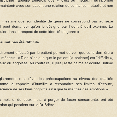
iscipline rappelle toutefois que « c’est au médecin qu’incombe
 à maintenir avec son patient une relation de confiance mutuelle et non
nt « estime que son identité de genre ne correspond pas au sexe
l peut demander qu’on le désigne par l’identité qu’il exprime. La
uler dans le respect de cette identité de genre ».
urait pas été difficile
istrement effectué par le patient permet de voir que cette dernière a
édecin. « Rien n’indique que le patient [la patiente] est ‟difficile »,
leux ou angoissé. Au contraire, il [elle] reste calme et écoute l’intimé
egistrement « soulève des préoccupations au niveau des qualités
me la capacité d’humilité à reconnaître ses limites, d’écoute,
science de ses biais cognitifs ainsi que la maîtrise des émotions ».
is mois et de deux mois, à purger de façon concurrente, ont été
tion qui pesaient sur le Dr Brière.