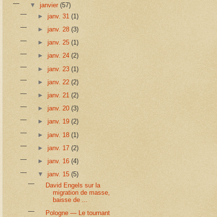
▼
janvier
(57)
►
janv. 31
(1)
►
janv. 28
(3)
►
janv. 25
(1)
►
janv. 24
(2)
►
janv. 23
(1)
►
janv. 22
(2)
►
janv. 21
(2)
►
janv. 20
(3)
►
janv. 19
(2)
►
janv. 18
(1)
►
janv. 17
(2)
►
janv. 16
(4)
▼
janv. 15
(5)
David Engels sur la
migration de masse,
baisse de ...
Pologne — Le tournant