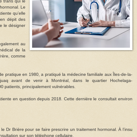
 trans qui le
t hormonal. Le
iente qu’elle
en dépit des
e le désigner
 également au
médical de la
nfrère, comme
de pratique en 1980, a pratiqué la médecine familiale aux Îles-de-la-
juaq avant de venir à Montréal, dans le quartier Hochelaga-
00 patients, principalement vulnérables.
patiente en question depuis 2018. Cette dernière le consultait environ
le Dr Brière pour se faire prescrire un traitement hormonal. À l’insu
sultation sur son téléphone cellulaire.