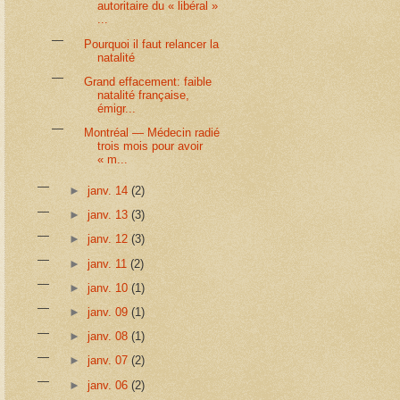
autoritaire du « libéral »
...
Pourquoi il faut relancer la
natalité
Grand effacement: faible
natalité française,
émigr...
Montréal — Médecin radié
trois mois pour avoir
« m...
►
janv. 14
(2)
►
janv. 13
(3)
►
janv. 12
(3)
►
janv. 11
(2)
►
janv. 10
(1)
►
janv. 09
(1)
►
janv. 08
(1)
►
janv. 07
(2)
►
janv. 06
(2)