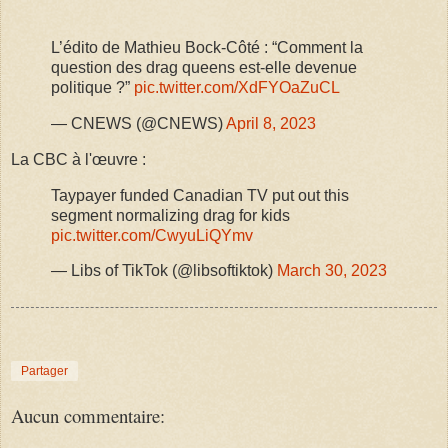
L’édito de Mathieu Bock-Côté : “Comment la
question des drag queens est-elle devenue
politique ?”
pic.twitter.com/XdFYOaZuCL
— CNEWS (@CNEWS)
April 8, 2023
La CBC à l'œuvre :
Taypayer funded Canadian TV put out this
segment normalizing drag for kids
pic.twitter.com/CwyuLiQYmv
— Libs of TikTok (@libsoftiktok)
March 30, 2023
Partager
Aucun commentaire: