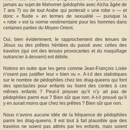
jamais au sujet de Mahomet (pédophile avec Aïcha âgée de
7 ans ?) ou de tout Arabe qui porterait « une robe » — et
donc « fluide » en termes de sexualité — puisque la
« robe » est la norme vestimentaire pour les hommes dans
certaines parties du Moyen-Orient.
Oui, bien évidemment, le rapprochement des tenues de
Jésus ou des prêtres héritées du passé avec celles des
travelos (qui ont des tenues provocantes et du maquillage
outrancier à dessein) est débile.
Notons en outre que les gens comme Jean-François Lisée
n’osent pas justifier leur « bien vu ». A-t-il des statistiques
sur le nombre de pédophiles chez les drag-queens qui font
des spectacles pour enfants ou lisent des contes à ces
mêmes enfants ? Peut-il prouver qu’il n’y ait pas de
pédophiles parmi eux ? Bien sûr que non. A-t-il prouvé qu’il
y en aurait moins que chez les prêtres ? Bien sûr que non.
Nous n’avons aucune idée de la fréquence de pédophiles
parmi les drag-queens. Il est tout à fait plausible que des
travelos ne soient pas attirés par les enfants, mais soient