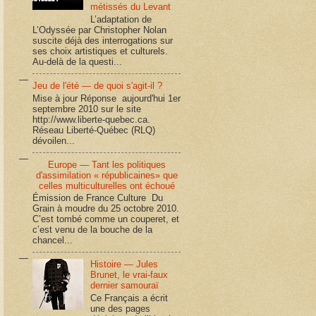
métissés du Levant
L’adaptation de
L’Odyssée par Christopher Nolan
suscite déjà des interrogations sur
ses choix artistiques et culturels.
Au-delà de la questi...
Jeu de l'été — de quoi s'agit-il ?
Mise à jour Réponse aujourd'hui 1er
septembre 2010 sur le site
http://www.liberte-quebec.ca.
Réseau Liberté-Québec (RLQ)
dévoilen...
Europe — Tant les politiques
d'assimilation « républicaines» que
celles multiculturelles ont échoué
Émission de France Culture Du
Grain à moudre du 25 octobre 2010.
C’est tombé comme un couperet, et
c’est venu de la bouche de la
chancel...
Histoire — Jules
Brunet, le vrai-faux
dernier samouraï
Ce Français a écrit
une des pages