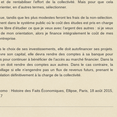
t de rentabiliser l’effort de la collectivité. Mais pour que cela
orienter, en d’autres termes, sélectionner.
ue, tandis que les plus modestes feront les frais de la non-sélection.
nt dans le système public où le coût des études est pris en charge
tre libre d’étudier ce que je veux avec l’argent des autres : si je veux
x de mon orientation, alors je finance intégralement le coût de mes
ntreprise.
ns le choix de ses investissements, elle doit autofinancer ses projets.
 ouvre son capital, elle devra rendre des comptes à sa banque pour
es pour continuer à bénéficier de l’accès au marché financier. Dans la
on doit rendre des comptes aux autres. Dans le cas contraire, la
llage si elle n’engendre pas un flux de revenus futurs, prenant le
ation définitivement à la charge de la collectivité.
mo : Histoire des Faits Économiques, Ellipse, Paris, 18 août 2015,
17