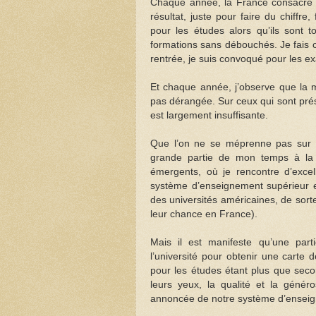
Chaque année, la France consacre 
résultat, juste pour faire du chiffre
pour les études alors qu’ils sont
formations sans débouchés. Je fais 
rentrée, je suis convoqué pour les e
Et chaque année, j’observe que la m
pas dérangée. Sur ceux qui sont prés
est largement insuffisante.
Que l’on ne se méprenne pas sur m
grande partie de mon temps à la c
émergents, où je rencontre d’excell
système d’enseignement supérieur es
des universités américaines, de sort
leur chance en France).
Mais il est manifeste qu’une parti
l’université pour obtenir une carte d
pour les études étant plus que seco
leurs yeux, la qualité et la généro
annoncée de notre système d’enseig