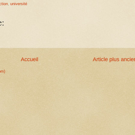
ction
,
université
e:
Accueil
Article plus ancie
om)