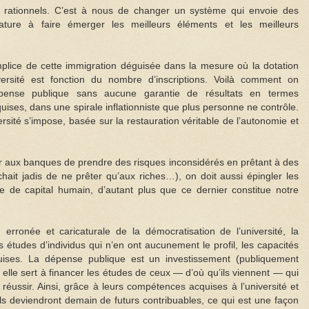
e rationnels. C’est à nous de changer un système qui envoie des
ature à faire émerger les meilleurs éléments et les meilleurs
omplice de cette immigration déguisée dans la mesure où la dotation
ersité est fonction du nombre d’inscriptions. Voilà comment on
ense publique sans aucune garantie de résultats en termes
uises, dans une spirale inflationniste que plus personne ne contrôle.
rsité s’impose, basée sur la restauration véritable de l’autonomie et
cher aux banques de prendre des risques inconsidérés en prêtant à des
hait jadis de ne prêter qu’aux riches…), on doit aussi épingler les
e de capital humain, d’autant plus que ce dernier constitue notre
erronée et caricaturale de la démocratisation de l’université, la
es études d’individus qui n’en ont aucunement le profil, les capacités
requises. La dépense publique est un investissement (publiquement
elle sert à financer les études de ceux — d’où qu’ils viennent — qui
 réussir. Ainsi, grâce à leurs compétences acquises à l’université et
 ils deviendront demain de futurs contribuables, ce qui est une façon