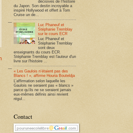
décisives de l’histoire
du Japon. Son destin incroyable a
inspiré Hollywood et offert à Tom
Cruise un de...
Luc Phaneuf et
Stéphanie Tremblay
sur le cours ECR
Luc Phaneuf et
Stéphanie Tremblay
sont deux
enseignants du cours ECR.
Stéphanie Tremblay est l'auteur d'un
n
livre sur l'histoire ...
« Les Gaulois n’étaient pas des
Blancs ! », affirme Houria Bouteldja
L’affirmation selon laquelle les
Gaulois ne seraient pas « blancs »
parce qu’ils ne se seraient jamais
eux-mêmes définis ainsi revient
régul...
Contact