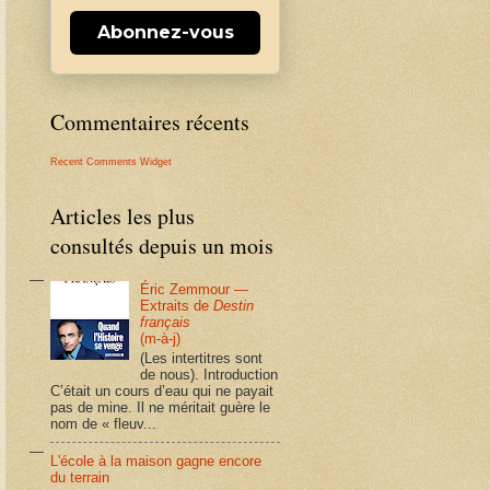
Abonnez-vous
Commentaires récents
Recent Comments Widget
Articles les plus
consultés depuis un mois
Éric Zemmour —
Extraits de
Destin
français
(m-à-j)
(Les intertitres sont
de nous). Introduction
C’était un cours d’eau qui ne payait
pas de mine. Il ne méritait guère le
nom de « fleuv...
L'école à la maison gagne encore
du terrain