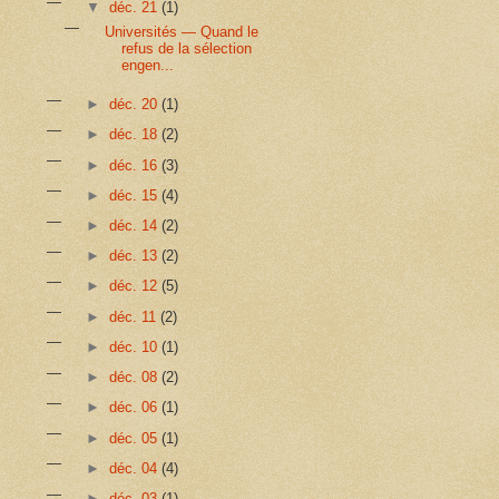
▼
déc. 21
(1)
Universités — Quand le
refus de la sélection
engen...
►
déc. 20
(1)
►
déc. 18
(2)
►
déc. 16
(3)
►
déc. 15
(4)
►
déc. 14
(2)
►
déc. 13
(2)
►
déc. 12
(5)
►
déc. 11
(2)
►
déc. 10
(1)
►
déc. 08
(2)
►
déc. 06
(1)
►
déc. 05
(1)
►
déc. 04
(4)
►
déc. 03
(1)