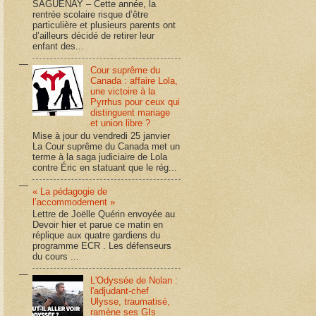
SAGUENAY – Cette année, la
rentrée scolaire risque d’être
particulière et plusieurs parents ont
d’ailleurs décidé de retirer leur
enfant des...
Cour suprême du
Canada : affaire Lola,
une victoire à la
Pyrrhus pour ceux qui
distinguent mariage
et union libre ?
Mise à jour du vendredi 25 janvier
La Cour suprême du Canada met un
terme à la saga judiciaire de Lola
contre Éric en statuant que le rég...
« La pédagogie de
l’accommodement »
Lettre de Joëlle Quérin envoyée au
Devoir hier et parue ce matin en
réplique aux quatre gardiens du
programme ECR . Les défenseurs
du cours ...
L'Odyssée de Nolan :
l'adjudant-chef
Ulysse, traumatisé,
ramène ses GIs