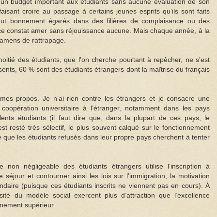
un budget important aux étudiants sans aucune évaluation de son
, faisant croire au passage à certains jeunes esprits qu’ils sont faits
 tout bonnement égarés dans des filières de complaisance ou des
ce constat amer sans réjouissance aucune. Mais chaque année, à la
xamens de rattrapage.
oitié des étudiants, que l’on cherche pourtant à repêcher, ne s’est
ents, 60 % sont des étudiants étrangers dont la maîtrise du français
es propos. Je n’ai rien contre les étrangers et je consacre une
oopération universitaire à l’étranger, notamment dans les pays
ents étudiants (il faut dire que, dans la plupart de ces pays, le
t resté très sélectif, le plus souvent calqué sur le fonctionnement
e que les étudiants refusés dans leur propre pays cherchent à tenter
e non négligeable des étudiants étrangers utilise l’inscription à
e séjour et contourner ainsi les lois sur l’immigration, la motivation
ndaire (puisque ces étudiants inscrits ne viennent pas en cours). À
sité du modèle social exercent plus d’attraction que l’excellence
nement supérieur.