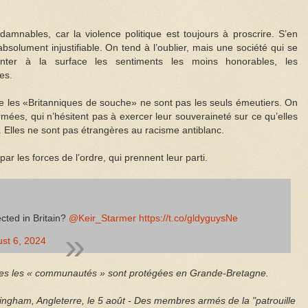
mnables, car la violence politique est toujours à proscrire. S’en
bsolument injustifiable. On tend à l’oublier, mais une société qui se
onter à la surface les sentiments les moins honorables, les
es.
 que les «Britanniques de souche» ne sont pas les seuls émeutiers. On
rmées, qui n’hésitent pas à exercer leur souveraineté sur ce qu’elles
s. Elles ne sont pas étrangères au racisme antiblanc.
par les forces de l’ordre, qui prennent leur parti.
cted in Britain?
@Keir_Starmer
https://t.co/gldyguysNe
st 6, 2024
es les « communautés » sont protégées en Grande-Bretagne.
ingham, Angleterre, le 5 août - Des membres armés de la "patrouille