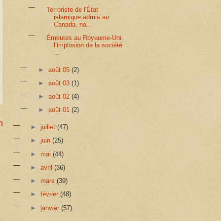
Terroriste de l'État
islamique admis au
Canada, na...
Émeutes au Royaume-Uni:
l’implosion de la société
...
►
août 05
(2)
►
août 03
(1)
►
août 02
(4)
►
août 01
(2)
n
►
juillet
(47)
►
juin
(25)
►
mai
(44)
►
avril
(36)
►
mars
(39)
►
février
(48)
►
janvier
(57)