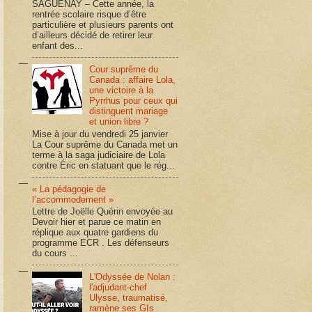
SAGUENAY – Cette année, la
rentrée scolaire risque d’être
particulière et plusieurs parents ont
d’ailleurs décidé de retirer leur
enfant des...
Cour suprême du
Canada : affaire Lola,
une victoire à la
Pyrrhus pour ceux qui
distinguent mariage
et union libre ?
Mise à jour du vendredi 25 janvier
La Cour suprême du Canada met un
terme à la saga judiciaire de Lola
contre Éric en statuant que le rég...
« La pédagogie de
l’accommodement »
Lettre de Joëlle Quérin envoyée au
Devoir hier et parue ce matin en
réplique aux quatre gardiens du
programme ECR . Les défenseurs
du cours ...
L'Odyssée de Nolan :
l'adjudant-chef
Ulysse, traumatisé,
ramène ses GIs