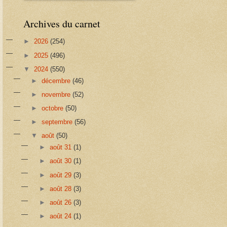
Archives du carnet
►
2026
(254)
►
2025
(496)
▼
2024
(550)
►
décembre
(46)
►
novembre
(52)
►
octobre
(50)
►
septembre
(56)
▼
août
(50)
►
août 31
(1)
►
août 30
(1)
►
août 29
(3)
►
août 28
(3)
►
août 26
(3)
►
août 24
(1)