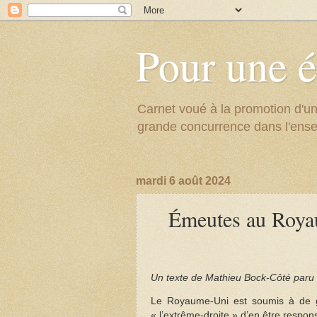
Pour une é
Carnet voué à la promotion d'un
grande concurrence dans l'ens
mardi 6 août 2024
Émeutes au Royau
Un texte de Mathieu Bock-Côté paru 
Le Royaume-Uni est soumis à de gr
« l’extrême-droite » d’en être respon