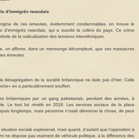
fils d'immigrés rwandais
origine de ces émeutes, évidemment condamnables, on trouve le
fils d’immigrés rwandais, qui a suscité la colère du pays. Ce crime
bole de la radicalisation des tensions interethniques.
e, on affirme, dans un mensonge décomplexé, que ces massacres
ntes émeutes.
a désagrégation de la société britannique ne date pas d’hier. Celle
nche» en a particulièrement souffert.
illes britanniques par un gang pakistanais, pendant des années, à
e. Le tout fut révélé en 2018. Les services sociaux de la place
 depuis longtemps, mais personne n’osait dénoncer la chose, de peur
a situation sociale exploserait, mais quand, d’autant que l’opposition à
 ne dispose pas vraiment de véhicule politique, à la différence des