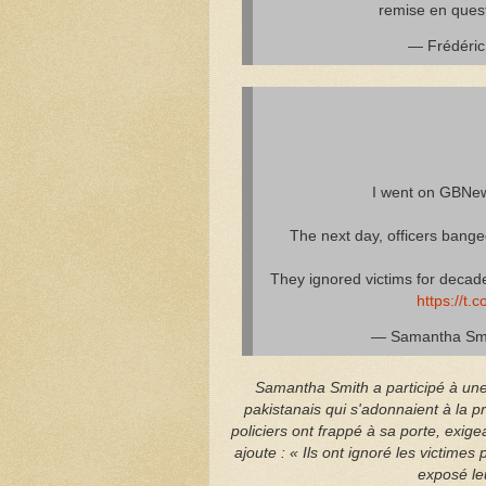
remise en quest
— Frédéric
I went on GBNews
The next day, officers bang
They ignored victims for decades
https://t
— Samantha Sm
Samantha Smith a participé à un
pakistanais qui s'adonnaient à la p
policiers ont frappé à sa porte, exig
ajoute : « Ils ont ignoré les victime
exposé leu