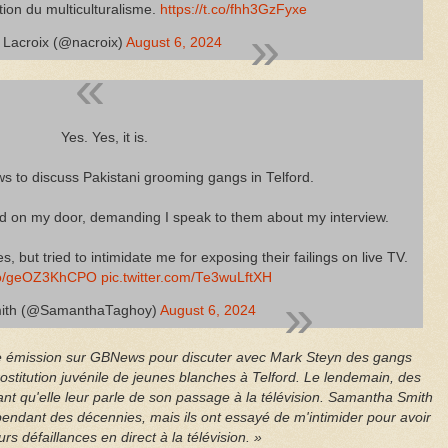
ion du multiculturalisme.
https://t.co/fhh3GzFyxe
 Lacroix (@nacroix)
August 6, 2024
Yes. Yes, it is.
 to discuss Pakistani grooming gangs in Telford.
ed on my door, demanding I speak to them about my interview.
, but tried to intimidate me for exposing their failings on live TV.
.co/geOZ3KhCPO
pic.twitter.com/Te3wuLftXH
ith (@SamanthaTaghoy)
August 6, 2024
e émission sur GBNews pour discuter avec Mark Steyn des gangs
rostitution juvénile de jeunes blanches à Telford. Le lendemain, des
eant qu'elle leur parle de son passage à la télévision. Samantha Smith
s pendant des décennies, mais ils ont essayé de m'intimider pour avoir
rs défaillances en direct à la télévision. »