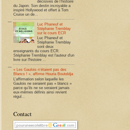
décisives de l’histoire
du Japon. Son destin incroyable a
inspiré Hollywood et offert à Tom
Cruise un de...
Luc Phaneuf et
Stéphanie Tremblay
sur le cours ECR
Luc Phaneuf et
Stéphanie Tremblay
sont deux
enseignants du cours ECR.
Stéphanie Tremblay est l'auteur d'un
livre sur l'histoire ...
« Les Gaulois n’étaient pas des
Blancs ! », affirme Houria Bouteldja
L’affirmation selon laquelle les
Gaulois ne seraient pas « blancs »
parce qu’ils ne se seraient jamais
eux-mêmes définis ainsi revient
régul...
Contact