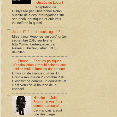
métissés du Levant
L’adaptation de
L’Odyssée par Christopher Nolan
suscite déjà des interrogations sur
ses choix artistiques et culturels.
Au-delà de la questi...
Jeu de l'été — de quoi s'agit-il ?
Mise à jour Réponse aujourd'hui 1er
septembre 2010 sur le site
http://www.liberte-quebec.ca.
Réseau Liberté-Québec (RLQ)
dévoilen...
Europe — Tant les politiques
d'assimilation « républicaines» que
celles multiculturelles ont échoué
Émission de France Culture Du
Grain à moudre du 25 octobre 2010.
C’est tombé comme un couperet, et
c’est venu de la bouche de la
chancel...
Histoire — Jules
Brunet, le vrai-faux
dernier samouraï
Ce Français a écrit
une des pages