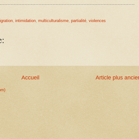
gration
,
intimidation
,
multiculturalisme
,
partialité
,
violences
e:
Accueil
Article plus ancie
om)