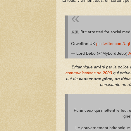
Et tous, vraiment tous, en sortent pe
🇬🇧 Brit arrested for social med
Orwellian UK
pic.twitter.com/U
— Lord Bebo (@MyLordBebo)
A
Britannique arrêté par la police
communications de 2003
qui prévoi
but de
causer une gêne, un désa
persistante un r
Punir ceux qui mettent le feu,
lign
Le gouvernement britannique se