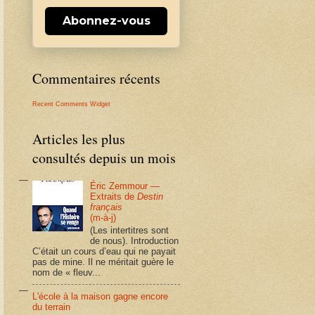
Abonnez-vous
Commentaires récents
Recent Comments Widget
Articles les plus
consultés depuis un mois
Éric Zemmour —
Extraits de
Destin
français
(m-à-j)
(Les intertitres sont
de nous). Introduction
C’était un cours d’eau qui ne payait
pas de mine. Il ne méritait guère le
nom de « fleuv...
L'école à la maison gagne encore
du terrain