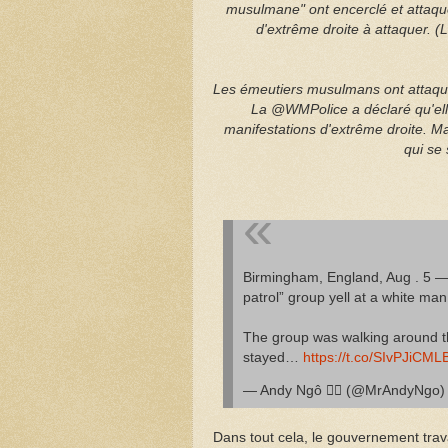
musulmane" ont encerclé et attaqué
d'extrême droite à attaquer. (
Les émeutiers musulmans ont attaqué
La @WMPolice a déclaré qu'elle
manifestations d'extrême droite. M
qui se 
Birmingham, England, Aug . 5 —
patrol” group yell at a white ma
The group was walking around the
stayed…
https://t.co/SIvPJiCML
— Andy Ngô 🏳️‍🌈 (@MrAndyNgo)
Dans tout cela, le gouvernement travai