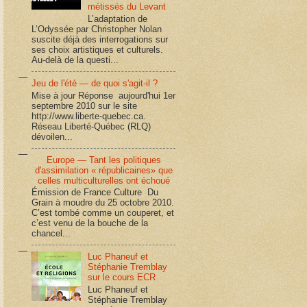
métissés du Levant
L’adaptation de
L’Odyssée par Christopher Nolan
suscite déjà des interrogations sur
ses choix artistiques et culturels.
Au-delà de la questi...
Jeu de l'été — de quoi s'agit-il ?
Mise à jour Réponse aujourd'hui 1er
septembre 2010 sur le site
http://www.liberte-quebec.ca.
Réseau Liberté-Québec (RLQ)
dévoilen...
Europe — Tant les politiques
d'assimilation « républicaines» que
celles multiculturelles ont échoué
Émission de France Culture Du
Grain à moudre du 25 octobre 2010.
C’est tombé comme un couperet, et
c’est venu de la bouche de la
chancel...
Luc Phaneuf et
Stéphanie Tremblay
sur le cours ECR
Luc Phaneuf et
Stéphanie Tremblay