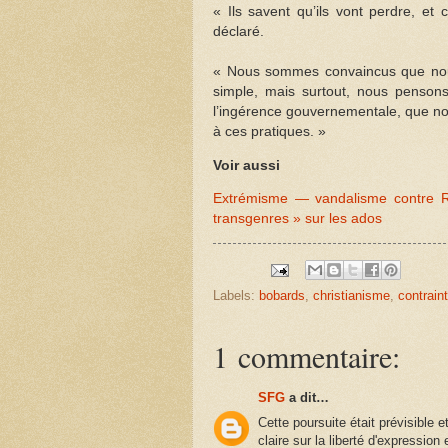
« Ils savent qu’ils vont perdre, et c
déclaré.
« Nous sommes convaincus que nous 
simple, mais surtout, nous pensons
l’ingérence gouvernementale, que no
à ces pratiques. »
Voir aussi
Extrémisme — vandalisme contre R
transgenres » sur les ados
Labels:
bobards
,
christianisme
,
contrain
1 commentaire:
SFG
a dit…
Cette poursuite était prévisible e
claire sur la liberté d'expressio