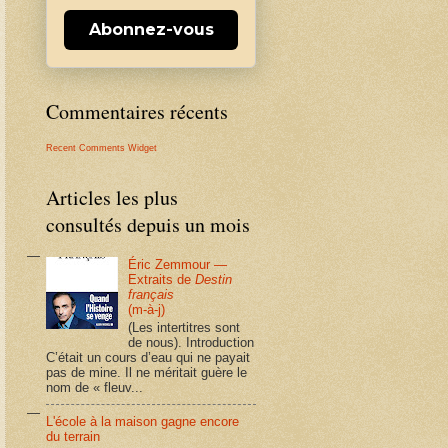
Abonnez-vous
Commentaires récents
Recent Comments Widget
Articles les plus
consultés depuis un mois
Éric Zemmour —
Extraits de
Destin
français
(m-à-j)
(Les intertitres sont
de nous). Introduction
C’était un cours d’eau qui ne payait
pas de mine. Il ne méritait guère le
nom de « fleuv...
L'école à la maison gagne encore
du terrain