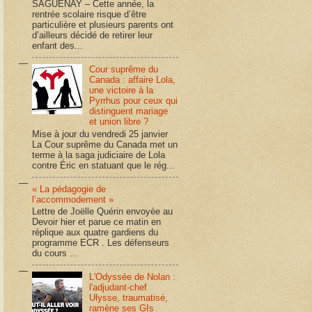
SAGUENAY – Cette année, la
rentrée scolaire risque d’être
particulière et plusieurs parents ont
d’ailleurs décidé de retirer leur
enfant des...
Cour suprême du
Canada : affaire Lola,
une victoire à la
Pyrrhus pour ceux qui
distinguent mariage
et union libre ?
Mise à jour du vendredi 25 janvier
La Cour suprême du Canada met un
terme à la saga judiciaire de Lola
contre Éric en statuant que le rég...
« La pédagogie de
l’accommodement »
Lettre de Joëlle Quérin envoyée au
Devoir hier et parue ce matin en
réplique aux quatre gardiens du
programme ECR . Les défenseurs
du cours ...
L'Odyssée de Nolan :
l'adjudant-chef
Ulysse, traumatisé,
ramène ses GIs