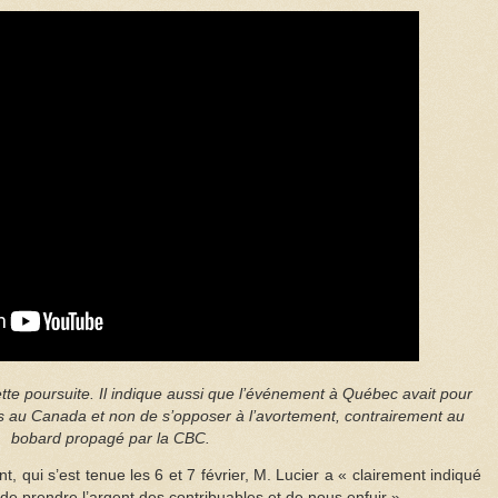
ette poursuite. Il indique aussi que l’événement à Québec avait pour
es au Canada et non de s’opposer à l’avortement, contrairement au
bobard propagé par la CBC.
, qui s’est tenue les 6 et 7 février, M. Lucier a « clairement indiqué
e prendre l’argent des contribuables et de nous enfuir ».