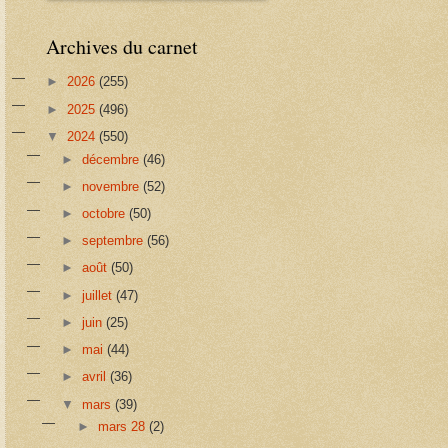
Archives du carnet
►
2026
(255)
►
2025
(496)
▼
2024
(550)
►
décembre
(46)
►
novembre
(52)
►
octobre
(50)
►
septembre
(56)
►
août
(50)
►
juillet
(47)
►
juin
(25)
►
mai
(44)
►
avril
(36)
▼
mars
(39)
►
mars 28
(2)