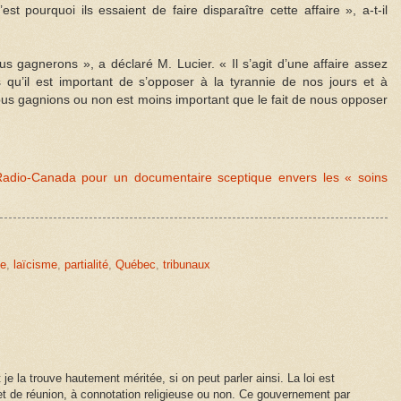
’est pourquoi ils essaient de faire disparaître cette affaire », a-t-il
gagnerons », a déclaré M. Lucier. « Il s’agit d’une affaire assez
 qu’il est important de s’opposer à la tyrannie de nos jours et à
us gagnions ou non est moins important que le fait de nous opposer
adio-Canada pour un documentaire sceptique envers les « soins
te
,
laïcisme
,
partialité
,
Québec
,
tribunaux
t je la trouve hautement méritée, si on peut parler ainsi. La loi est
n et de réunion, à connotation religieuse ou non. Ce gouvernement par