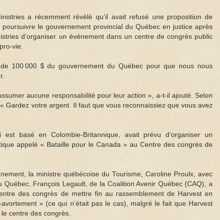
nistries a récemment révélé qu’il avait refusé une proposition de
it poursuivre le gouvernement provincial du Québec en justice après
Ministries d’organiser un événement dans un centre de congrès public
ro-vie.
t de 100 000 $ du gouvernement du Québec pour que nous nous
r.
assumer aucune responsabilité pour leur action », a-t-il ajouté. Selon
 : « Gardez votre argent. Il faut que vous reconnaissiez que vous avez
qui est basé en Colombie-Britannique, avait prévu d’organiser un
istique appelé « Bataille pour le Canada » au Centre des congrès de
nement, la ministre québécoise du Tourisme, Caroline Proulx, avec
du Québec, François Legault, de la Coalition Avenir Québec (CAQ), a
entre des congrès de mettre fin au rassemblement de Harvest en
vortement » (ce qui n’était pas le cas), malgré le fait que Harvest
c le centre des congrès.