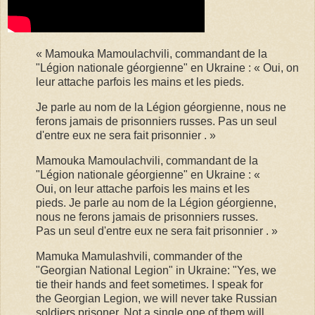
« Mamouka Mamoulachvili, commandant de la
"Légion nationale géorgienne" en Ukraine : « Oui, on
leur attache parfois les mains et les pieds.
Je parle au nom de la Légion géorgienne, nous ne
ferons jamais de prisonniers russes. Pas un seul
d'entre eux ne sera fait prisonnier . »
Mamouka Mamoulachvili, commandant de la
"Légion nationale géorgienne" en Ukraine : «
Oui, on leur attache parfois les mains et les
pieds. Je parle au nom de la Légion géorgienne,
nous ne ferons jamais de prisonniers russes.
Pas un seul d'entre eux ne sera fait prisonnier . »
Mamuka Mamulashvili, commander of the
"Georgian National Legion" in Ukraine: "Yes, we
tie their hands and feet sometimes. I speak for
the Georgian Legion, we will never take Russian
soldiers prisoner. Not a single one of them will