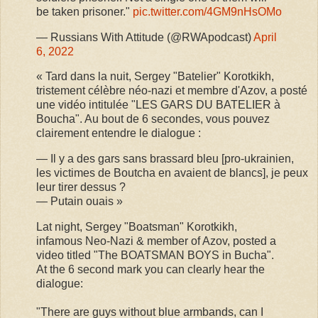
be taken prisoner."
pic.twitter.com/4GM9nHsOMo
— Russians With Attitude (@RWApodcast)
April
6, 2022
« Tard dans la nuit, Sergey "Batelier" Korotkikh,
tristement célèbre néo-nazi et membre d'Azov, a posté
une vidéo intitulée "LES GARS DU BATELIER à
Boucha". Au bout de 6 secondes, vous pouvez
clairement entendre le dialogue :
— Il y a des gars sans brassard bleu [pro-ukrainien,
les victimes de Boutcha en avaient de blancs], je peux
leur tirer dessus ?
— Putain ouais »
Lat night, Sergey "Boatsman" Korotkikh,
infamous Neo-Nazi & member of Azov, posted a
video titled "The BOATSMAN BOYS in Bucha".
At the 6 second mark you can clearly hear the
dialogue:
"There are guys without blue armbands, can I