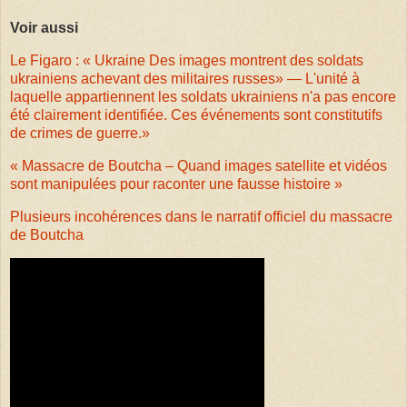
Voir aussi
Le Figaro : « Ukraine Des images montrent des soldats
ukrainiens achevant des militaires russes» — L'unité à
laquelle appartiennent les soldats ukrainiens n'a pas encore
été clairement identifiée. Ces événements sont constitutifs
de crimes de guerre.»
« Massacre de Boutcha – Quand images satellite et vidéos
sont manipulées pour raconter une fausse histoire »
Plusieurs incohérences dans le narratif officiel du massacre
de Boutcha