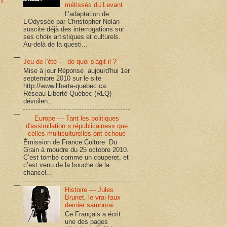
métissés du Levant
L’adaptation de
L’Odyssée par Christopher Nolan
suscite déjà des interrogations sur
ses choix artistiques et culturels.
Au-delà de la questi...
Jeu de l'été — de quoi s'agit-il ?
Mise à jour Réponse aujourd'hui 1er
septembre 2010 sur le site
http://www.liberte-quebec.ca.
Réseau Liberté-Québec (RLQ)
dévoilen...
Europe — Tant les politiques
d'assimilation « républicaines» que
celles multiculturelles ont échoué
Émission de France Culture Du
Grain à moudre du 25 octobre 2010.
C’est tombé comme un couperet, et
c’est venu de la bouche de la
chancel...
Histoire — Jules
Brunet, le vrai-faux
dernier samouraï
Ce Français a écrit
une des pages