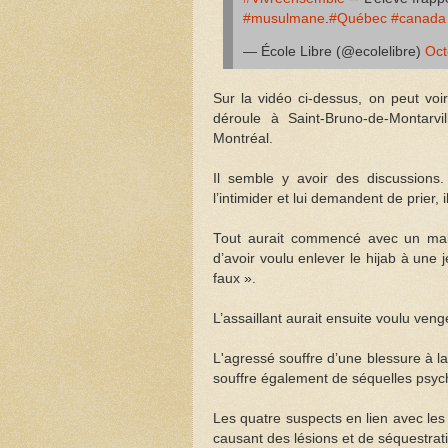
#musulmane
.
#Québec
#canada
— École Libre (@ecolelibre)
Oct
Sur la vidéo ci-dessus, on peut voi
déroule à Saint-Bruno-de-Montarvi
Montréal.
Il semble y avoir des discussions.
l’intimider et lui demandent de prier, 
Tout aurait commencé avec un malh
d’avoir voulu enlever le hijab à un
faux ».
L’assaillant aurait ensuite voulu venger
L'agressé souffre d’une blessure à la
souffre également de séquelles psy
Les quatre suspects en lien avec les
causant des lésions et de séquestrat