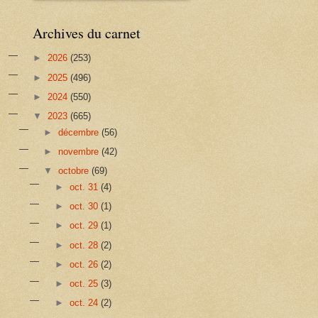
Archives du carnet
►
2026
(253)
►
2025
(496)
►
2024
(550)
▼
2023
(665)
►
décembre
(56)
►
novembre
(42)
▼
octobre
(69)
►
oct. 31
(4)
►
oct. 30
(1)
►
oct. 29
(1)
►
oct. 28
(2)
►
oct. 26
(2)
►
oct. 25
(3)
►
oct. 24
(2)