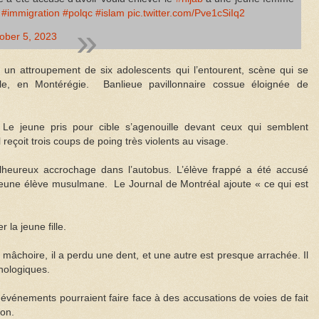
#immigration
#polqc
#islam
pic.twitter.com/Pve1cSiIq2
ober 5, 2023
r un attroupement de six adolescents qui l’entourent, scène qui se
lle, en Montérégie. Banlieue pavillonnaire cossue éloignée de
 Le jeune pris pour cible s’agenouille devant ceux qui semblent
il reçoit trois coups de poing très violents au visage.
eureux accrochage dans l’autobus. L’élève frappé a été accusé
e jeune élève musulmane. Le Journal de Montréal ajoute « ce qui est
 la jeune fille.
 mâchoire, il a perdu une dent, et une autre est presque arrachée. Il
chologiques.
 événements pourraient faire face à des accusations de voies de fait
ion.