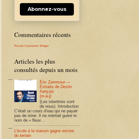
Abonnez-vous
Commentaires récents
Recent Comments Widget
Articles les plus
consultés depuis un mois
Éric Zemmour —
Extraits de
Destin
français
(m-à-j)
(Les intertitres sont
de nous). Introduction
C’était un cours d’eau qui ne payait
pas de mine. Il ne méritait guère le
nom de « fleuv...
L'école à la maison gagne encore
du terrain