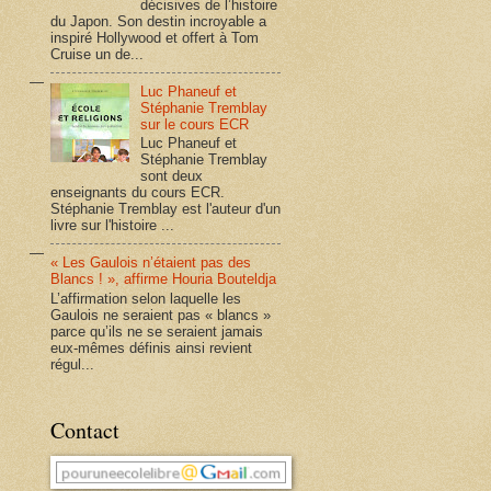
décisives de l’histoire
du Japon. Son destin incroyable a
inspiré Hollywood et offert à Tom
Cruise un de...
Luc Phaneuf et
Stéphanie Tremblay
sur le cours ECR
Luc Phaneuf et
Stéphanie Tremblay
sont deux
enseignants du cours ECR.
Stéphanie Tremblay est l'auteur d'un
livre sur l'histoire ...
« Les Gaulois n’étaient pas des
Blancs ! », affirme Houria Bouteldja
L’affirmation selon laquelle les
Gaulois ne seraient pas « blancs »
parce qu’ils ne se seraient jamais
eux-mêmes définis ainsi revient
régul...
Contact