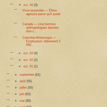
▼
oct. 04
(3)
Vivre-ensemble — Élève
agressé parce qu'il aurait
...
Canada — cinq femmes
anthropologues bannies
d'un c...
Colombie-Britannique —
Employeurs obtiennent 5
000...
►
oct. 03
(4)
►
oct. 02
(2)
►
oct. 01
(1)
►
septembre
(61)
►
août
(55)
►
juillet
(55)
►
juin
(62)
►
mai
(80)