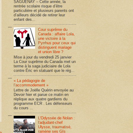
SAGUENAY – Cette année, la
rentrée scolaire risque d’être
particulière et plusieurs parents ont
d’ailleurs décidé de retirer leur
enfant des...
Cour suprême du
Canada : affaire Lola,
une victoire à la
Pyrrhus pour ceux qui
distinguent mariage
et union libre ?
Mise à jour du vendredi 25 janvier
La Cour suprême du Canada met un
terme à la saga judiciaire de Lola
contre Éric en statuant que le rég...
« La pédagogie de
l’accommodement »
Lettre de Joëlle Quérin envoyée au
Devoir hier et parue ce matin en
réplique aux quatre gardiens du
programme ECR . Les défenseurs
du cours ...
L'Odyssée de Nolan :
l'adjudant-chef
Ulysse, traumatisé,
ramène ses GIs
n