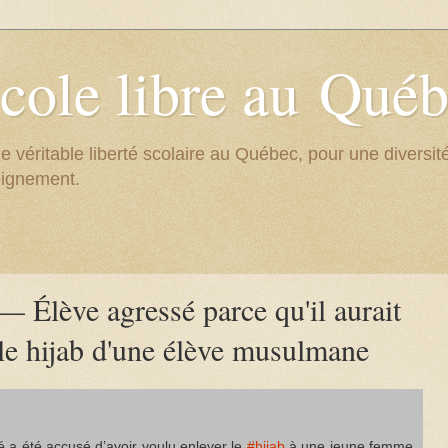
cole libre au Qué
e véritable liberté scolaire au Québec, pour une divers
eignement.
 Élève agressé parce qu'il aurait
 le hijab d'une élève musulmane
é a été accusé d’avoir voulu enlever le
#hijab
à une jeune femme