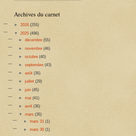
Archives du carnet
►
2026
(255)
▼
2025
(496)
►
décembre
(55)
►
novembre
(46)
►
octobre
(40)
►
septembre
(43)
►
août
(36)
►
juillet
(29)
►
juin
(45)
►
mai
(41)
►
avril
(36)
▼
mars
(35)
►
mars 31
(1)
►
mars 30
(1)