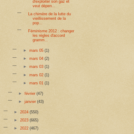
d'exploiter son gaz et
veut dépen...
La chimère de la lutte du
vieillissement de la
pop...
Féminisme 2012 : changer
les règles d'accord
gramm...
►
mars 05
(1)
►
mars 04
(2)
►
mars 03
(1)
►
mars 02
(1)
►
mars 01
(1)
►
février
(47)
►
janvier
(43)
►
2024
(550)
►
2023
(665)
►
2022
(467)