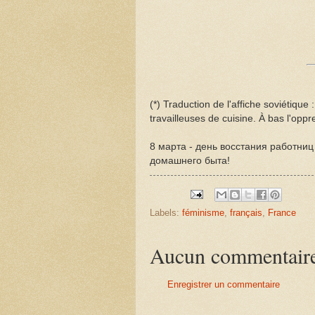
(*) Traduction de l'affiche soviétique 
travailleuses de cuisine. À bas l'oppr
8 марта - день восстания работниц
домашнего быта!
Labels:
féminisme
,
français
,
France
Aucun commentair
Enregistrer un commentaire