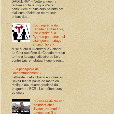
SAGUENAY – Cette année, la
rentrée scolaire risque d’être
particulière et plusieurs parents ont
d’ailleurs décidé de retirer leur
enfant des...
Cour suprême du
Canada : affaire Lola,
une victoire à la
Pyrrhus pour ceux qui
distinguent mariage
et union libre ?
Mise à jour du vendredi 25 janvier
La Cour suprême du Canada met un
terme à la saga judiciaire de Lola
contre Éric en statuant que le rég...
« La pédagogie de
l’accommodement »
Lettre de Joëlle Quérin envoyée au
Devoir hier et parue ce matin en
réplique aux quatre gardiens du
programme ECR . Les défenseurs
du cours ...
L'Odyssée de Nolan :
l'adjudant-chef
Ulysse, traumatisé,
ramène ses GIs