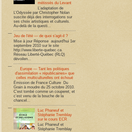
métissés du Levant
L’adaptation de
L’Odyssée par Christopher Nolan
suscite déjà des interrogations sur
ses choix artistiques et culturels.
Au-delà de la questi...
Jeu de l'été — de quoi s'agit-il ?
Mise à jour Réponse aujourd'hui 1er
septembre 2010 sur le site
http://www.liberte-quebec.ca.
Réseau Liberté-Québec (RLQ)
dévoilen...
Europe — Tant les politiques
d'assimilation « républicaines» que
celles multiculturelles ont échoué
Émission de France Culture Du
Grain à moudre du 25 octobre 2010.
C’est tombé comme un couperet, et
c’est venu de la bouche de la
chancel...
Luc Phaneuf et
Stéphanie Tremblay
sur le cours ECR
Luc Phaneuf et
Stéphanie Tremblay