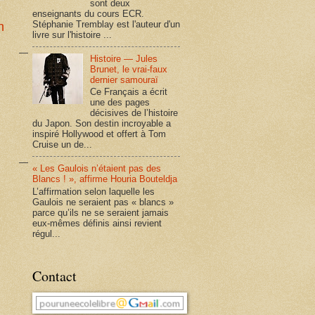
sont deux
enseignants du cours ECR.
Stéphanie Tremblay est l'auteur d'un
n
livre sur l'histoire ...
Histoire — Jules
Brunet, le vrai-faux
dernier samouraï
Ce Français a écrit
une des pages
décisives de l’histoire
du Japon. Son destin incroyable a
inspiré Hollywood et offert à Tom
Cruise un de...
« Les Gaulois n’étaient pas des
Blancs ! », affirme Houria Bouteldja
L’affirmation selon laquelle les
Gaulois ne seraient pas « blancs »
parce qu’ils ne se seraient jamais
eux-mêmes définis ainsi revient
régul...
Contact