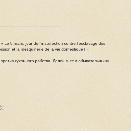
: « Le 8 mars, jour de l'insurrection contre l'esclavage des
ession et la mesquinerie de la vie domestique ! »
 против кухонного рабства. Долой гнет и обывательщину
e: