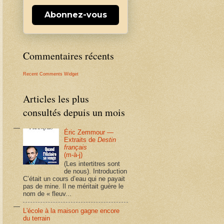
Abonnez-vous
Commentaires récents
Recent Comments Widget
Articles les plus
consultés depuis un mois
Éric Zemmour —
Extraits de
Destin
français
(m-à-j)
(Les intertitres sont
de nous). Introduction
C’était un cours d’eau qui ne payait
pas de mine. Il ne méritait guère le
nom de « fleuv...
L'école à la maison gagne encore
du terrain