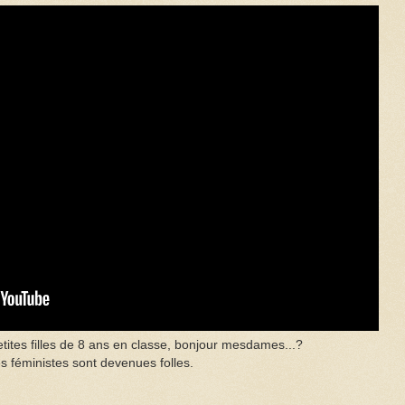
tites filles de 8 ans en classe, bonjour mesdames...?
s féministes sont devenues folles.