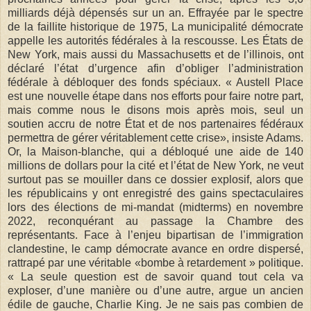
milliards déjà dépensés sur un an. Effrayée par le spectre
de la faillite historique de 1975, La municipalité démocrate
appelle les autorités fédérales à la rescousse. Les États de
New York, mais aussi du Massachusetts et de l’illinois, ont
déclaré l’état d’urgence afin d’obliger l’administration
fédérale à débloquer des fonds spéciaux. « Austell Place
est une nouvelle étape dans nos efforts pour faire notre part,
mais comme nous le disons mois après mois, seul un
soutien accru de notre État et de nos partenaires fédéraux
permettra de gérer véritablement cette crise», insiste Adams.
Or, la Maison-blanche, qui a débloqué une aide de 140
millions de dollars pour la cité et l’état de New York, ne veut
surtout pas se mouiller dans ce dossier explosif, alors que
les républicains y ont enregistré des gains spectaculaires
lors des élections de mi-mandat (midterms) en novembre
2022, reconquérant au passage la Chambre des
représentants. Face à l’enjeu bipartisan de l’immigration
clandestine, le camp démocrate avance en ordre dispersé,
rattrapé par une véritable «bombe à retardement » politique.
« La seule question est de savoir quand tout cela va
exploser, d’une manière ou d’une autre, argue un ancien
édile de gauche, Charlie King. Je ne sais pas combien de