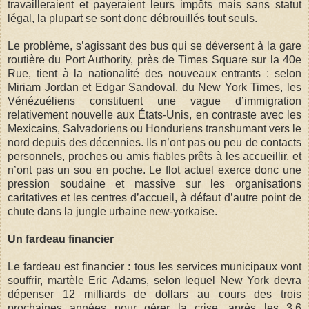
travailleraient et payeraient leurs impôts mais sans statut
légal, la plupart se sont donc débrouillés tout seuls.
Le problème, s’agissant des bus qui se déversent à la gare
routière du Port Authority, près de Times Square sur la 40e
Rue, tient à la nationalité des nouveaux entrants : selon
Miriam Jordan et Edgar Sandoval, du New York Times, les
Vénézuéliens constituent une vague d’immigration
relativement nouvelle aux États-Unis, en contraste avec les
Mexicains, Salvadoriens ou Honduriens transhumant vers le
nord depuis des décennies. Ils n’ont pas ou peu de contacts
personnels, proches ou amis fiables prêts à les accueillir, et
n’ont pas un sou en poche. Le flot actuel exerce donc une
pression soudaine et massive sur les organisations
caritatives et les centres d’accueil, à défaut d’autre point de
chute dans la jungle urbaine new-yorkaise.
Un fardeau financier
Le fardeau est financier : tous les services municipaux vont
souffrir, martèle Eric Adams, selon lequel New York devra
dépenser 12 milliards de dollars au cours des trois
prochaines années pour gérer la crise, après les 3,6