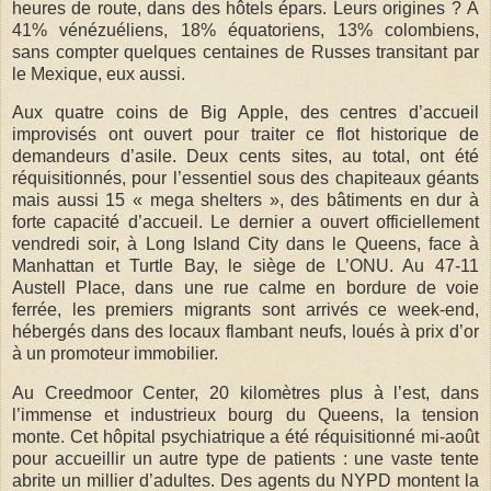
heures de route, dans des hôtels épars. Leurs origines ? À
41% vénézuéliens, 18% équatoriens, 13% colombiens,
sans compter quelques centaines de Russes transitant par
le Mexique, eux aussi.
Aux quatre coins de Big Apple, des centres d’accueil
improvisés ont ouvert pour traiter ce flot historique de
demandeurs d’asile. Deux cents sites, au total, ont été
réquisitionnés, pour l’essentiel sous des chapiteaux géants
mais aussi 15 « mega shelters », des bâtiments en dur à
forte capacité d’accueil. Le dernier a ouvert officiellement
vendredi soir, à Long Island City dans le Queens, face à
Manhattan et Turtle Bay, le siège de L’ONU. Au 47-11
Austell Place, dans une rue calme en bordure de voie
ferrée, les premiers migrants sont arrivés ce week-end,
hébergés dans des locaux flambant neufs, loués à prix d’or
à un promoteur immobilier.
Au Creedmoor Center, 20 kilomètres plus à l’est, dans
l’immense et industrieux bourg du Queens, la tension
monte. Cet hôpital psychiatrique a été réquisitionné mi-août
pour accueillir un autre type de patients : une vaste tente
abrite un millier d’adultes. Des agents du NYPD montent la