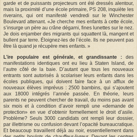
garde et de puissants projecteurs ont été dressés alentour,
mais la proximité d’une école primaire, PS 208, inquiète les
riverains, qui ont manifesté vendredi sur le Winchester
Boulevard attenant. «Je cherche mes enfants à cette école,
s’insurge un père au crâne dégarni, fines lunettes sur le nez.
Je dois enjamber des migrants qui squattent là, mangent et
bullent par terre. Éloignez-les de l’école. Ils ne peuvent pas
être là quand je récupère mes enfants. »
L’ire populaire est générale, et grandissante :
des
manifestations identiques ont eu lieu à Staten Island, de
l’autre côté de la baie. D’autant que tous les nouveaux
entrants sont autorisés à scolariser leurs enfants dans les
écoles publiques, qui doivent faire face à un afflux de
nouveaux élèves imprévus : 2500 bambins, qui s’ajoutent
aux 18000 intégrés l’année passée. En théorie, leurs
parents ne peuvent chercher de travail, du moins pas avant
six mois et à condition d’avoir rempli une «demande de
protection» en vue d’obtenir formellement le droit d’asile.
Problème? Seuls 3000 candidats ont rempli leur dossier,
par illettrisme ou confusion devant l’opacité bureaucratique.
Et beaucoup travaillent déjà au noir, essentiellement dans
des petits boulots de chauffeur-livreur. Devant les centres