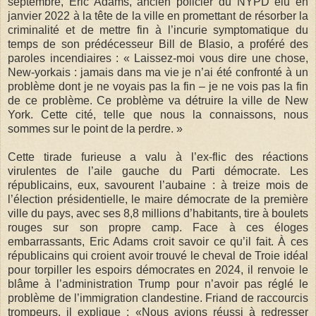
septembre, Eric Adams, ancien policier du NYPD élu en
janvier 2022 à la tête de la ville en promettant de résorber la
criminalité et de mettre fin à l’incurie symptomatique du
temps de son prédécesseur Bill de Blasio, a proféré des
paroles incendiaires : « Laissez-moi vous dire une chose,
New-yorkais : jamais dans ma vie je n’ai été confronté à un
problème dont je ne voyais pas la fin – je ne vois pas la fin
de ce problème. Ce problème va détruire la ville de New
York. Cette cité, telle que nous la connaissons, nous
sommes sur le point de la perdre. »
Cette tirade furieuse a valu à l’ex-flic des réactions
virulentes de l’aile gauche du Parti démocrate. Les
républicains, eux, savourent l’aubaine : à treize mois de
l’élection présidentielle, le maire démocrate de la première
ville du pays, avec ses 8,8 millions d’habitants, tire à boulets
rouges sur son propre camp. Face à ces éloges
embarrassants, Eric Adams croit savoir ce qu’il fait. À ces
républicains qui croient avoir trouvé le cheval de Troie idéal
pour torpiller les espoirs démocrates en 2024, il renvoie le
blâme à l’administration Trump pour n’avoir pas réglé le
problème de l’immigration clandestine. Friand de raccourcis
trompeurs, il explique : «Nous avions réussi à redresser