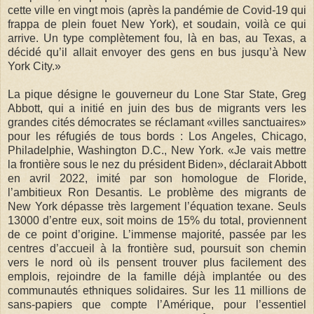
cette ville en vingt mois (après la pandémie de Covid-19 qui
frappa de plein fouet New York), et soudain, voilà ce qui
arrive. Un type complètement fou, là en bas, au Texas, a
décidé qu’il allait envoyer des gens en bus jusqu’à New
York City.»
La pique désigne le gouverneur du Lone Star State, Greg
Abbott, qui a initié en juin des bus de migrants vers les
grandes cités démocrates se réclamant «villes sanctuaires»
pour les réfugiés de tous bords : Los Angeles, Chicago,
Philadelphie, Washington D.C., New York. «Je vais mettre
la frontière sous le nez du président Biden», déclarait Abbott
en avril 2022, imité par son homologue de Floride,
l’ambitieux Ron Desantis. Le problème des migrants de
New York dépasse très largement l’équation texane. Seuls
13000 d’entre eux, soit moins de 15% du total, proviennent
de ce point d’origine. L’immense majorité, passée par les
centres d’accueil à la frontière sud, poursuit son chemin
vers le nord où ils pensent trouver plus facilement des
emplois, rejoindre de la famille déjà implantée ou des
communautés ethniques solidaires. Sur les 11 millions de
sans-papiers que compte l’Amérique, pour l’essentiel