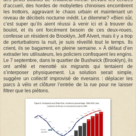
d’accueil, des hordes de mobylettes chinoises encombrent
les trottoirs, aggravant le chaos urbain et maintenant un
niveau de décibels nocturne inédit. Le dilemme? «Bien sûr,
c’est super qu’ils aient réussi à venir ici et à trouver du
boulot, et ils ont forcément besoin de ces deux-roues,
confesse un résident de Brooklyn, Jeff Alvert, mais il y a trop
de perturbations la nuit, je suis réveillé tout le temps. Ils
crient, ils se bagarrent, en pleine semaine. » À défaut d’en
extrader les utilisateurs, les policiers confisquent les engins.
Le 7 septembre, dans le quartier de Bushwick (Brooklyn), ils
ont arrêté et menotté six migrants qui tentaient de
s’interposer physiquement. La solution serait simple,
suggère un collectif improvisé de riverains : déplacer les
parcs à vélo et clôturer l’entrée de la rue pour ne laisser
filtrer que les piétons.