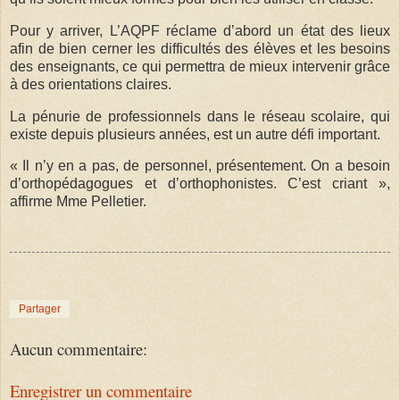
Pour y arri­ver, L’AQPF réclame d’abord un état des lieux
afin de bien cer­ner les dif­fi­cul­tés des élèves et les besoins
des ensei­gnants, ce qui per­met­tra de mieux inter­ve­nir grâce
à des orien­ta­tions claires.
La pénu­rie de pro­fes­sion­nels dans le réseau sco­laire, qui
existe depuis plu­sieurs années, est un autre défi impor­tant.
« Il n’y en a pas, de per­son­nel, pré­sen­te­ment. On a besoin
d’ortho­pé­da­gogues et d’ortho­pho­nistes. C’est criant »,
affirme Mme Pel­le­tier.
Partager
Aucun commentaire:
Enregistrer un commentaire