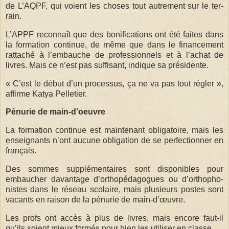
de L’AQPF, qui voient les choses tout autre­ment sur le ter­
rain.
L’APPF recon­naît que des boni­fi­ca­tions ont été faites dans
la for­ma­tion conti­nue, de même que dans le finan­ce­ment
rat­ta­ché à l’embauche de pro­fes­sion­nels et à l’achat de
livres. Mais ce n’est pas suf­fi­sant, indique sa pré­si­dente.
« C’est le début d’un pro­ces­sus, ça ne va pas tout régler »,
affirme Katya Pel­le­tier.
Pénurie de main-d'oeuvre
La for­ma­tion conti­nue est main­te­nant obli­ga­toire, mais les
ensei­gnants n’ont aucune obli­ga­tion de se per­fec­tion­ner en
français.
Des sommes sup­plé­men­taires sont dis­po­nibles pour
embau­cher davan­tage d’ortho­pé­da­gogues ou d’ortho­pho­
nistes dans le réseau sco­laire, mais plu­sieurs postes sont
vacants en rai­son de la pénu­rie de main-d’œuvre.
Les profs ont accès à plus de livres, mais encore faut-il
qu’ils soient mieux for­més pour bien les uti­li­ser en classe.