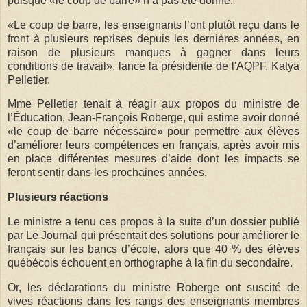
puisque «le coup de barre» n’a pas été donné.
«Le coup de barre, les enseignants l’ont plutôt reçu dans le
front à plusieurs reprises depuis les dernières années, en
raison de plusieurs manques à gagner dans leurs
conditions de travail», lance la présidente de l'AQPF, Katya
Pelletier.
Mme Pelletier tenait à réagir aux propos du ministre de
l’Éducation, Jean-François Roberge, qui estime avoir donné
«le coup de barre nécessaire» pour permettre aux élèves
d’améliorer leurs compétences en français, après avoir mis
en place différentes mesures d’aide dont les impacts se
feront sentir dans les prochaines années.
Plusieurs réactions
Le ministre a tenu ces pro­pos à la suite d’un dos­sier publié
par Le Jour­nal qui pré­sen­tait des solu­tions pour amé­lio­rer le
français sur les bancs d’école, alors que 40 % des élèves
qué­bé­cois échouent en ortho­graphe à la fin du secon­daire.
Or, les décla­ra­tions du ministre Roberge ont sus­cité de
vives réac­tions dans les rangs des ensei­gnants membres