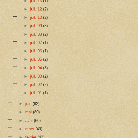
►
juil. 13
(1)
►
juil. 12
(2)
►
juil. 10
(2)
►
juil. 09
(3)
►
juil. 08
(2)
►
juil. 07
(1)
►
juil. 06
(1)
►
juil. 05
(2)
►
juil. 04
(3)
►
juil. 03
(2)
►
juil. 02
(2)
►
juil. 01
(1)
►
juin
(62)
►
mai
(80)
►
avril
(60)
►
mars
(49)
►
février
(42)