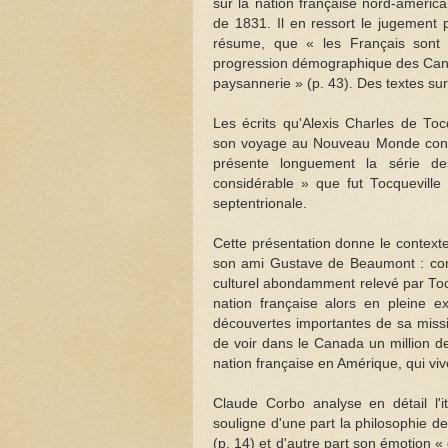
sur la nation française nord-américa
de 1831. Il en ressort le jugement 
résume, que « les Français sont 
progression démographique des Canad
paysannerie » (p. 43). Des textes sur
Les écrits qu'Alexis Charles de To
son voyage au Nouveau Monde cons
présente longuement la série de
considérable » que fut Tocqueville 
septentrionale.
Cette présentation donne le contex
son ami Gustave de Beaumont : cont
culturel abondamment relevé par Tocq
nation française alors en pleine
découvertes importantes de sa missi
de voir dans le Canada un million de
nation française en Amérique, qui viv
Claude Corbo analyse en détail l'i
souligne d'une part la philosophie de
(p. 14) et d'autre part son émotion 