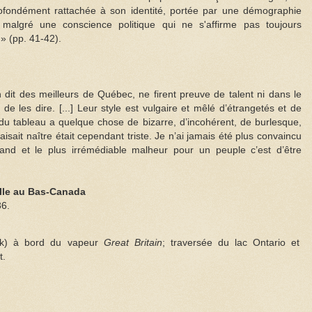
profondément rattachée à son identité, portée par une démographie
malgré une conscience politique qui ne s'affirme pas toujours
» (pp. 41-42).
n dit des meilleurs de Québec, ne firent preuve de talent ni dans le
e les dire. [...] Leur style est vulgaire et mêlé d’étrangetés et de
e du tableau a quelque chose de bizarre, d’incohérent, de burlesque,
aisait naître était cependant triste. Je n’ai jamais été plus convaincu
and et le plus irrémédiable malheur pour un peuple c’est d’être
lle au Bas-Canada
36.
rk) à bord du vapeur
Great Britain
; traversée du lac Ontario et
t.