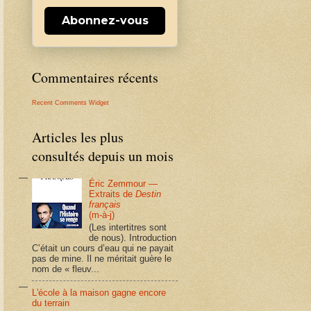
Abonnez-vous
Commentaires récents
Recent Comments Widget
Articles les plus
consultés depuis un mois
Éric Zemmour —
Extraits de
Destin
français
(m-à-j)
(Les intertitres sont
de nous). Introduction
C’était un cours d’eau qui ne payait
pas de mine. Il ne méritait guère le
nom de « fleuv...
L'école à la maison gagne encore
du terrain