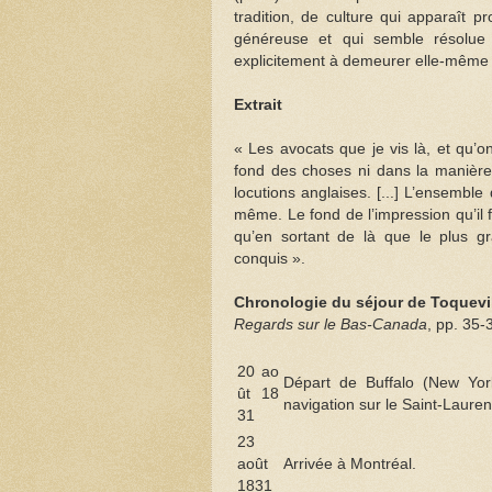
tradition, de culture qui apparaît 
généreuse et qui semble résolue 
explicitement à demeurer elle-même 
Extrait
« Les avocats que je vis là, et qu’o
fond des choses ni dans la manière d
locutions anglaises. [...] L’ensembl
même. Le fond de l’impression qu’il f
qu’en sortant de là que le plus gr
conquis ».
Chronologie du séjour de Toquevi
Regards sur le Bas-Canada
, pp. 35-
20 ao
Départ de Buffalo (New Yo
ût 18
navigation sur le Saint-Lauren
31
23
août
Arrivée à Montréal.
1831