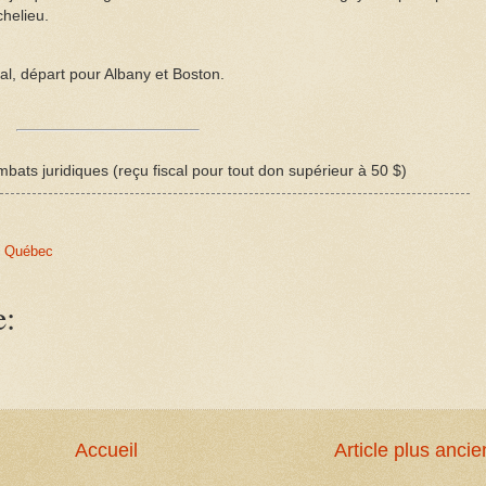
helieu.
al, départ pour Albany et Boston.
bats juridiques (reçu fiscal pour tout don supérieur à 50 $)
,
Québec
e:
Accueil
Article plus ancie