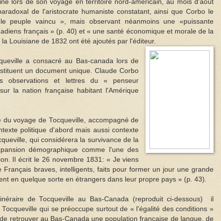
ine lors de son voyage en territoire nord-américain, au mois d'août
paradoxal de l'aristocrate humaniste constatant, ainsi que Corbo le
le peuple vaincu », mais observant néanmoins une «puissante
iens français » (p. 40) et « une santé économique et morale de la
 la Louisiane de 1832 ont été ajoutés par l'éditeur.
cqueville a consacré au Bas-canada lors de
tituent un document unique. Claude Corbo
s observations et lettres du « penseur
sur la nation française habitant l'Amérique
te du voyage de Tocqueville, accompagné de
exte politique d'abord mais aussi contexte
ueville, qui considérera la survivance de la
 expansion démographique comme l'une des
on. Il écrit le 26 novembre 1831: « Je viens
 Français braves, intelligents, faits pour former un jour une grande
ent en quelque sorte en étrangers dans leur propre pays » (p. 43).
tinéraire de Tocqueville au Bas-Canada (reproduit ci-dessous) il
 Tocqueville qui se préoccupe surtout de « l'égalité des conditions »
« de retrouver au Bas-Canada une population française de langue, de