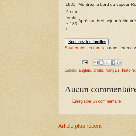
1831
Montréal à bord du vapeur Ric
2 sep
tembr
Après un bref séjour à Montré
e 183
1
Soutenez les familles
Soutenons les familles
dans leurs com
Labels:
anglais
,
droits
,
français
,
histoire
Aucun commentair
Enregistrer un commentaire
Article plus récent