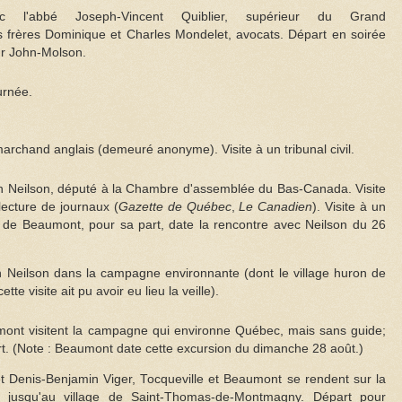
ec l'abbé Joseph-Vincent Quiblier, supérieur du Grand
 frères Dominique et Charles Mondelet, avocats. Départ en soirée
r John-Molson.
urnée.
rchand anglais (demeuré anonyme). Visite à un tribunal civil.
 Neilson, député à la Chambre d'assemblée du Bas-Canada. Visite
lecture de journaux (
Gazette de Québec
,
Le Canadien
). Visite à un
ve de Beaumont, pour sa part, date la rencontre avec Neilson du 26
 Neilson dans la campagne environnante (dont le village huron de
te visite ait pu avoir eu lieu la veille).
mont visitent la campagne qui environne Québec, mais sans guide;
rt. (Note : Beaumont date cette excursion du dimanche 28 août.)
 Denis-Benjamin Viger, Tocqueville et Beaumont se rendent sur la
nt jusqu'au village de Saint-Thomas-de-Montmagny. Départ pour