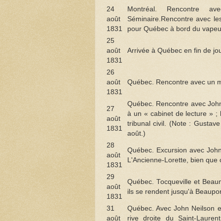
24
Montréal. Rencontre av
août
Séminaire.Rencontre avec les
1831
pour Québec à bord du vapeu
25
août
Arrivée à Québec en fin de jo
1831
26
août
Québec. Rencontre avec un ma
1831
Québec. Rencontre avec John
27
à un « cabinet de lecture » ; 
août
tribunal civil. (Note : Gusta
1831
août.)
28
Québec. Excursion avec John
août
L'Ancienne-Lorette, bien que cet
1831
29
Québec. Tocqueville et Beau
août
ils se rendent jusqu'à Beaupo
1831
31
Québec. Avec John Neilson et
août
rive droite du Saint-Laure