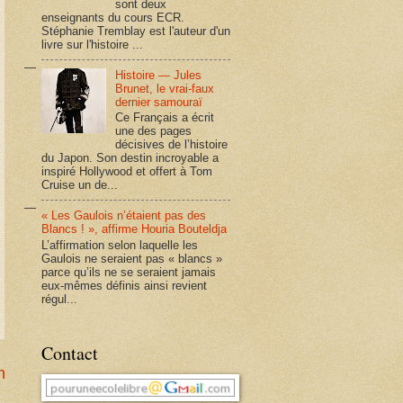
sont deux
enseignants du cours ECR.
Stéphanie Tremblay est l'auteur d'un
livre sur l'histoire ...
Histoire — Jules
Brunet, le vrai-faux
dernier samouraï
Ce Français a écrit
une des pages
décisives de l’histoire
du Japon. Son destin incroyable a
inspiré Hollywood et offert à Tom
Cruise un de...
« Les Gaulois n’étaient pas des
Blancs ! », affirme Houria Bouteldja
L’affirmation selon laquelle les
Gaulois ne seraient pas « blancs »
parce qu’ils ne se seraient jamais
eux-mêmes définis ainsi revient
régul...
Contact
n