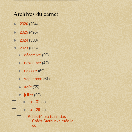
Archives du carnet
►
2026
(254)
►
2025
(496)
►
2024
(550)
▼
2023
(665)
►
décembre
(56)
►
novembre
(42)
►
octobre
(69)
►
septembre
(61)
►
août
(55)
▼
juillet
(55)
►
juil. 31
(2)
▼
juil. 29
(2)
Publicité pro-trans des
Cafés Starbucks crée la
co...