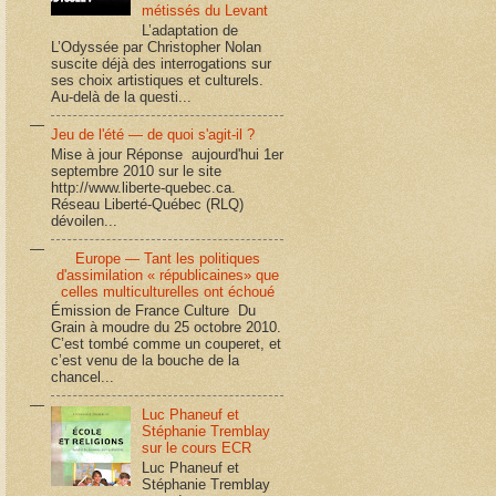
métissés du Levant
L’adaptation de
L’Odyssée par Christopher Nolan
suscite déjà des interrogations sur
ses choix artistiques et culturels.
Au-delà de la questi...
Jeu de l'été — de quoi s'agit-il ?
Mise à jour Réponse aujourd'hui 1er
septembre 2010 sur le site
http://www.liberte-quebec.ca.
Réseau Liberté-Québec (RLQ)
dévoilen...
Europe — Tant les politiques
d'assimilation « républicaines» que
celles multiculturelles ont échoué
Émission de France Culture Du
Grain à moudre du 25 octobre 2010.
C’est tombé comme un couperet, et
c’est venu de la bouche de la
chancel...
Luc Phaneuf et
Stéphanie Tremblay
sur le cours ECR
Luc Phaneuf et
Stéphanie Tremblay