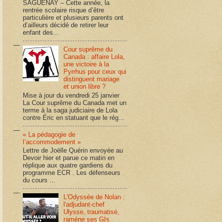
SAGUENAY – Cette année, la
rentrée scolaire risque d’être
particulière et plusieurs parents ont
d’ailleurs décidé de retirer leur
enfant des...
Cour suprême du
Canada : affaire Lola,
une victoire à la
Pyrrhus pour ceux qui
distinguent mariage
et union libre ?
Mise à jour du vendredi 25 janvier
La Cour suprême du Canada met un
terme à la saga judiciaire de Lola
contre Éric en statuant que le rég...
« La pédagogie de
l’accommodement »
Lettre de Joëlle Quérin envoyée au
Devoir hier et parue ce matin en
réplique aux quatre gardiens du
programme ECR . Les défenseurs
du cours ...
L'Odyssée de Nolan :
l'adjudant-chef
Ulysse, traumatisé,
ramène ses GIs