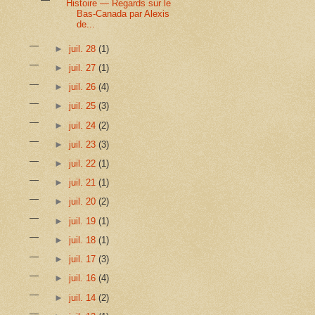
Histoire — Regards sur le
Bas-Canada par Alexis
de...
►
juil. 28
(1)
►
juil. 27
(1)
►
juil. 26
(4)
►
juil. 25
(3)
►
juil. 24
(2)
►
juil. 23
(3)
►
juil. 22
(1)
►
juil. 21
(1)
►
juil. 20
(2)
►
juil. 19
(1)
►
juil. 18
(1)
►
juil. 17
(3)
►
juil. 16
(4)
►
juil. 14
(2)