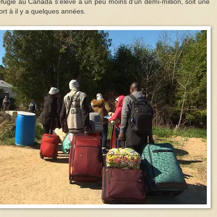
fugié au Canada s'élève à un peu moins d'un demi-million, soit une
rt à il y a quelques années.