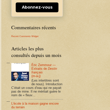
Abonnez-vous
Commentaires récents
Recent Comments Widget
Articles les plus
consultés depuis un mois
Éric Zemmour —
Extraits de
Destin
français
(m-à-j)
(Les intertitres sont
de nous). Introduction
C’était un cours d’eau qui ne payait
pas de mine. Il ne méritait guère le
nom de « fleuv...
L'école à la maison gagne encore
du terrain