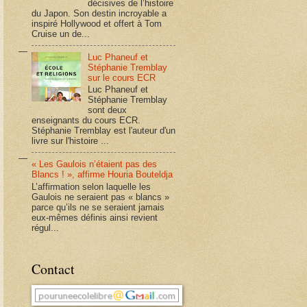
décisives de l’histoire
du Japon. Son destin incroyable a
inspiré Hollywood et offert à Tom
Cruise un de...
Luc Phaneuf et
Stéphanie Tremblay
sur le cours ECR
Luc Phaneuf et
Stéphanie Tremblay
sont deux
enseignants du cours ECR.
Stéphanie Tremblay est l'auteur d'un
livre sur l'histoire ...
« Les Gaulois n’étaient pas des
Blancs ! », affirme Houria Bouteldja
L’affirmation selon laquelle les
Gaulois ne seraient pas « blancs »
parce qu’ils ne se seraient jamais
eux-mêmes définis ainsi revient
régul...
Contact