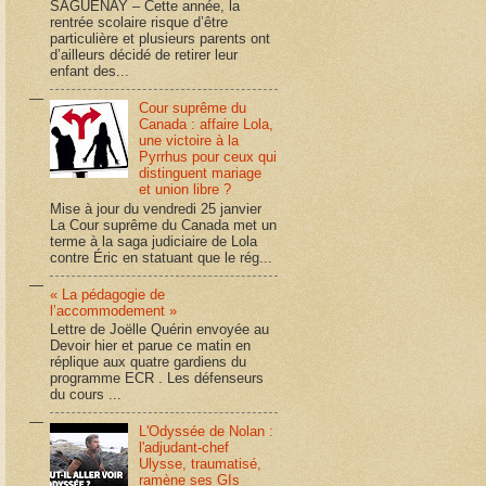
SAGUENAY – Cette année, la
rentrée scolaire risque d’être
particulière et plusieurs parents ont
d’ailleurs décidé de retirer leur
enfant des...
Cour suprême du
Canada : affaire Lola,
une victoire à la
Pyrrhus pour ceux qui
distinguent mariage
et union libre ?
Mise à jour du vendredi 25 janvier
La Cour suprême du Canada met un
terme à la saga judiciaire de Lola
contre Éric en statuant que le rég...
« La pédagogie de
l’accommodement »
Lettre de Joëlle Quérin envoyée au
Devoir hier et parue ce matin en
réplique aux quatre gardiens du
programme ECR . Les défenseurs
du cours ...
L'Odyssée de Nolan :
l'adjudant-chef
Ulysse, traumatisé,
ramène ses GIs