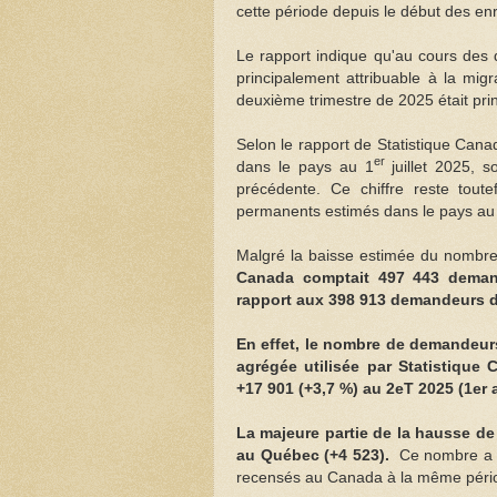
cette période depuis le début des en
Le rapport indique qu'au cours des 
principalement attribuable à la mi
deuxième trimestre de 2025 était pri
Selon le rapport de Statistique Can
er
dans le pays au 1
juillet 2025, 
précédente. Ce chiffre reste tout
permanents estimés dans le pays au
Malgré la baisse estimée du nombre
Canada comptait 497 443 deman
rapport aux 398 913 demandeurs d'
En effet, le nombre de demandeur
agrégée utilisée par Statistiqu
+17 901 (+3,7 %) au 2eT 2025 (1er a
La majeure partie de la hausse de 
au Québec (+4 523).
Ce nombre a p
recensés au Canada à la même périod