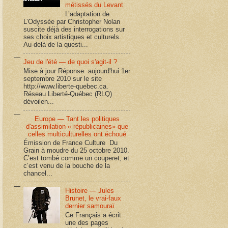
métissés du Levant
L’adaptation de
L’Odyssée par Christopher Nolan
suscite déjà des interrogations sur
ses choix artistiques et culturels.
Au-delà de la questi...
Jeu de l'été — de quoi s'agit-il ?
Mise à jour Réponse aujourd'hui 1er
septembre 2010 sur le site
http://www.liberte-quebec.ca.
Réseau Liberté-Québec (RLQ)
dévoilen...
Europe — Tant les politiques
d'assimilation « républicaines» que
celles multiculturelles ont échoué
Émission de France Culture Du
Grain à moudre du 25 octobre 2010.
C’est tombé comme un couperet, et
c’est venu de la bouche de la
chancel...
Histoire — Jules
Brunet, le vrai-faux
dernier samouraï
Ce Français a écrit
une des pages