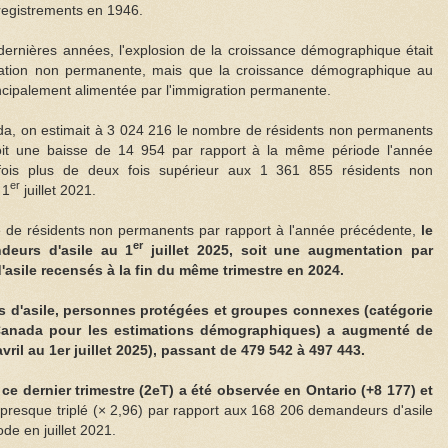
registrements en 1946.
dernières années, l'explosion de la croissance démographique était
gration non permanente, mais que la croissance démographique au
ncipalement alimentée par l'immigration permanente.
ada, on estimait à 3 024 216 le nombre de résidents non permanents
soit une baisse de 14 954 par rapport à la même période l'année
efois plus de deux fois supérieur aux 1 361 855 résidents non
er
 1
juillet 2021.
 de résidents non permanents par rapport à l'année précédente,
le
er
deurs d'asile au 1
juillet 2025, soit une augmentation par
asile recensés à la fin du même trimestre en 2024.
s d'asile, personnes protégées et groupes connexes (catégorie
e Canada pour les estimations démographiques) a augmenté de
vril au 1er juillet 2025), passant de 479 542 à 497 443.
ce dernier trimestre (2eT) a été observée en Ontario (+8 177) et
resque triplé (× 2,96) par rapport aux 168 206 demandeurs d'asile
e en juillet 2021.