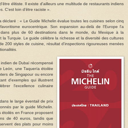
d'être élitiste. Il existe d'ailleurs une multitude de restaurants indiens
. C'est loin d'être raciste ».
 déclaré : « Le Guide Michelin évalue toutes les cuisines selon cinq
 favoritisme eurocentrique. Son expansion au-delà de l'Europe l'a
i dans plus de 60 destinations dans le monde, du Mexique à la
t la Turquie. Le guide célèbre la richesse et la diversité des cultures
de 200 styles de cuisine, résultat d'inspections rigoureuses menées
ionalités.
nt indien de Dubaï récompensé
 de León, une Taquería étoilée
nters de Singapour ou encore
ant d'exemples qui illustrent
brer l'excellence culinaire
dans le large éventail de prix
ionnés par le guide Michelin.
s étoilés en France proposent
ins de 40 euros, tandis que
 servent des plats pour moins