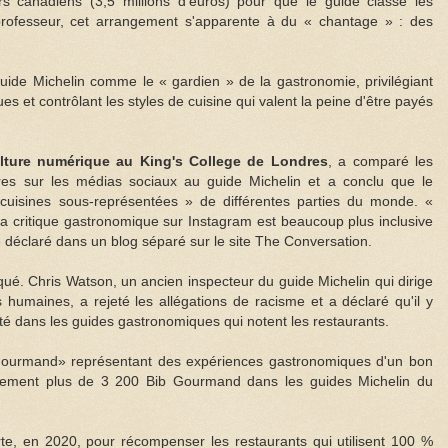
rs canadiens (3,5 millions d'euros) pour que le guide classe les
professeur, cet arrangement s'apparente à du « chantage » : des
 guide Michelin comme le « gardien » de la gastronomie, privilégiant
es et contrôlant les styles de cuisine qui valent la peine d'être payés
lture numérique au King's College de Londres
, a comparé les
aires sur les médias sociaux au guide Michelin et a conclu que le
cuisines sous-représentées » de différentes parties du monde. «
a critique gastronomique sur Instagram est beaucoup plus inclusive
le déclaré dans un blog séparé sur le site The Conversation.
iqué. Chris Watson, un ancien inspecteur du guide Michelin qui dirige
 humaines, a rejeté les allégations de racisme et a déclaré qu'il y
ité dans les guides gastronomiques qui notent les restaurants.
b Gourmand» représentant des expériences gastronomiques d'un bon
tuellement plus de 3 200 Bib Gourmand dans les guides Michelin du
verte, en 2020, pour récompenser les restaurants qui utilisent 100 %