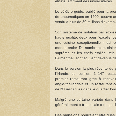
élitiste, affirment des universitaires.
Le célèbre guide, publié pour la pre
de pneumatiques en 1900, couvre auj
vendu à plus de 30 millions d'exempl
Son système de notation par étoiles
haute qualité, deux pour l'excellence
une cuisine exceptionnelle - est c
monde entier. De nombreux cuisinie
suprême et les chefs étoilés, te
Blumenthal, sont souvent devenus des
Dans la version la plus récente du
l'Irlande, qui contient 1 147 resta
premier restaurant grec à recevoir
anglo-thaïlandais et un restaurant 
de l'Ouest situés dans le quartier lon
Malgré une certaine variété dans l
généralement « trop locale » et qu'
Ces omissions pourraient être dues 