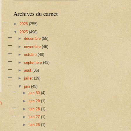
Archives du carnet
►
2026
(255)
▼
2025
(496)
►
décembre
(55)
►
novembre
(46)
►
octobre
(40)
►
septembre
(43)
►
août
(36)
►
juillet
(29)
▼
juin
(45)
►
juin 30
(4)
►
juin 29
(1)
n
►
juin 28
(1)
►
juin 27
(1)
►
juin 26
(1)