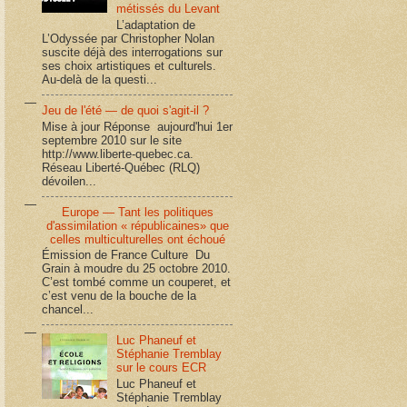
métissés du Levant
L’adaptation de
L’Odyssée par Christopher Nolan
suscite déjà des interrogations sur
ses choix artistiques et culturels.
Au-delà de la questi...
Jeu de l'été — de quoi s'agit-il ?
Mise à jour Réponse aujourd'hui 1er
septembre 2010 sur le site
http://www.liberte-quebec.ca.
Réseau Liberté-Québec (RLQ)
dévoilen...
Europe — Tant les politiques
d'assimilation « républicaines» que
celles multiculturelles ont échoué
Émission de France Culture Du
Grain à moudre du 25 octobre 2010.
C’est tombé comme un couperet, et
c’est venu de la bouche de la
chancel...
Luc Phaneuf et
Stéphanie Tremblay
sur le cours ECR
Luc Phaneuf et
Stéphanie Tremblay