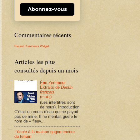
Abonnez-vous
Commentaires récents
Recent Comments Widget
Articles les plus
consultés depuis un mois
Éric Zemmour —
Extraits de
Destin
français
(m-à-j)
(Les intertitres sont
de nous). Introduction
C’était un cours d’eau qui ne payait
pas de mine. Il ne méritait guère le
nom de « fleuv...
L'école à la maison gagne encore
du terrain