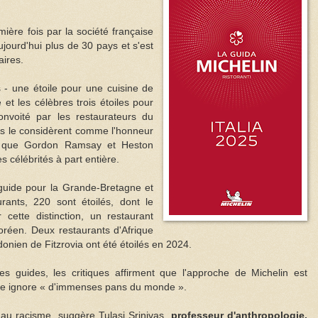
mière fois par la société française
ourd'hui plus de 30 pays et s'est
aires.
 - une étoile pour une cuisine de
 et les célèbres trois étoiles pour
onvoité par les restaurateurs du
rs le considèrent comme l'honneur
ls que Gordon Ramsay et Heston
 célébrités à part entière.
 guide pour la Grande-Bretagne et
urants, 220 sont étoilés, dont le
 cette distinction, un restaurant
coréen. Deux restaurants d'Afrique
donien de Fitzrovia ont été étoilés en 2024.
es guides, les critiques affirment que l'approche de Michelin est
elle ignore « d'immenses pans du monde ».
au racisme, suggère Tulasi Srinivas,
professeur d'anthropologie,