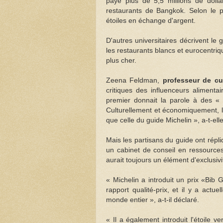
payé plus de 5,5 millions de dolla
restaurants de Bangkok. Selon le 
étoiles en échange d'argent.
D'autres universitaires décrivent le
les restaurants blancs et eurocentriqu
plus cher.
Zeena Feldman,
professeur de cu
critiques des influenceurs aliment
premier donnait la parole à des « 
Culturellement et économiquement, l
que celle du guide Michelin », a-t-el
Mais les partisans du guide ont répl
un cabinet de conseil en ressources
aurait toujours un élément d'exclusiv
« Michelin a introduit un prix «Bi
rapport qualité-prix, et il y a ac
monde entier », a-t-il déclaré.
« Il a également introduit l'étoile 