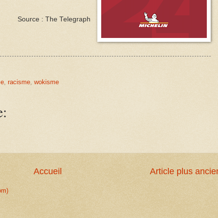
Source : The Telegraph
ce
,
racisme
,
wokisme
e:
Accueil
Article plus ancie
om)