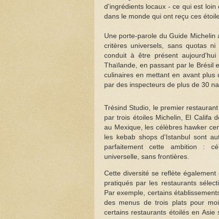
d'ingrédients locaux - ce qui est loin 
dans le monde qui ont reçu ces étoiles
Une porte-parole du Guide Michelin a
critères universels, sans quotas ni
conduit à être présent aujourd'hu
Thaïlande, en passant par le Brésil e
culinaires en mettant en avant plus 
par des inspecteurs de plus de 30 nat
Trésind Studio, le premier restaura
par trois étoiles Michelin, El Califa
au Mexique, les célèbres hawker ce
les kebab shops d'Istanbul sont aut
parfaitement cette ambition : célé
universelle, sans frontières.
Cette diversité se reflète également 
pratiqués par les restaurants sélect
Par exemple, certains établissement
des menus de trois plats pour mo
certains restaurants étoilés en Asie