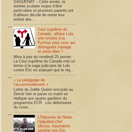
SAGUENAY – Cette année, la
rentrée scolaire risque d’être
particulière et plusieurs parents ont
d’ailleurs décidé de retirer leur
enfant des...
Cour suprême du
Canada : affaire Lola,
une victoire à la
Pyrrhus pour ceux qui
distinguent mariage
et union libre ?
Mise à jour du vendredi 25 janvier
La Cour suprême du Canada met un
terme à la saga judiciaire de Lola
contre Éric en statuant que le rég...
« La pédagogie de
l’accommodement »
Lettre de Joëlle Quérin envoyée au
Devoir hier et parue ce matin en
réplique aux quatre gardiens du
programme ECR . Les défenseurs
du cours ...
L'Odyssée de Nolan :
l'adjudant-chef
Ulysse, traumatisé,
ramène ses GIs