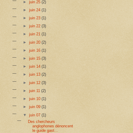
►
juin 25
(2)
►
juin 24
(1)
►
juin 23
(1)
►
juin 22
(3)
►
juin 21
(1)
►
juin 20
(2)
►
juin 16
(1)
►
juin 15
(3)
►
juin 14
(1)
►
juin 13
(2)
►
juin 12
(3)
►
juin 11
(2)
►
juin 10
(1)
►
juin 09
(1)
▼
juin 07
(1)
Des chercheurs
anglophones dénoncent
le guide gast...