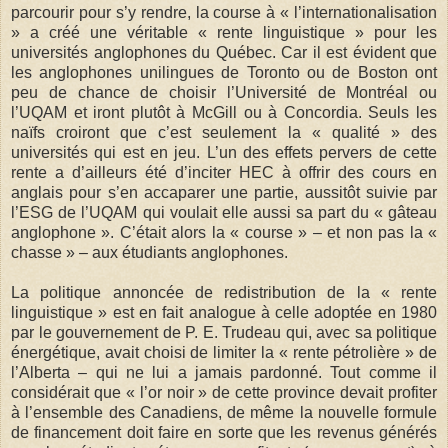
parcourir pour s’y rendre, la course à « l’internationalisation
» a créé une véritable « rente linguistique » pour les
universités anglophones du Québec. Car il est évident que
les anglophones unilingues de Toronto ou de Boston ont
peu de chance de choisir l’Université de Montréal ou
l’UQAM et iront plutôt à McGill ou à Concordia. Seuls les
naïfs croiront que c’est seulement la « qualité » des
universités qui est en jeu. L’un des effets pervers de cette
rente a d’ailleurs été d’inciter HEC à offrir des cours en
anglais pour s’en accaparer une partie, aussitôt suivie par
l’ESG de l’UQAM qui voulait elle aussi sa part du « gâteau
anglophone ». C’était alors la « course » – et non pas la «
chasse » – aux étudiants anglophones.
La politique annoncée de redistribution de la « rente
linguistique » est en fait analogue à celle adoptée en 1980
par le gouvernement de P. E. Trudeau qui, avec sa politique
énergétique, avait choisi de limiter la « rente pétrolière » de
l’Alberta – qui ne lui a jamais pardonné. Tout comme il
considérait que « l’or noir » de cette province devait profiter
à l’ensemble des Canadiens, de même la nouvelle formule
de financement doit faire en sorte que les revenus générés