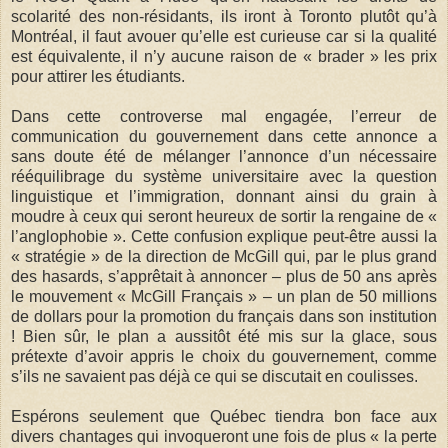
scolarité des non-résidants, ils iront à Toronto plutôt qu’à
Montréal, il faut avouer qu’elle est curieuse car si la qualité
est équivalente, il n’y aucune raison de « brader » les prix
pour attirer les étudiants.
Dans cette controverse mal engagée, l’erreur de
communication du gouvernement dans cette annonce a
sans doute été de mélanger l’annonce d’un nécessaire
rééquilibrage du système universitaire avec la question
linguistique et l’immigration, donnant ainsi du grain à
moudre à ceux qui seront heureux de sortir la rengaine de «
l’anglophobie ». Cette confusion explique peut-être aussi la
« stratégie » de la direction de McGill qui, par le plus grand
des hasards, s’apprêtait à annoncer – plus de 50 ans après
le mouvement « McGill Français » – un plan de 50 millions
de dollars pour la promotion du français dans son institution
! Bien sûr, le plan a aussitôt été mis sur la glace, sous
prétexte d’avoir appris le choix du gouvernement, comme
s’ils ne savaient pas déjà ce qui se discutait en coulisses.
Espérons seulement que Québec tiendra bon face aux
divers chantages qui invoqueront une fois de plus « la perte