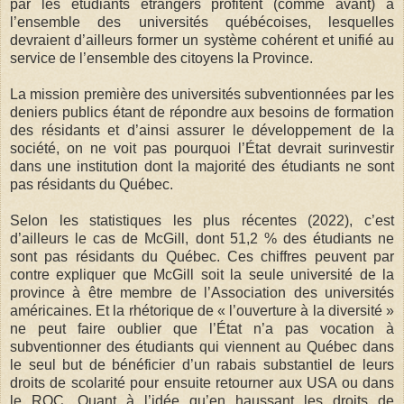
par les étudiants étrangers profitent (comme avant) à
l’ensemble des universités québécoises, lesquelles
devraient d’ailleurs former un système cohérent et unifié au
service de l’ensemble des citoyens la Province.
La mission première des universités subventionnées par les
deniers publics étant de répondre aux besoins de formation
des résidants et d’ainsi assurer le développement de la
société, on ne voit pas pourquoi l’État devrait surinvestir
dans une institution dont la majorité des étudiants ne sont
pas résidants du Québec.
Selon les statistiques les plus récentes (2022), c’est
d’ailleurs le cas de McGill, dont 51,2 % des étudiants ne
sont pas résidants du Québec. Ces chiffres peuvent par
contre expliquer que McGill soit la seule université de la
province à être membre de l’Association des universités
américaines. Et la rhétorique de « l’ouverture à la diversité »
ne peut faire oublier que l’État n’a pas vocation à
subventionner des étudiants qui viennent au Québec dans
le seul but de bénéficier d’un rabais substantiel de leurs
droits de scolarité pour ensuite retourner aux USA ou dans
le ROC. Quant à l’idée qu’en haussant les droits de