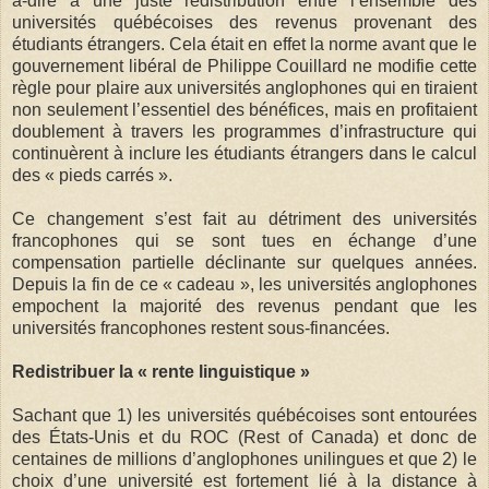
à-dire à une juste redistribution entre l’ensemble des
universités québécoises des revenus provenant des
étudiants étrangers. Cela était en effet la norme avant que le
gouvernement libéral de Philippe Couillard ne modifie cette
règle pour plaire aux universités anglophones qui en tiraient
non seulement l’essentiel des bénéfices, mais en profitaient
doublement à travers les programmes d’infrastructure qui
continuèrent à inclure les étudiants étrangers dans le calcul
des « pieds carrés ».
Ce changement s’est fait au détriment des universités
francophones qui se sont tues en échange d’une
compensation partielle déclinante sur quelques années.
Depuis la fin de ce « cadeau », les universités anglophones
empochent la majorité des revenus pendant que les
universités francophones restent sous-financées.
Redistribuer la « rente linguistique »
Sachant que 1) les universités québécoises sont entourées
des États-Unis et du ROC (Rest of Canada) et donc de
centaines de millions d’anglophones unilingues et que 2) le
choix d’une université est fortement lié à la distance à