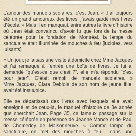
L’amour des manuels scolaires, c’est Jean. « J’ai toujours
été un grand amoureux des livres, j’avais gardé mes livres
d’école. » Mais il en manquait, entre autres le livre d’histoire
où Jean était convaincu d’avoir lu que lors de la messe
célébrée pour la fondation de Montréal, la lampe du
sanctuaire était illuminée de mouches à feu [lucioles, vers
luisants].
« Un jour, je faisais une visite à domicile chez Mme Jacques
et j’ai remarqué à l’entrée une boîte de livres. Je lui ai
demandé “qu’est-ce que c’est ?”, elle m’a répondu “c’est
pour jeter”. C’était rempli de manuels scolaires. »
Mme Jacques, Clara Deblois de son nom de jeune fille,
avait été institutrice.
Elle se départissait des livres avec lesquels elle avait
enseigné et de ceux-là, le manuel d’histoire de 3e année
que cherchait Jean. Page 35, ce fameux passage sur la
messe célébrée en présence de Jeanne Mance et de Paul
de Chomedey de Maisonneuve. « Comme lampe du
sanctuaire, on met des mouches à feu… dans une