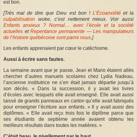
est bon.
[Très mal de dire que Dieu est bon !
L’Écoanxiété
et la
culpabilisation
woke, c’est nettement mieux. Voir aussi
Enfants anxieux ? Normal… avec l’école et la société
actuelles
et
Repentance permanente — Les manipulateurs
de l’histoire québécoise sont parmi nous
.]
Les enfants apprenaient par cœur le catéchisme.
Aussi à écrire sans fautes.
La semaine avant que je passe, Jean et Mario étaient allés
chercher d’autres manuels scolaires chez Lydia Nadeau,
l’ancienne institutrice ne s’en était jamais départie jusqu’à
son décès. « Dans la succession, il y avait les livres
d’écoles avec lesquels elle avait enseigné. Elle avait aussi
laissé de grands panneaux en carton qu’elle avait fabriqués
pour enseigner l’écriture aux enfants. » Il y avait aussi des
diplômes. « Elle avait reçu trois fois le diplôme parce que
ses étudiants de septième année avaient obtenu les
meilleurs résultats dans toutes les matières. »
C’était beau, le nivellement par le haut.