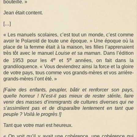
bouteille. »
Jean était content.
[…]
« Les manuels scolaires, c’est tout un monde, c’est comme
avoir le Polaroïd de toute une époque. » Une époque où la
place de la femme était à la maison, les filles l’apprenaient
très tôt avec le manuel
Louise et sa maman
. Dans l’édition
e
e
de 1953 pour les 4
et 5
années, on fait dans la
grandiloquence. « Vous deviendrez ainsi la force et la gloire
de votre pays, tous comme vos grands-mères et vos arrière-
grands-mères l’ont été. »
[Faire des enfants, peupler, bâtir et renforcer son pays,
quelle horreur ! N’est-il pas mieux de rester stérile, faire
venir des masses d’immigrants de cultures diverses qui ne
s’assimilent pas et de disparaître lentement en tant que
peuple ? Voilà le progrès !]
Tant que votre mari est heureux.
« On voit qu’il y avait une cohérence, une cohérence qui