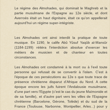
Le régime des Almohades, qui dominait le Maghreb et la
partie musulmane de l'Espagne au 12e siècle, et dont
Averroès était un haut dignitaire, était ce qu'on appellerait
aujourd'hui un régime super-intégriste.
Les Almohades ont ainsi interdit la pratique de toute
musique. En 1190, le calife Abû Yûsuf Yaqûb al-Mansûr
(1184-1199) réitéra l'interdiction absolue d'exercer les
métiers de musicien et de chanteur en toutes
circonstances.
Les Almohades ont condamné à la mort ou à l'exil toute
personne qui refusait de se convertir à l'islam. C'est à
l'époque de ces persécutions au 12e s que toute trace de
présence chrétienne disparut d'Afrique du Nord. A cette
époque encore les juifs fuirent l'Andalousie musulmane,
d'une part vers l'Egypte (c'est le cas du jeune Maïmonide et
de sa famille), et d'autre part vers les villes de l'Espagne
chrétienne (Barcelone, Gérone, Tolède) et du sud de la
France (Toulouse, Narbonne, Montpellier, Arles...) pour y