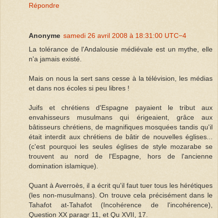
Répondre
Anonyme
samedi 26 avril 2008 à 18:31:00 UTC−4
La tolérance de l'Andalousie médiévale est un mythe, elle
n'a jamais existé.
Mais on nous la sert sans cesse à la télévision, les médias
et dans nos écoles si peu libres !
Juifs et chrétiens d'Espagne payaient le tribut aux
envahisseurs musulmans qui érigeaient, grâce aux
bâtisseurs chrétiens, de magnifiques mosquées tandis qu'il
était interdit aux chrétiens de bâtir de nouvelles églises...
(c'est pourquoi les seules églises de style mozarabe se
trouvent au nord de l'Espagne, hors de l'ancienne
domination islamique).
Quant à Averroès, il a écrit qu'il faut tuer tous les hérétiques
(les non-musulmans). On trouve cela précisément dans le
Tahafot at-Tahafot (Incohérence de l'incohérence),
Question XX paragr 11, et Qu XVII, 17.