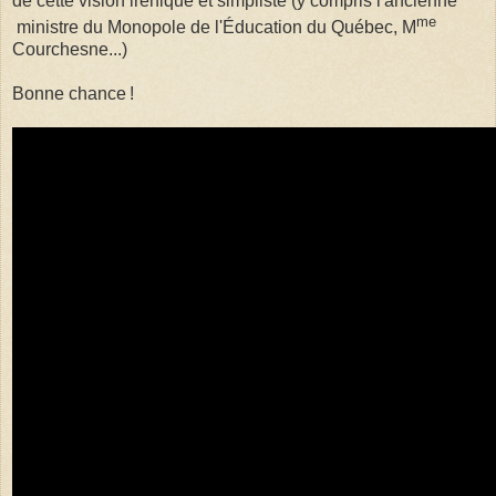
de cette vision irénique et simpliste (y compris l'ancienne
me
ministre du Monopole de l'Éducation du Québec, M
Courchesne...)
Bonne chance !