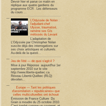
Devoir hier et parue ce matin en
réplique aux quatre gardiens du
programme ECR . Les défenseurs
du cours ...
L'Odyssée de Nolan :
l'adjudant-chef
Ulysse, traumatisé,
ramène ses GIs
métissés du Levant
L’adaptation de
L’Odyssée par Christopher Nolan
suscite déjà des interrogations sur
ses choix artistiques et culturels.
Au-delà de la questi...
Jeu de l'été — de quoi s'agit-il ?
Mise à jour Réponse aujourd'hui 1er
septembre 2010 sur le site
http://www.liberte-quebec.ca.
Réseau Liberté-Québec (RLQ)
dévoilen...
Europe — Tant les politiques
d'assimilation « républicaines» que
celles multiculturelles ont échoué
Émission de France Culture Du
Grain à moudre du 25 octobre 2010.
C’est tombé comme un couperet, et