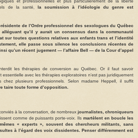
giques et professionnelles et plus particulièrement de la liberté
nels de la santé,
la soumission à l’idéologie du genre est
 présidente de l’Ordre professionnel des sexologues du Québec
 alléguant qu’il y aurait un consensus dans la communauté
t sur toutes questions relatives aux enfants trans et l’identité
stement, elle passe sous silence les conclusions récentes de
insi qu’un récent jugement — l’affaire Bell — de la Cour d’appel
interdit les thérapies de conversion au Québec. Or il faut savoir
nt essentielle avec les thérapies exploratoires n’est pas juridiquement
es chez plusieurs professionnels. Selon madame Heppell, il suffit
re taire toute forme d’opposition.
 conviés à la conversation, de nombreux
journalistes, chroniqueurs
ssent comme de puissants porte-voix. Ils
martèlent en boucle les
 mêmes « experts », souvent des chercheurs militants, sans
nsultes à l’égard des voix dissidentes. Penser différemment est