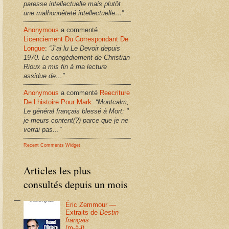
paresse intellectuelle mais plutôt
une malhonnêteté intellectuelle…”
Anonymous
a commenté
Licenciement Du Correspondant De
Longue
:
“J’ai lu Le Devoir depuis
1970. Le congédiement de Christian
Rioux a mis fin à ma lecture
assidue de…”
Anonymous
a commenté
Reecriture
De Lhistoire Pour Mark
:
“Montcalm,
Le général français blessé à Mort: "
je meurs content(?) parce que je ne
verrai pas…”
Recent Comments Widget
Articles les plus
consultés depuis un mois
Éric Zemmour —
Extraits de
Destin
français
(m-à-j)