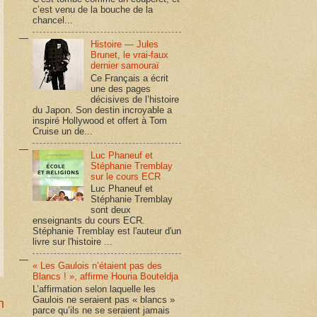
c’est venu de la bouche de la
chancel...
Histoire — Jules
Brunet, le vrai-faux
dernier samouraï
Ce Français a écrit
une des pages
décisives de l’histoire
du Japon. Son destin incroyable a
inspiré Hollywood et offert à Tom
Cruise un de...
Luc Phaneuf et
Stéphanie Tremblay
sur le cours ECR
Luc Phaneuf et
Stéphanie Tremblay
sont deux
enseignants du cours ECR.
Stéphanie Tremblay est l'auteur d'un
livre sur l'histoire ...
« Les Gaulois n’étaient pas des
Blancs ! », affirme Houria Bouteldja
L’affirmation selon laquelle les
Gaulois ne seraient pas « blancs »
n
parce qu’ils ne se seraient jamais