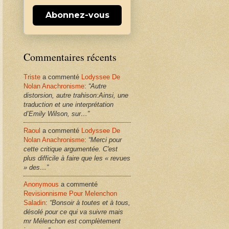
Abonnez-vous
Commentaires récents
Triste
a commenté
Lodyssee De
Nolan Anachronisme
:
“Autre
distorsion, autre trahison:Ainsi, une
traduction et une interprétation
d’Emily Wilson, sur…”
Raoul
a commenté
Lodyssee De
Nolan Anachronisme
:
“Merci pour
cette critique argumentée. C'est
plus difficile à faire que les « revues
» des…”
Anonymous
a commenté
Revisionnisme Pour Melenchon
Saladin
:
“Bonsoir à toutes et à tous,
désolé pour ce qui va suivre mais
mr Mélenchon est complètement