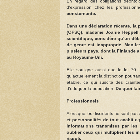
En regard des obligations déontolo
d’expression chez les profession
consternante.
Dans une déclaration récente, la
(OPSQ), madame Joanie Heppell,
scientifique, considère qu’un déba
de genre est inapproprié. Manife
plusieurs pays, dont la Finlande a
au Royaume-Uni.
Elle souligne aussi que la loi 70 
qu’actuellement la distinction pourta
établie, ce qui suscite des craint
d’éduquer la population.
De quoi fai
Professionnels
Alors que les dissidents ne sont pas
et personnalités de tout acabit
agi
informations transmises par les
oublier ceux qui multiplient les i
risqué.