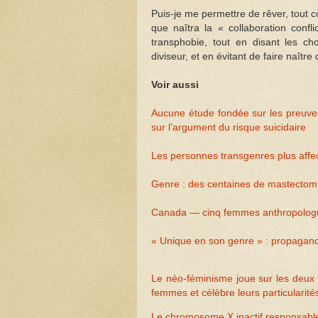
Puis-je me permettre de rêver, tout 
que naîtra la « collaboration confli
transphobie, tout en disant les c
diviseur, et en évitant de faire naît
Voir aussi
Aucune étude fondée sur les preuves
sur l’argument du risque suicidaire
Les personnes transgenres plus affec
Genre : des centaines de mastectom
Canada — cinq femmes anthropologue
« Unique en son genre » : propaga
Le néo-féminisme joue sur les deux t
femmes et célèbre leurs particularité
Le chromosome X inactif responsabl