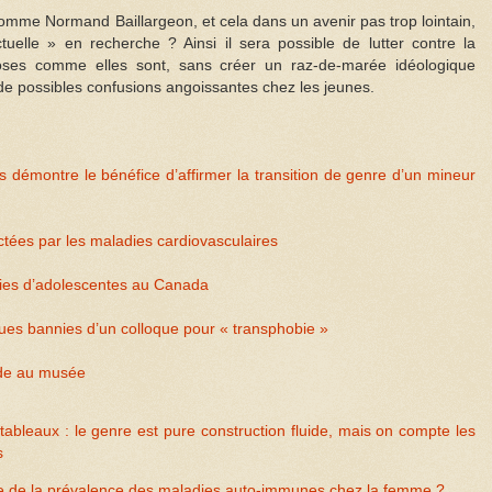
comme Normand Baillargeon, et cela dans un avenir pas trop lointain,
ctuelle » en recherche ? Ainsi il sera possible de lutter contre la
hoses comme elles sont, sans créer un raz-de-marée idéologique
re de possibles confusions angoissantes chez les jeunes.
 démontre le bénéfice d’affirmer la transition de genre d’un mineur
tées par les maladies cardiovasculaires
ies d’adolescentes au Canada
s bannies d’un colloque pour « transphobie »
nde au musée
ableaux : le genre est pure construction fluide, mais on compte les
s
e de la prévalence des maladies auto-immunes chez la femme ?