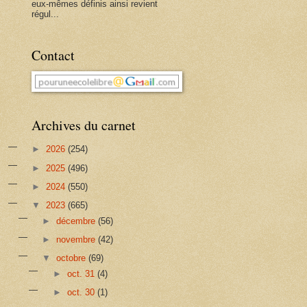
eux-mêmes définis ainsi revient
régul...
Contact
Archives du carnet
►
2026
(254)
►
2025
(496)
►
2024
(550)
▼
2023
(665)
►
décembre
(56)
►
novembre
(42)
▼
octobre
(69)
►
oct. 31
(4)
►
oct. 30
(1)