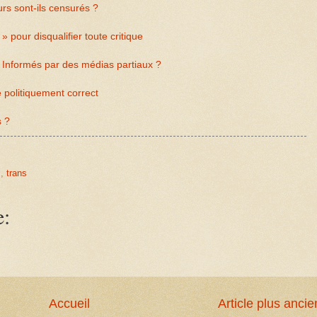
s sont-ils censurés ?
 pour disqualifier toute critique
Informés par des médias partiaux ?
 politiquement correct
s ?
c
,
trans
e:
Accueil
Article plus ancie