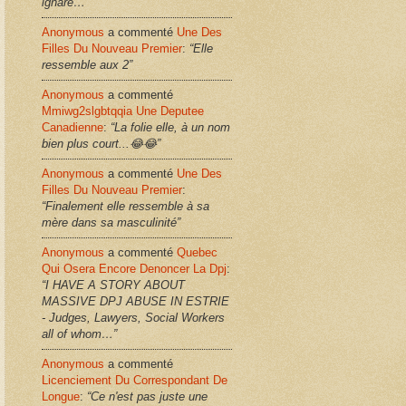
ignare…”
Anonymous
a commenté
Une Des
Filles Du Nouveau Premier
:
“Elle
ressemble aux 2”
Anonymous
a commenté
Mmiwg2slgbtqqia Une Deputee
Canadienne
:
“La folie elle, à un nom
bien plus court...😂😂”
Anonymous
a commenté
Une Des
Filles Du Nouveau Premier
:
“Finalement elle ressemble à sa
mère dans sa masculinité”
Anonymous
a commenté
Quebec
Qui Osera Encore Denoncer La Dpj
:
“I HAVE A STORY ABOUT
MASSIVE DPJ ABUSE IN ESTRIE
- Judges, Lawyers, Social Workers
all of whom…”
Anonymous
a commenté
Licenciement Du Correspondant De
Longue
:
“Ce n'est pas juste une