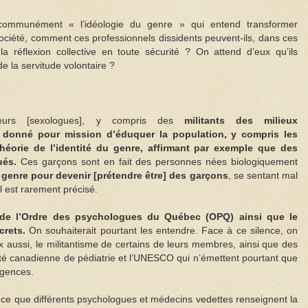
communément « l’idéologie du genre » qui entend transformer
 société, comment ces professionnels dissidents peuvent-ils, dans ces
 la réflexion collective en toute sécurité ? On attend d’eux qu’ils
e la servitude volontaire ?
ieurs [sexologues], y compris des
militants des milieux
 donné pour mission d’éduquer la population, y compris les
théorie de l’identité du genre, affirmant par exemple que des
ués.
Ces garçons sont en fait des personnes nées biologiquement
e genre pour devenir [prétendre être] des garçons
, se sentant mal
il est rarement précisé.
 de l’Ordre des psychologues du Québec (OPQ) ainsi que le
crets.
On souhaiterait pourtant les entendre. Face à ce silence, on
x aussi, le militantisme de certains de leurs membres, ainsi que des
été canadienne de pédiatrie et l’UNESCO qui n’émettent pourtant que
igences.
à ce que différents psychologues et médecins vedettes renseignent la