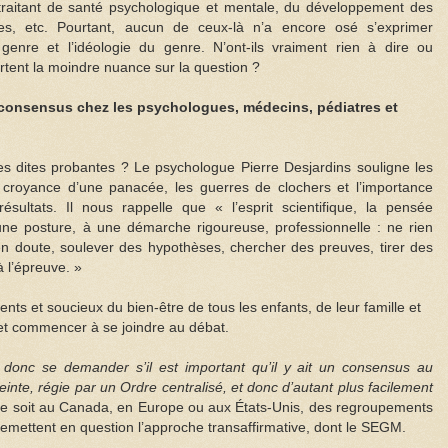
traitant de santé psychologique et mentale, du développement des
es, etc. Pourtant, aucun de ceux-là n’a encore osé s’exprimer
enre et l’idéologie du genre. N’ont-ils vraiment rien à dire ou
ortent la moindre nuance sur la question ?
 consensus chez les psychologues, médecins, pédiatres et
ues dites probantes ? Le psychologue Pierre Desjardins souligne les
 croyance d’une panacée, les guerres de clochers et l’importance
résultats. Il nous rappelle que « l’esprit scientifique, la pensée
 une posture, à une démarche rigoureuse, professionnelle : ne rien
 en doute, soulever des hypothèses, chercher des preuves, tirer des
 l’épreuve. »
ents et soucieux du bien-être de tous les enfants, de leur famille et
r et commencer à se joindre au débat.
 donc se demander s’il est important qu’il y ait un consensus au
te, régie par un Ordre centralisé, et donc d’autant plus facilement
e ce soit au Canada, en Europe ou aux États-Unis, des regroupements
remettent en question l’approche transaffirmative, dont le SEGM.