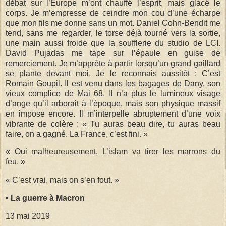
débat sur l’Europe m’ont chauffé l’esprit, mais glacé le
corps. Je m’empresse de ceindre mon cou d’une écharpe
que mon fils me donne sans un mot. Daniel Cohn-Bendit me
tend, sans me regarder, le torse déjà tourné vers la sortie,
une main aussi froide que la soufflerie du studio de LCI.
David Pujadas me tape sur l’épaule en guise de
remerciement. Je m’apprête à partir lorsqu’un grand gaillard
se plante devant moi. Je le reconnais aussitôt : C’est
Romain Goupil. Il est venu dans les bagages de Dany, son
vieux complice de Mai 68. Il n’a plus le lumineux visage
d’ange qu’il arborait à l’époque, mais son physique massif
en impose encore. Il m’interpelle abruptement d’une voix
vibrante de colère : « Tu auras beau dire, tu auras beau
faire, on a gagné. La France, c’est fini. »
« Oui malheureusement. L’islam va tirer les marrons du
feu. »
« C’est vrai, mais on s’en fout. »
• La guerre à Macron
13 mai 2019