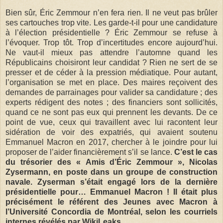
Bien sûr, Éric Zemmour n’en fera rien. Il ne veut pas brûler
ses cartouches trop vite. Les garde-t-il pour une candi­dature
à l’élection présidentielle ? Éric Zemmour se refuse à
l’évoquer. Trop tôt. Trop d’incertitudes encore aujourd’hui.
Ne vaut-il mieux pas attendre l’automne quand les
Républicains choisiront leur candidat ? Rien ne sert de se
presser et de céder à la pression médiatique. Pour autant,
l’organisation se met en place. Des maires ­reçoivent des
demandes de parrainages pour valider sa candidature ; des
experts rédigent des notes ; des financiers sont sollicités,
quand ce ne sont pas eux qui prennent les ­devants. De ce
point de vue, ceux qui travaillent avec lui ­racontent leur
sidération de voir des expatriés, qui avaient soutenu
Emmanuel Macron en 2017, chercher à le joindre pour lui
proposer de l’aider financièrement s’il se lance.
C’est le cas
du trésorier des « Amis d’Éric Zemmour », Nicolas
Zysermann, en poste dans un groupe de construction
navale. Zyserman s’était engagé lors de la dernière
présidentielle pour… Emmanuel Macron ! Il était plus
précisément le référent des Jeunes avec Macron à
l’Université Concordia de Montréal, selon les courriels
internes révélés par WikiLeaks.