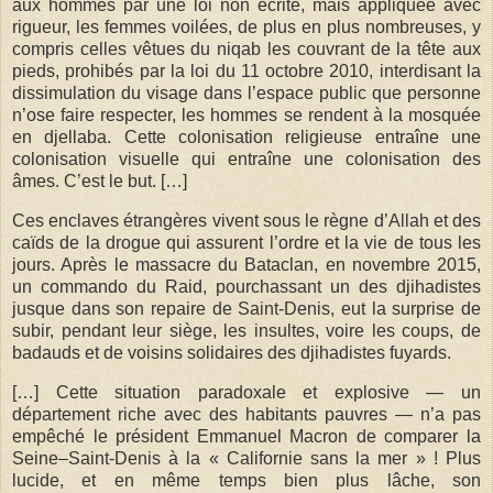
aux hommes par une loi non écrite, mais appliquée avec
rigueur, les femmes voilées, de plus en plus nombreuses, y
compris celles vêtues du niqab les couvrant de la tête aux
pieds, prohibés par la loi du 11 octobre 2010, interdisant la
dissimulation du visage dans l’espace public que personne
n’ose faire respecter, les hommes se rendent à la mosquée
en djellaba. Cette colonisation religieuse entraîne une
colonisation visuelle qui entraîne une colonisation des
âmes. C’est le but. […]
Ces enclaves étrangères vivent sous le règne d’Allah et des
caïds de la drogue qui assurent l’ordre et la vie de tous les
jours. Après le massacre du Bataclan, en novembre 2015,
un commando du Raid, pourchassant un des djihadistes
jusque dans son repaire de Saint-Denis, eut la surprise de
subir, pendant leur siège, les insultes, voire les coups, de
badauds et de voisins solidaires des djihadistes fuyards.
[…] Cette situation paradoxale et explosive — un
département riche avec des habitants pauvres — n’a pas
empêché le président Emmanuel Macron de comparer la
Seine–Saint-Denis à la « Californie sans la mer » ! Plus
lucide, et en même temps bien plus lâche, son