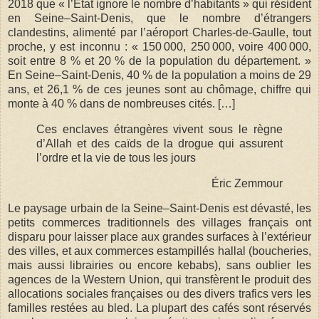
2018 que « l’État ignore le nombre d’habitants » qui résident
en Seine–Saint-Denis, que le nombre d’étrangers
clandestins, alimenté par l’aéroport Charles-de-Gaulle, tout
proche, y est inconnu : « 150 000, 250 000, voire 400 000,
soit entre 8 % et 20 % de la population du département. »
En Seine–Saint-Denis, 40 % de la population a moins de 29
ans, et 26,1 % de ces jeunes sont au chômage, chiffre qui
monte à 40 % dans de nombreuses cités. […]
Ces enclaves étrangères vivent sous le règne
d’Allah et des caïds de la drogue qui assurent
l’ordre et la vie de tous les jours
Éric Zemmour
Le paysage urbain de la Seine–Saint-Denis est dévasté, les
petits commerces traditionnels des villages français ont
disparu pour laisser place aux grandes surfaces à l’extérieur
des villes, et aux commerces estampillés hallal (boucheries,
mais aussi librairies ou encore kebabs), sans oublier les
agences de la Western Union, qui transfèrent le produit des
allocations sociales françaises ou des divers trafics vers les
familles restées au bled. La plupart des cafés sont réservés