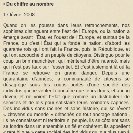
• Du chiffre au nombre
17 février 2008
Quand on les pousse dans leurs retranchements, nos
sophistes distinguent entre l’est de l’Europe, ou la nation a
émergé avant l’État, et l’ouest de l’Europe, et surtout de la
France, ou c’est l’État qui a fondé la nation, d’abord les
quarante rois qui ont fait la France, puis la République, et
qui ont accouché d’un peuple de citoyens. Distinguo pour le
coup un brin manichéen, qui mériterait d’être nuancé, mais
qui n’est pas faux sur l’essentiel. Et c’est justement là où la
France se retrouve en grand danger. Depuis une
quarantaine d’années, la communauté de citoyens se
désagrège sous les coups portés d’une société des
individus qui ne veulent connaître que leurs droits, et aucun
devoir, et ne voient l’État que comme un distributeur de
services et de lois pour satisfaire leurs moindres caprices.
Des individus sans racines et sans histoire, qui se rêvent
« citoyens du monde » détachés de tout ancrage national.
Ils ne connaissent ni territoire ni peuple. Ils se côtoient sans
se fondre dans un ensemble unifié et cohérent. Ils appellent
« république » cette société des individus qui n’a plus rien à