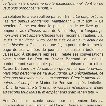
ce “polémiste d’extrême droite multicondamné” dont on ne
veut plus prononcer le nom. »
La solution lui a été soufflée par son fils :
« Le diagnostic, tu
l’as fait depuis longtemps. Maintenant, il faut agir. »
La
première étape est donc la publication de ce livre qui ­
emprunte aux
Choses vues
de Victor Hugo.
« Longtemps
mon livre s’est appelé
Choses tues, reconnaît l’auteur.
J’ai
voulu imiter Victor Hugo, car je suis devenu un acteur de
cette histoire. »
C’est aussi une façon pour lui de tourner la
page de ses années de journalisme, quitte à brûler ses
vaisseaux. À plusieurs reprises, il relate ses conversations
avec Marine Le Pen ou Xavier ­Bertrand, qui ne lui
pardonneront sans doute pas cette trahison du « off ».
Xavier Bertrand :
« Je sais bien que je n’ai pas le ­niveau.
Mais plus personne ne l’a aujourd’hui. La présidentielle, ce
n’est pas un examen, c’est un concours. C’est le niveau des
autres qui compte. »
­Marine Le Pen sur la prési­dentielle :
« Éric, tu vas faire 3 % et tu ne vas pas ­m’empêcher d’être
au second tour. Mais tu m’empêcheras d’arriver en tête. »
Éric Zemmour raconte aussi pour la première fois sa
conversation avec Emmanuel Macron. Après son agression