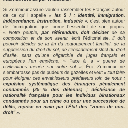
Si Zemmour assure vouloir rassembler les Français autour
de ce qu’il appelle
«
les 5 I : identité, immigration,
indépendance, instruction, industrie
»,
c’est bien autour
de l’immigration que tourne l’essentiel de son propos.
« Notre peuple,
par référendum, doit décider
de sa
composition et de son avenir,
écrit l’éditorialiste.
Il doit
pouvoir décider de la fin du regroupement familial, de la
suppression du droit du sol, de l’encadrement strict du droit
d’asile, sans qu’une oligarchie de juges français et
européens l’en empêche. »
Face à la
« guerre de
civilisations menée sur notre sol »,
Éric Zemmour ne
s’embarrasse pas de pudeurs de gazelles et veut
« tout faire
pour éloigner ces envahisseurs prédateurs loin de nous :
expulsion systématique des étrangers pénalement
condamnés (25 % des détenus) ; déchéance de
nationalité française pour les individus binationaux
condamnés pour un crime ou pour une succession de
délits, reprise en main par l’État des “zones de non-
droit”
».