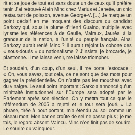
rit et se joue de tout est sans doute un de ceux qu’il préfère
tenir. J’ai retrouvé Alain Minc chez Marius et Janette, un chic
restaurant de poisson, avenue George-V. […] Je marque un
point décisif en me moquant des discours du candidat
Sarkozy qui, sous la plume d’Henri Guaino, multiplie avec
lyrisme les références à de Gaulle, Malraux, Jaurès, à la
grandeur de la nation, à l’unité du peuple français. Ainsi
Sarkozy aurait renié Minc ? Il aurait rejoint la cohorte des
« sous-doués » du nationalisme ? J’insiste, je brocarde, je
plastronne. Il me laisse venir, me laisse triompher.
Et soudain, d’un coup, d’un seul, il me porte l’estocade :
« Oh, vous savez, tout cela, ce ne sont que des mots pour
gagner la présidentielle. On n’attire pas les mouches avec
du vinaigre. Le seul point important : Sarko a annoncé qu’un
minitraité institutionnel sur l’Europe sera adopté par le
Parlement après son élection. On y mettra tout ce que le
référendum de 2005 a rejeté et le tour sera joué. » La
phrase, tirée à bout portant, m’a étendu au sol comme un
oiseau mort. Mon bar en croûte de sel ne passe plus ; je me
tais, le regard absent. Vaincu. Minc n’en finit pas de sourire.
Le sourire du vainqueur.