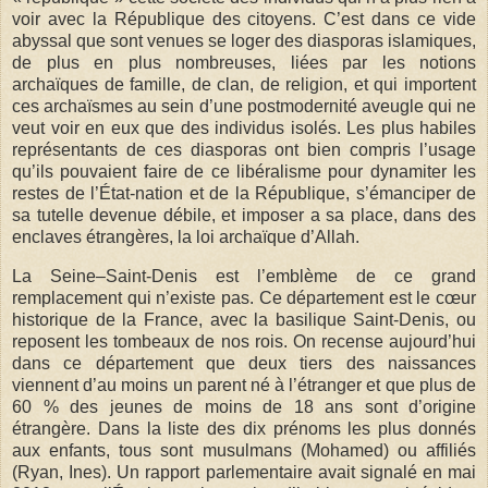
voir avec la République des citoyens. C’est dans ce vide
abyssal que sont venues se loger des diasporas islamiques,
de plus en plus nombreuses, liées par les notions
archaïques de famille, de clan, de religion, et qui importent
ces archaïsmes au sein d’une postmodernité aveugle qui ne
veut voir en eux que des individus isolés. Les plus habiles
représentants de ces diasporas ont bien compris l’usage
qu’ils pouvaient faire de ce libéralisme pour dynamiter les
restes de l’État-nation et de la République, s’émanciper de
sa tutelle devenue débile, et imposer a sa place, dans des
enclaves étrangères, la loi archaïque d’Allah.
La Seine–Saint-Denis est l’emblème de ce grand
remplacement qui n’existe pas. Ce département est le cœur
historique de la France, avec la basilique Saint-Denis, ou
reposent les tombeaux de nos rois. On recense aujourd’hui
dans ce département que deux tiers des naissances
viennent d’au moins un parent né à l’étranger et que plus de
60 % des jeunes de moins de 18 ans sont d’origine
étrangère. Dans la liste des dix prénoms les plus donnés
aux enfants, tous sont musulmans (Mohamed) ou affiliés
(Ryan, Ines). Un rapport parlementaire avait signalé en mai