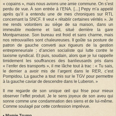
« copains », mais nous avions une amie commune. On s’est
perdu de vue. À son entrée à l’ENA. […] Pepy m’a appelé
après qu’il a entendu une de mes chroniques sur RTL
concernant la SNCF. Il veut « rétablir certaines vérités ». Je
me rends volontiers au siège de sa maison, dans un
immeuble moderne et laid, situé derrière la gare
Montparnasse. Son bureau est froid et sans charme, mais
nos retrouvailles sont chaleureuses. Il goûte sa posture de
patron de gauche converti aux rigueurs de la gestion
entrepreneuriale ; d’ancien socialiste qui lutte contre le
laxisme syndical. Et puis, soudain, alors que je lui rappelle
timidement les souffrances des banlieusards pris dans
« l’enfer des transports », il me lâche tout à trac : « Tu sais,
le dernier a avoir mis de l’argent dans le RER, c’est
Pompidou. La gauche a tout mis sur le TGV pour permettre
à la gauche caviar de descendre dans le Luberon. »
Il me regarde de son unique œil qui frise pour mieux
observer l’effet produit. Je le sens joyeux de son aveu qui
sonne comme une condamnation des siens et de lui-même.
Comme soulagé par cette confession imprévue.
• Mamie Trump