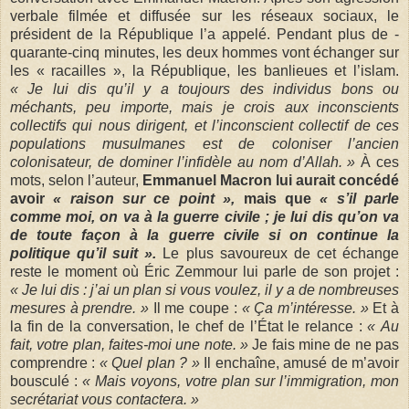
verbale filmée et diffusée sur les réseaux sociaux, le
président de la République l’a appelé. Pendant plus de ­
quarante-cinq minutes, les deux hommes vont échanger sur
les « racailles », la République, les banlieues et l’islam.
« Je lui dis qu’il y a toujours des individus bons ou
méchants, peu ­importe, mais je crois aux inconscients
collectifs qui nous ­dirigent, et l’inconscient collectif de ces
populations musulmanes est de coloniser l’ancien
colonisateur, de dominer ­l’infidèle au nom d’Allah. »
À ces
mots, selon l’auteur,
­Emmanuel Macron lui aurait concédé
avoir
« raison sur ce point »,
mais que
« s’il parle
comme moi, on va à la guerre ­civile ; je lui dis qu’on va
de toute façon à la guerre civile si on continue la
politique qu’il suit ».
Le plus savoureux de cet échange
reste le moment où Éric Zemmour lui parle de son projet :
« Je lui dis : j’ai un plan si vous voulez, il y a de nombreuses
mesures à prendre. »
Il me coupe :
« Ça m’intéresse. »
Et à
la fin de la conversation, le chef de l’État le relance :
« Au
fait, votre plan, faites-moi une note. »
Je fais mine de ne pas
comprendre :
« Quel plan ? »
Il enchaîne, amusé de m’avoir
bousculé :
« Mais voyons, votre plan sur l’immigration, mon
secrétariat vous contactera. »