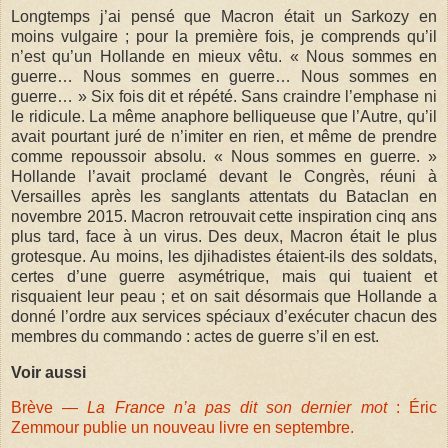
Longtemps j’ai pensé que Macron était un Sarkozy en
moins vulgaire ; pour la première fois, je comprends qu’il
n’est qu’un Hollande en mieux vêtu. « Nous sommes en
guerre… Nous sommes en guerre… Nous sommes en
guerre… » Six fois dit et répété. Sans craindre l’emphase ni
le ridicule. La même anaphore belliqueuse que l’Autre, qu’il
avait pourtant juré de n’imiter en rien, et même de prendre
comme repoussoir absolu. « Nous sommes en guerre. »
Hollande l’avait proclamé devant le Congrès, réuni à
Versailles après les sanglants attentats du Bataclan en
novembre 2015. Macron retrouvait cette inspiration cinq ans
plus tard, face à un virus. Des deux, Macron était le plus
grotesque. Au moins, les djihadistes étaient-ils des soldats,
certes d’une guerre asymétrique, mais qui tuaient et
risquaient leur peau ; et on sait désormais que Hollande a
donné l’ordre aux services spéciaux d’exécuter chacun des
membres du commando : actes de guerre s’il en est.
Voir aussi
Brève —
La France n’a pas dit son dernier mot
: Éric
Zemmour publie un nouveau livre en septembre.