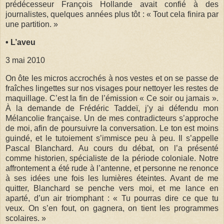
prédécesseur François Hollande avait confié à des
journalistes, quelques années plus tôt : « Tout cela finira par
une partition. »
• L’aveu
3 mai 2010
On ôte les micros accrochés à nos vestes et on se passe de
fraîches lingettes sur nos visages pour nettoyer les restes de
maquillage. C’est la fin de l’émission « Ce soir ou jamais ».
À la demande de Frédéric Taddeï, j’y ai défendu mon
Mélancolie française. Un de mes contradicteurs s’approche
de moi, afin de poursuivre la conversation. Le ton est moins
guindé, et le tutoiement s’immisce peu à peu. Il s’appelle
Pascal Blanchard. Au cours du débat, on l’a présenté
comme historien, spécialiste de la période coloniale. Notre
affrontement a été rude à l’antenne, et personne ne renonce
à ses idées une fois les lumières éteintes. Avant de me
quitter, Blanchard se penche vers moi, et me lance en
aparté, d’un air triomphant : « Tu pourras dire ce que tu
veux. On s’en fout, on gagnera, on tient les programmes
scolaires. »