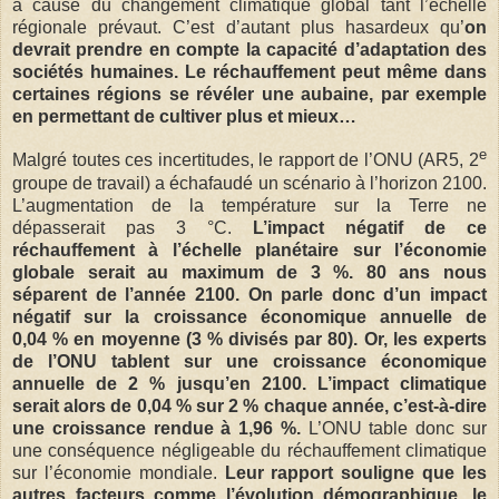
à cause du changement climatique global tant l’échelle
régionale prévaut. C’est d’autant plus hasardeux qu’
on
devrait prendre en compte la capacité d’adaptation des
sociétés humaines. Le réchauffement peut même dans
certaines régions se révéler une aubaine, par exemple
en permettant de cultiver plus et mieux…
e
Malgré toutes ces incertitudes, le rapport de l’ONU (AR5, 2
groupe de travail) a échafaudé un scénario à l’horizon 2100.
L’augmentation de la température sur la Terre ne
dépasserait pas 3 °C.
L’impact négatif de ce
réchauffement à l’échelle planétaire sur l’économie
globale serait au maximum de 3 %. 80 ans nous
séparent de l’année 2100. On parle donc d’un impact
négatif sur la croissance économique annuelle de
0,04 % en moyenne (3 % divisés par 80). Or, les experts
de l’ONU tablent sur une croissance économique
annuelle de 2 % jusqu’en 2100. L’impact climatique
serait alors de 0,04 % sur 2 % chaque année, c’est-à-dire
une croissance rendue à 1,96 %.
L’ONU table donc sur
une conséquence négligeable du réchauffement climatique
sur l’économie mondiale.
Leur rapport souligne que les
autres facteurs comme l’évolution démographique, le