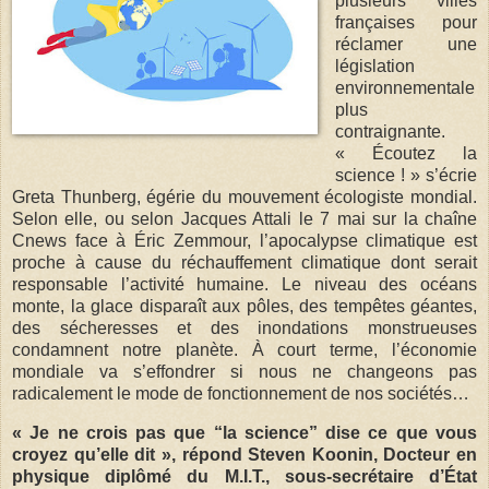
plusieurs villes
françaises pour
réclamer une
législation
environnementale
plus
contraignante.
« Écoutez la
science ! » s’écrie
Greta Thunberg, égérie du mouvement écologiste mondial.
Selon elle, ou selon Jacques Attali le 7 mai sur la chaîne
Cnews face à Éric Zemmour, l’apocalypse climatique est
proche à cause du réchauffement climatique dont serait
responsable l’activité humaine. Le niveau des océans
monte, la glace disparaît aux pôles, des tempêtes géantes,
des sécheresses et des inondations monstrueuses
condamnent notre planète. À court terme, l’économie
mondiale va s’effondrer si nous ne changeons pas
radicalement le mode de fonctionnement de nos sociétés…
« Je ne crois pas que “la science” dise ce que vous
croyez qu’elle dit », répond Steven Koonin, Docteur en
physique diplômé du M.I.T., sous-secrétaire d’État