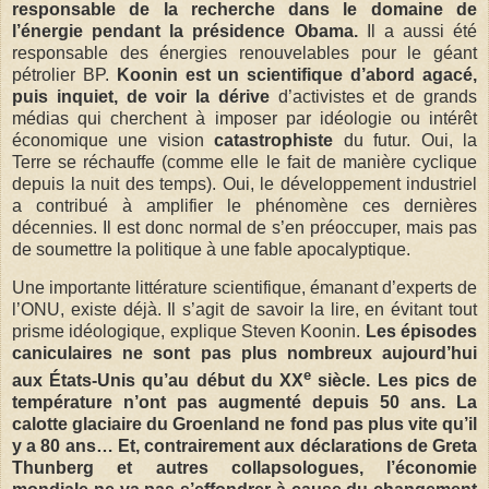
responsable de la recherche dans le domaine de
l’énergie pendant la présidence Obama.
Il a aussi été
responsable des énergies renouvelables pour le géant
pétrolier BP.
Koonin est un scientifique d’abord agacé,
puis inquiet, de voir la dérive
d’activistes et de grands
médias qui cherchent à imposer par idéologie ou intérêt
économique une vision
catastrophiste
du futur. Oui, la
Terre se réchauffe (comme elle le fait de manière cyclique
depuis la nuit des temps). Oui, le développement industriel
a contribué à amplifier le phénomène ces dernières
décennies. Il est donc normal de s’en préoccuper, mais pas
de soumettre la politique à une fable apocalyptique.
Une importante littérature scientifique, émanant d’experts de
l’ONU, existe déjà. Il s’agit de savoir la lire, en évitant tout
prisme idéologique, explique Steven Koonin.
Les épisodes
caniculaires ne sont pas plus nombreux aujourd’hui
e
aux États-Unis qu’au début du XX
siècle. Les pics de
température n’ont pas augmenté depuis 50 ans. La
calotte glaciaire du Groenland ne fond pas plus vite qu’il
y a 80 ans… Et, contrairement aux déclarations de Greta
Thunberg et autres collapsologues, l’économie