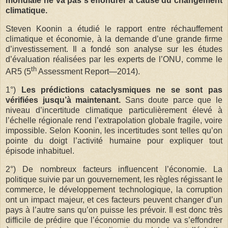
mondiale ne va pas s’effondrer à cause du changement
climatique.
Steven Koonin a étudié le rapport entre réchauffement
climatique et économie, à la demande d’une grande firme
d’investissement. Il a fondé son analyse sur les études
d’évaluation réalisées par les experts de l’ONU, comme le
th
AR5 (5
Assessment Report—2014).
1°)
Les prédictions cataclysmiques ne se sont pas
vérifiées jusqu’à maintenant.
Sans doute parce que le
niveau d’incertitude climatique particulièrement élevé à
l’échelle régionale rend l’extrapolation globale fragile, voire
impossible. Selon Koonin, les incertitudes sont telles qu’on
pointe du doigt l’activité humaine pour expliquer tout
épisode inhabituel.
2°) De nombreux facteurs influencent l’économie. La
politique suivie par un gouvernement, les règles régissant le
commerce, le développement technologique, la corruption
ont un impact majeur, et ces facteurs peuvent changer d’un
pays à l’autre sans qu’on puisse les prévoir. Il est donc très
difficile de prédire que l’économie du monde va s’effondrer