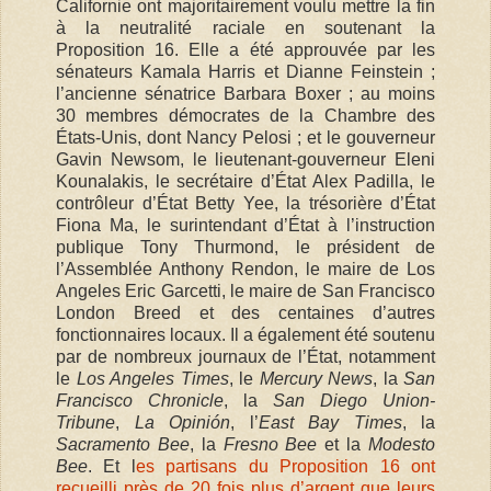
Californie ont majoritairement voulu mettre la fin
à la neutralité raciale en soutenant la
Proposition 16. Elle a été approuvée par les
sénateurs Kamala Harris et Dianne Feinstein ;
l’ancienne sénatrice Barbara Boxer ; au moins
30 membres démocrates de la Chambre des
États-Unis, dont Nancy Pelosi ; et le gouverneur
Gavin Newsom, le lieutenant-gouverneur Eleni
Kounalakis, le secrétaire d’État Alex Padilla, le
contrôleur d’État Betty Yee, la trésorière d’État
Fiona Ma, le surintendant d’État à l’instruction
publique Tony Thurmond, le président de
l’Assemblée Anthony Rendon, le maire de Los
Angeles Eric Garcetti, le maire de San Francisco
London Breed et des centaines d’autres
fonctionnaires locaux. Il a également été soutenu
par de nombreux journaux de l’État, notamment
le
Los Angeles Times
, le
Mercury News
, la
San
Francisco Chronicle
, la
San Diego Union-
Tribune
,
La Opinión
, l’
East Bay Times
, la
Sacramento Bee
, la
Fresno Bee
et la
Modesto
Bee
. Et l
es partisans du Proposition 16 ont
recueilli près de 20 fois plus d’argent que leurs