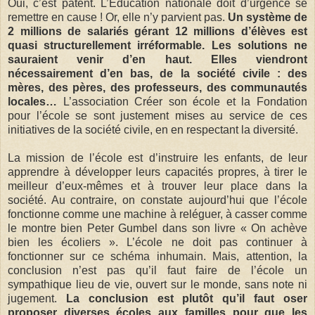
Oui, c’est patent. L’Éducation nationale doit d’urgence se
remettre en cause ! Or, elle n’y parvient pas.
Un système de
2 millions de salariés gérant 12 millions d’élèves est
quasi structurellement irréformable. Les solutions ne
sauraient venir d’en haut. Elles viendront
nécessairement d’en bas, de la société civile : des
mères, des pères, des professeurs, des communautés
locales…
L’association Créer son école et la Fondation
pour l’école se sont justement mises au service de ces
initiatives de la société civile, en en respectant la diversité.
La mission de l’école est d’instruire les enfants, de leur
apprendre à développer leurs capacités propres, à tirer le
meilleur d’eux-mêmes et à trouver leur place dans la
société. Au contraire, on constate aujourd’hui que l’école
fonctionne comme une machine à reléguer, à casser comme
le montre bien Peter Gumbel dans son livre « On achève
bien les écoliers ». L’école ne doit pas continuer à
fonctionner sur ce schéma inhumain. Mais, attention, la
conclusion n’est pas qu’il faut faire de l’école un
sympathique lieu de vie, ouvert sur le monde, sans note ni
jugement.
La conclusion est plutôt qu’il faut oser
proposer diverses écoles aux familles pour que les