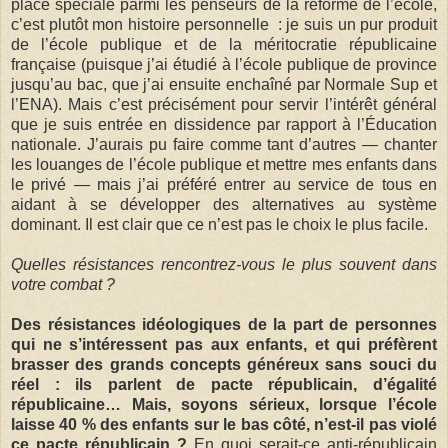
place spéciale parmi les penseurs de la réforme de l’école,
c’est plutôt mon histoire personnelle : je suis un pur produit
de l’école publique et de la méritocratie républicaine
française (puisque j’ai étudié à l’école publique de province
jusqu’au bac, que j’ai ensuite enchaîné par Normale Sup et
l’ENA). Mais c’est précisément pour servir l’intérêt général
que je suis entrée en dissidence par rapport à l’Éducation
nationale. J’aurais pu faire comme tant d’autres — chanter
les louanges de l’école publique et mettre mes enfants dans
le privé — mais j’ai préféré entrer au service de tous en
aidant à se développer des alternatives au système
dominant. Il est clair que ce n’est pas le choix le plus facile.
Quelles résistances rencontrez-vous le plus souvent dans
votre combat ?
Des résistances idéologiques de la part de personnes
qui ne s’intéressent pas aux enfants, et qui préfèrent
brasser des grands concepts généreux sans souci du
réel : ils parlent de pacte républicain, d’égalité
républicaine… Mais, soyons sérieux, lorsque l’école
laisse 40 % des enfants sur le bas côté, n’est-il pas violé
ce pacte républicain ?
En quoi serait-ce anti-républicain