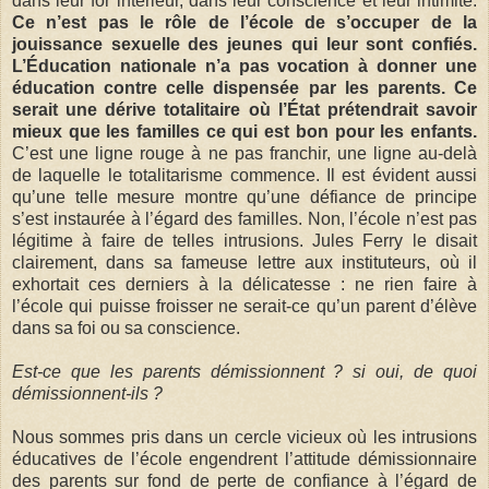
dans leur for intérieur, dans leur conscience et leur intimité.
Ce n’est pas le rôle de l’école de s’occuper de la
jouissance sexuelle des jeunes qui leur sont confiés.
L’Éducation nationale n’a pas vocation à donner une
éducation contre celle dispensée par les parents. Ce
serait une dérive totalitaire où l’État prétendrait savoir
mieux que les familles ce qui est bon pour les enfants.
C’est une ligne rouge à ne pas franchir, une ligne au-delà
de laquelle le totalitarisme commence. Il est évident aussi
qu’une telle mesure montre qu’une défiance de principe
s’est instaurée à l’égard des familles. Non, l’école n’est pas
légitime à faire de telles intrusions. Jules Ferry le disait
clairement, dans sa fameuse lettre aux instituteurs, où il
exhortait ces derniers à la délicatesse : ne rien faire à
l’école qui puisse froisser ne serait-ce qu’un parent d’élève
dans sa foi ou sa conscience.
Est-ce que les parents démissionnent ? si oui, de quoi
démissionnent-ils ?
Nous sommes pris dans un cercle vicieux où les intrusions
éducatives de l’école engendrent l’attitude démissionnaire
des parents sur fond de perte de confiance à l’égard de