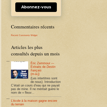
Abonnez-vous
Commentaires récents
Recent Comments Widget
Articles les plus
consultés depuis un mois
Éric Zemmour —
Extraits de
Destin
français
(m-à-j)
(Les intertitres sont
de nous). Introduction
C’était un cours d’eau qui ne payait
pas de mine. Il ne méritait guère le
nom de « fleuv...
L'école à la maison gagne encore
du terrain