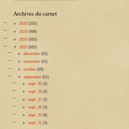
Archives du carnet
►
2026
(255)
►
2025
(496)
►
2024
(550)
▼
2023
(665)
►
décembre
(56)
►
novembre
(42)
►
octobre
(69)
▼
septembre
(61)
►
sept. 30
(2)
►
sept. 28
(2)
►
sept. 27
(2)
►
sept. 25
(3)
►
sept. 22
(8)
►
sept. 21
(3)