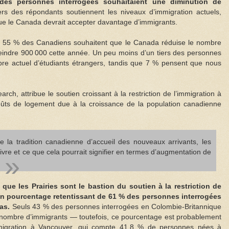
des personnes interrogées souhaitaient une diminution de
rs des répondants soutiennent les niveaux d’immigration actuels,
e le Canada devrait accepter davantage d’immigrants.
 55 % des Canadiens souhaitent que le Canada réduise le nombre
tteindre 900 000 cette année. Un peu moins d’un tiers des personnes
bre actuel d’étudiants étrangers, tandis que 7 % pensent que nous
ch, attribue le soutien croissant à la restriction de l’immigration à
ûts de logement due à la croissance de la population canadienne
a tradition canadienne d’accueil des nouveaux arrivants, les
vre et ce que cela pourrait signifier en termes d’augmentation de
e les Prairies sont le bastion du soutien à la restriction de
un pourcentage retentissant de 61 % des personnes interrogées
as.
Seuls 43 % des personnes interrogées en Colombie-Britannique
 nombre d’immigrants — toutefois, ce pourcentage est probablement
mmigration à Vancouver, qui compte 41,8 % de personnes nées à