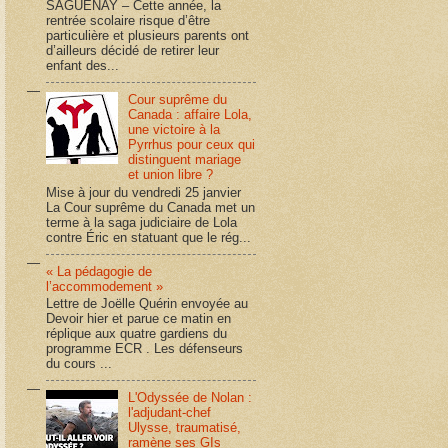
SAGUENAY – Cette année, la
rentrée scolaire risque d’être
particulière et plusieurs parents ont
d’ailleurs décidé de retirer leur
enfant des...
Cour suprême du
Canada : affaire Lola,
une victoire à la
Pyrrhus pour ceux qui
distinguent mariage
et union libre ?
Mise à jour du vendredi 25 janvier
La Cour suprême du Canada met un
terme à la saga judiciaire de Lola
contre Éric en statuant que le rég...
« La pédagogie de
l’accommodement »
Lettre de Joëlle Quérin envoyée au
Devoir hier et parue ce matin en
réplique aux quatre gardiens du
programme ECR . Les défenseurs
du cours ...
L'Odyssée de Nolan :
l'adjudant-chef
Ulysse, traumatisé,
ramène ses GIs