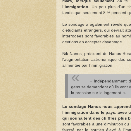
mars, lorsque seulement 34 % 
l’immigration.
Un peu plus d’un tie
tandis que seulement 8 % pensent qu
Le sondage a également révélé que
d’étudiants étrangers, qui devrait a
interrogées sont favorables au nom
devrions en accepter davantage.
Nik Nanos, président de Nanos Resear
l’augmentation astronomique des co
alimentée par l’immigration :
« Indépendamment de l
gens se demandent où ils vont vi
la pression sur le logement. »
Le sondage Nanos nous apprend qu
l’immigration dans le pays, avec 
qui souhaitent des chiffres plus b
sont favorables à une diminution du
faussé par le soutien élevé à l’i