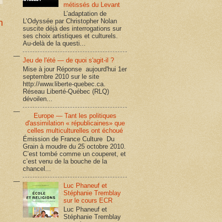
métissés du Levant
L’adaptation de
L’Odyssée par Christopher Nolan
n
suscite déjà des interrogations sur
ses choix artistiques et culturels.
Au-delà de la questi...
Jeu de l'été — de quoi s'agit-il ?
Mise à jour Réponse aujourd'hui 1er
septembre 2010 sur le site
http://www.liberte-quebec.ca.
Réseau Liberté-Québec (RLQ)
dévoilen...
Europe — Tant les politiques
d'assimilation « républicaines» que
celles multiculturelles ont échoué
Émission de France Culture Du
Grain à moudre du 25 octobre 2010.
C’est tombé comme un couperet, et
c’est venu de la bouche de la
chancel...
Luc Phaneuf et
Stéphanie Tremblay
sur le cours ECR
Luc Phaneuf et
Stéphanie Tremblay