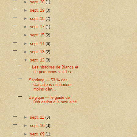
►
sept. 20
(1)
►
sept. 19
(3)
►
sept. 18
(2)
►
sept. 17
(1)
►
sept. 15
(2)
►
sept. 14
(6)
►
sept. 13
(2)
▼
sept. 12
(3)
« Les histoires de Blancs et
de personnes valides ...
Sondage — 53 % des
Canadiens souhaitent
moins d'im...
Belgique — le guide de
l'éducation à la sexualité
...
►
sept. 11
(3)
►
sept. 10
(3)
►
sept. 09
(1)