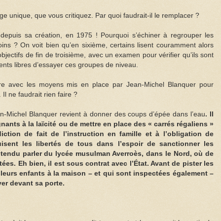
 unique, que vous critiquez. Par quoi faudrait-il le remplacer ?
depuis sa création, en 1975 ! Pourquoi s’échiner à regrouper les
oins ? On voit bien qu’en sixième, certains lisent couramment alors
jectifs de fin de troisième, avec un examen pour vérifier qu’ils sont
ments libres d’essayer ces groupes de niveau.
ère avec les moyens mis en place par Jean-Michel Blanquer pour
Il ne faudrait rien faire ?
ean-Michel Blanquer revient à donner des coups d’épée dans l’eau
. Il
nants à la laïcité ou de mettre en place des « carrés régaliens »
iction de fait de l’instruction en famille et à l’obligation de
uisent les libertés de tous dans l’espoir de sanctionner les
endu parler du lycée musulman Averroès, dans le Nord, où de
es. Eh bien, il est sous contrat avec l’État. Avant de pister les
e leurs enfants à la maison – et qui sont inspectées également –
yer devant sa porte.