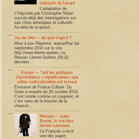
métissés du Levant
L’adaptation de
L’Odyssée par Christopher Nolan
suscite déjà des interrogations sur
ses choix artistiques et culturels.
Au-delà de la questi...
Jeu de l'été — de quoi s'agit-il ?
Mise à jour Réponse aujourd'hui 1er
septembre 2010 sur le site
http://www.liberte-quebec.ca.
Réseau Liberté-Québec (RLQ)
dévoilen...
Europe — Tant les politiques
d'assimilation « républicaines» que
celles multiculturelles ont échoué
Émission de France Culture Du
Grain à moudre du 25 octobre 2010.
C’est tombé comme un couperet, et
c’est venu de la bouche de la
chancel...
Histoire — Jules
Brunet, le vrai-faux
dernier samouraï
Ce Français a écrit
une des pages