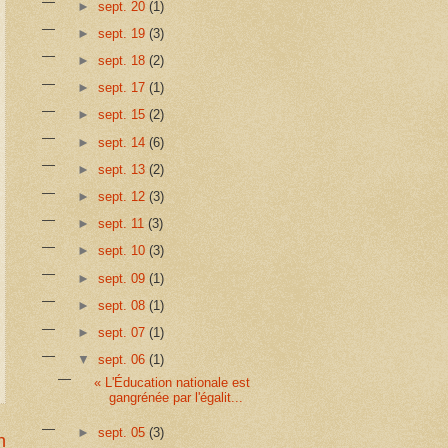
►
sept. 20
(1)
►
sept. 19
(3)
►
sept. 18
(2)
►
sept. 17
(1)
►
sept. 15
(2)
►
sept. 14
(6)
►
sept. 13
(2)
►
sept. 12
(3)
►
sept. 11
(3)
►
sept. 10
(3)
►
sept. 09
(1)
►
sept. 08
(1)
►
sept. 07
(1)
▼
sept. 06
(1)
« L'Éducation nationale est
gangrénée par l'égalit...
►
sept. 05
(3)
n