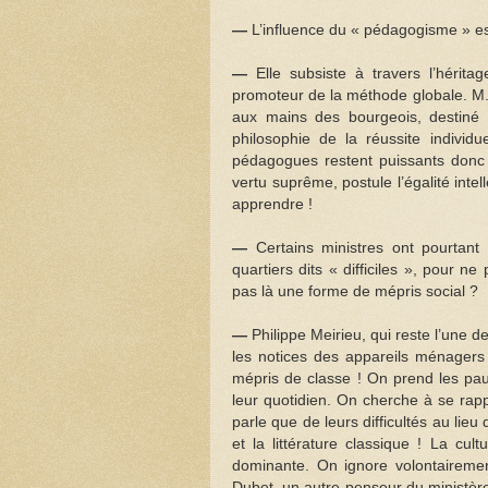
—
L’influence du « pédagogisme » es
—
Elle subsiste à travers l’héri
promoteur de la méthode globale. M. 
aux mains des bourgeois, destiné à
philosophie de la réussite individu
pédagogues restent puissants donc
vertu suprême, postule l’égalité intell
apprendre !
—
Certains ministres ont pourtant
quartiers dits « difficiles », pour n
pas là une forme de mépris social ?
—
Philippe Meirieu, qui reste l’une 
les notices des appareils ménagers
mépris de classe ! On prend les pau
leur quotidien. On cherche à se rap
parle que de leurs difficultés au lieu 
et la littérature classique ! La cul
dominante. On ignore volontairement
Dubet, un autre penseur du ministère