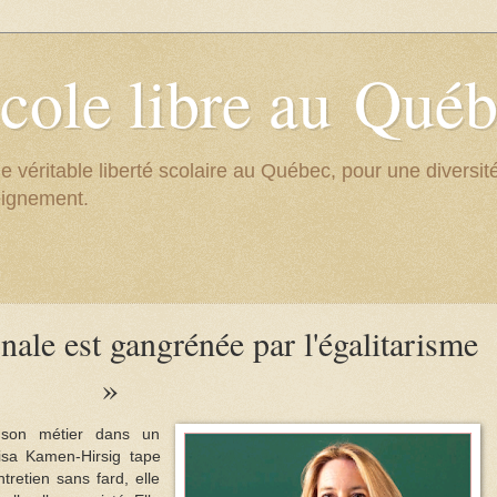
cole libre au Qué
e véritable liberté scolaire au Québec, pour une divers
eignement.
nale est gangrénée par l'égalitarisme
»
t son métier dans un
isa Kamen-Hirsig
tape
retien sans fard, elle