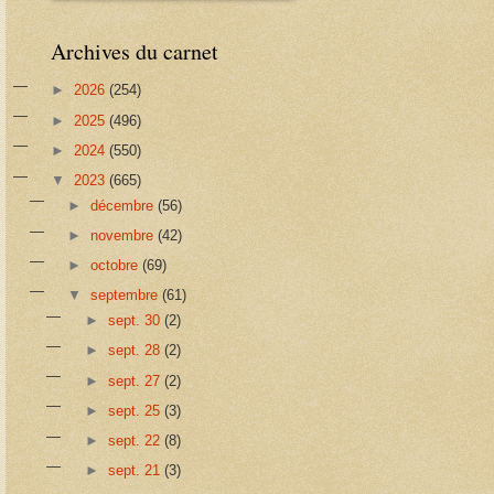
Archives du carnet
►
2026
(254)
►
2025
(496)
►
2024
(550)
▼
2023
(665)
►
décembre
(56)
►
novembre
(42)
►
octobre
(69)
▼
septembre
(61)
►
sept. 30
(2)
►
sept. 28
(2)
►
sept. 27
(2)
►
sept. 25
(3)
►
sept. 22
(8)
►
sept. 21
(3)