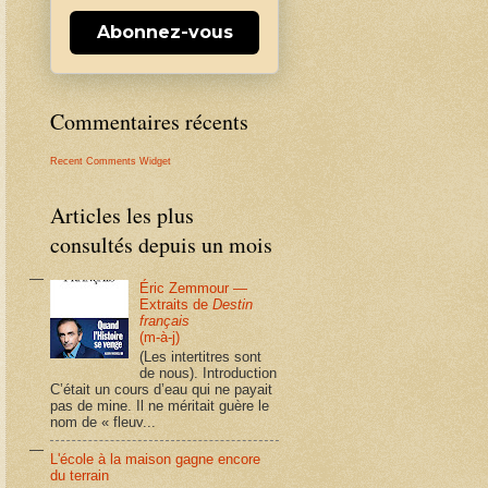
Abonnez-vous
Commentaires récents
Recent Comments Widget
Articles les plus
consultés depuis un mois
Éric Zemmour —
Extraits de
Destin
français
(m-à-j)
(Les intertitres sont
de nous). Introduction
C’était un cours d’eau qui ne payait
pas de mine. Il ne méritait guère le
nom de « fleuv...
L'école à la maison gagne encore
du terrain