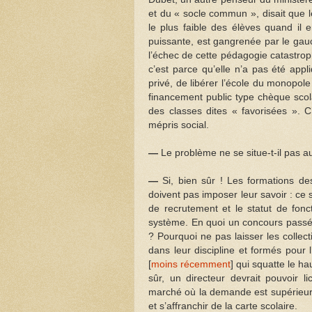
et du « socle commun », disait que l
le plus faible des élèves quand il e
puissante, est gangrenée par le gauch
l’échec de cette pédagogie catastroph
c’est parce qu’elle n’a pas été appl
privé, de libérer l’école du monopol
financement public type chèque scola
des classes dites « favorisées ». C
mépris social.
—
Le problème ne se situe-t-il pas au
—
Si, bien sûr ! Les formations de
doivent pas imposer leur savoir : ce 
de recrutement et le statut de fonc
système. En quoi un concours passé 
? Pourquoi ne pas laisser les collect
dans leur discipline et formés pour
[
moins récemment
] qui squatte le h
sûr, un directeur devrait pouvoir 
marché où la demande est supérieure à
et s’affranchir de la carte scolaire.