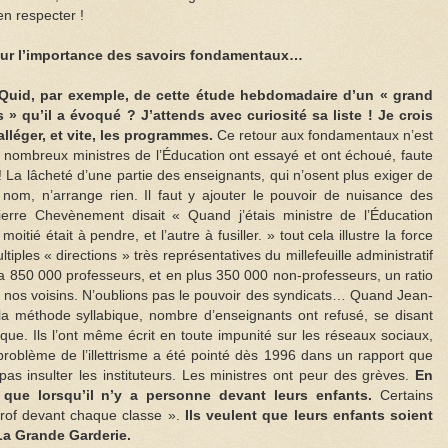
ien respecter !
 sur l’importance des savoirs fondamentaux…
Quid, par exemple, de cette étude hebdomadaire d’un « grand
» qu’il a évoqué ? J’attends avec curiosité sa liste ! Je crois
alléger, et vite, les programmes.
Ce retour aux fondamentaux n’est
e nombreux ministres de l’Éducation ont essayé et ont échoué, faute
! La lâcheté d’une partie des enseignants, qui n’osent plus exiger de
 nom, n’arrange rien. Il faut y ajouter le pouvoir de nuisance des
erre Chevènement disait « Quand j’étais ministre de l’Éducation
moitié était à pendre, et l’autre à fusiller. » tout cela illustre la force
tiples « directions » très représentatives du millefeuille administratif
 y a 850 000 professeurs, et en plus 350 000 non-professeurs, un ratio
ez nos voisins. N’oublions pas le pouvoir des syndicats… Quand Jean-
 la méthode syllabique, nombre d’enseignants ont refusé, se disant
ue. Ils l’ont même écrit en toute impunité sur les réseaux sociaux,
problème de l’illettrisme a été pointé dès 1996 dans un rapport que
as insulter les instituteurs. Les ministres ont peur des grèves.
En
t que lorsqu’il n’y a personne devant leurs enfants.
Certains
rof devant chaque classe ».
Ils veulent que leurs enfants soient
 La Grande Garderie.