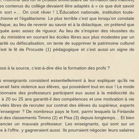
es contenus du collège devaient être adaptés à « ce que doit savoir
n sort »… On croit rêver ! L’Éducation nationale, institution toute-
isme et l’égalitarisme. Le plus terrible c’est que lorsqu’on constate
ique, au lieu de revenir au savoir et à la didactique, on prétend que
iquée avec assez de rigueur. Au lieu de s’inspirer des réussites du
e du ministère en ouvrant les écoles libres aux plus modestes par un
rité ou défiscalisation, on tente de supprimer le patrimoine culturel
’est le lit de Procuste (1) pédagogique et c’est aussi un signe de
ssi à la source, c’est-à-dire dès la formation des profs ?
s enseignants consistent essentiellement à leur expliquer qu’ils ne
serait faire violence aux élèves, qui possèdent tout en eux ! Le mode
tionnaire des professeurs participent eux aussi à la médiocrité du
à 20 ou 25 ans garantit-il des compétences et une motivation à vie
ivités libres de recruter sur contrat des élèves du supérieur, experts
 l’enseigner ? De nombreux pays le font, parmi lesquels la Finlande
aut des classements Timms (2) et Pisa (3) depuis longtemps… Et bien
licencier un mauvais professeur. Les enseignants, qui sont sur un
 l’offre, y gagneraient aussi. Ils pourraient négocier leurs salaires