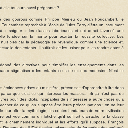
t-elle toujours aussi prégnante ?
tage des gourous comme Philippe Meirieu ou Jean Foucambert, le
Foucambert reprochait à l’école de Jules Ferry d’être un instrument
 « saigner » les classes laborieuses et qui aurait favorisé une
elle fondée sur le mérite pour écarter la réussite collective. Les
 nuisibles car la pédagogie se revendique comme une science et,
ectuelle des enfants. Il suffirait de les usiner pour les rendre aptes à
 donné des directives pour simplifier les enseignements dans les
e pas « stigmatiser » les enfants issus de milieux modestes. N’est-ce
des éminences grises du ministère, préconisait d’apprendre à lire dans
 parce que c’est ce qui intéresse les masses… Si ça n’est pas du
vres pour des idiots, incapables de s’intéresser à autre chose qu’à
procher de ce qu’on suppose être leurs préoccupations : on ne leur
de leur offrir la mythologie, les contes fondateurs de notre civilisation
ture est vue comme un fétiche qu’il suffirait d’arracher à la classe
 le cheminement individuel et les efforts qu’il suppose. François
, l’homme des IUFM (Institut universitaire de formation des maîtres)