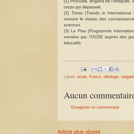
(1) Procuste, brigand de l’Antiquité, é
corps qui dépassait.
(2) Timss (Trends in Internationa
mesure le niveau des connaissance
sciences.
(3) Le Pisa (Programme internation
menées par l’OCDE auprès des jeu
éducatifs.
Labels:
école
,
France
,
idéologie
,
inégali
Aucun commentair
Enregistrer un commentaire
Article plus récent