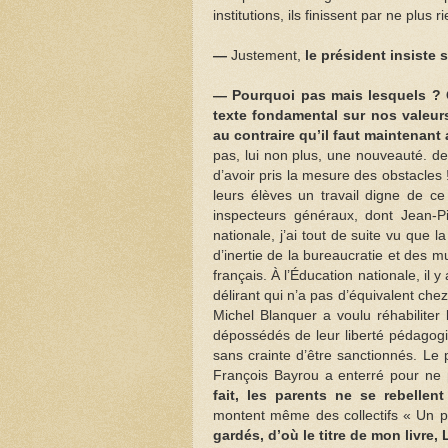
institutions, ils finissent par ne plus r
—
Justement,
le président insiste
—
Pourquoi pas mais lesquels ? 
texte fondamental sur nos valeurs 
au contraire qu’il faut maintenant 
pas, lui non plus, une nouveauté. d
d’avoir pris la mesure des obstacles 
leurs élèves un travail digne de ce
inspecteurs généraux, dont Jean-Pi
nationale, j’ai tout de suite vu que la 
d’inertie de la bureaucratie et des mul
français. À l’Éducation nationale, il
délirant qui n’a pas d’équivalent ch
Michel Blanquer a voulu réhabiliter
dépossédés de leur liberté pédagogiq
sans crainte d’être sanctionnés. Le 
François Bayrou a enterré pour ne p
fait, les parents ne se rebellen
montent même des collectifs « Un p
gardés, d’où le titre de mon livre,