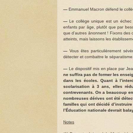
—
Emmanuel Macron défend le collège
—
Le collège unique est un échec 
enfants par âge, plutôt que par bes
que d’autres ânonnent ! Fixons des ob
atteints, mais laissons les établisse
—
Vous êtes particulièrement sév
détecter et combattre le séparatisme. 
—
Le dispositif mis en place par J
ne suffira pas de former les enseig
dans les écoles. Quant à l’interd
scolarisation à 3 ans, elles réd
contrevenants. On a beaucoup ent
nombreuses dérives ont été détecté
familles qui ont décidé d’instruir
l’Éducation nationale devrait bala
Notes