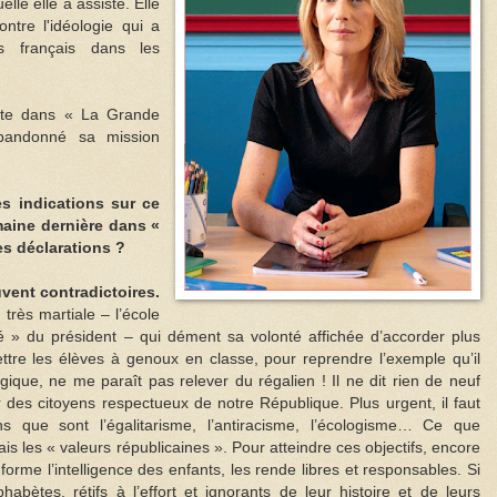
elle elle a assisté. Elle
ontre l'idéologie qui a
s français dans les
onte dans « La Grande
bandonné sa mission
 indications sur ce
emaine dernière dans «
s déclarations ?
uvent contradictoires.
très martiale – l’école
é » du président – qui dément sa volonté affichée d’accorder plus
tre les élèves à genoux en classe, pour reprendre l’exemple qu’il
ique, ne me paraît pas relever du régalien ! Il ne dit rien de neuf
r des citoyens respectueux de notre République. Plus urgent, il faut
ns que sont l’égalitarisme, l’antiracisme, l’écologisme… Ce que
is les « valeurs républicaines ». Pour atteindre ces objectifs, encore
, forme l’intelligence des enfants, les rende libres et responsables. Si
habètes, rétifs à l’effort et ignorants de leur histoire et de leurs