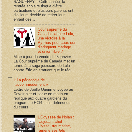
SAGUENAY – Cette année, la
rentrée scolaire risque d’être
particulière et plusieurs parents ont
d’ailleurs décidé de retirer leur
enfant des...
Cour suprême du
Canada : affaire Lola,
une victoire à la
Pyrrhus pour ceux qui
distinguent mariage
et union libre ?
Mise à jour du vendredi 25 janvier
La Cour suprême du Canada met un
terme à la saga judiciaire de Lola
contre Éric en statuant que le rég...
« La pédagogie de
l’accommodement »
Lettre de Joëlle Quérin envoyée au
Devoir hier et parue ce matin en
réplique aux quatre gardiens du
programme ECR . Les défenseurs
du cours ...
L'Odyssée de Nolan :
l'adjudant-chef
Ulysse, traumatisé,
ramène ses GIs