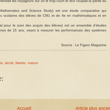
tendait les voyageurs sur un lit trop court et leur coupait la partie du
l Mathematics and Science Study) est une étude comparative qui
s scolaires des élèves de CM1 et de 4e en mathématiques et en
al pour le suivi des acquis des élèves) est un ensemble d’études
nes de 15 ans, visant à mesurer les performances des systèmes
Source : Le Figaro Magazine
tés
,
laïcité
,
libertés
,
maison
e:
Accueil
Article plus ancie