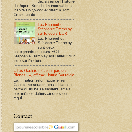
décisives de l’histoire
du Japon. Son destin incroyable a
inspiré Hollywood et offert à Tom
Cruise un de...
Luc Phaneuf et
Stéphanie Tremblay
sur le cours ECR
Luc Phaneuf et
Stéphanie Tremblay
sont deux
enseignants du cours ECR.
Stéphanie Tremblay est l'auteur d'un
livre sur l'histoire ...
« Les Gaulois n’étaient pas des
Blancs ! », affirme Houria Bouteldja
L’affirmation selon laquelle les
Gaulois ne seraient pas « blancs »
parce qu’ils ne se seraient jamais
eux-mêmes définis ainsi revient
régul...
Contact