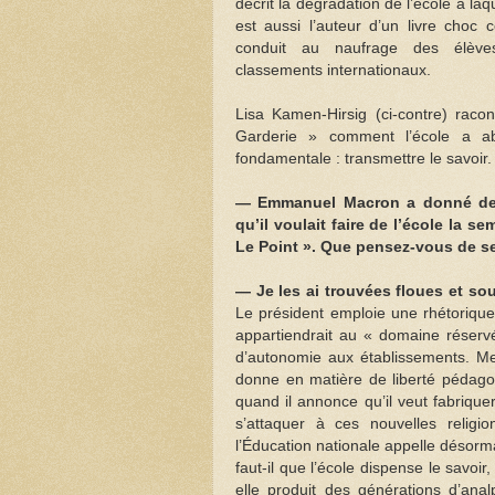
décrit la dégradation de l’école à laqu
est aussi l’auteur d’un livre choc c
conduit au naufrage des élève
classements internationaux.
Lisa Kamen-Hirsig (ci-contre) rac
Garderie » comment l’école a a
fondamentale : transmettre le savoir.
— Emmanuel Macron a donné des
qu’il voulait faire de l’école la s
Le Point ». Que pensez-vous de se
—
Je les ai trouvées floues et so
Le président emploie une rhétorique 
appartiendrait au « domaine réserv
d’autonomie aux établissements. Met
donne en matière de liberté pédagog
quand il annonce qu’il veut fabrique
s’attaquer à ces nouvelles religio
l’Éducation nationale appelle désorma
faut-il que l’école dispense le savoir
elle produit des générations d’analp