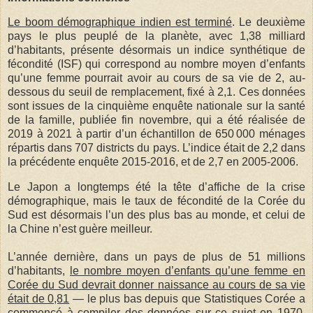
Le boom démographique indien est terminé
. Le deuxième
pays le plus peuplé de la planète, avec 1,38 milliard
d’habitants, présente désormais un indice synthétique de
fécondité (ISF) qui correspond au nombre moyen d’enfants
qu’une femme pourrait avoir au cours de sa vie de 2, au-
dessous du seuil de remplacement, fixé à 2,1. Ces données
sont issues de la cinquième enquête nationale sur la santé
de la famille, publiée fin novembre, qui a été réalisée de
2019 à 2021 à partir d’un échantillon de 650 000 ménages
répartis dans 707 districts du pays. L’indice était de 2,2 dans
la précédente enquête 2015-2016, et de 2,7 en 2005-2006.
Le Japon a longtemps été la tête d’affiche de la crise
démographique, mais le taux de fécondité de la Corée du
Sud est désormais l’un des plus bas au monde, et celui de
la Chine n’est guère meilleur.
L’année dernière, dans un pays de plus de 51 millions
d’habitants,
le nombre moyen d’enfants qu’une femme en
Corée du Sud devrait donner naissance au cours de sa vie
était de 0,81
— le plus bas depuis que Statistiques Corée a
commencé à compiler des données sur ce sujet en 1970,