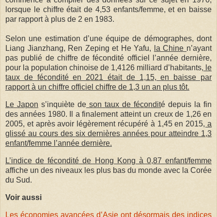
lorsque le chiffre était de 4,53 enfants/femme, et en baisse
par rapport à plus de 2 en 1983.
Selon une estimation d’une équipe de démographes, dont
Liang Jianzhang, Ren Zeping et He Yafu,
la Chine
n’ayant
pas publié de chiffre de fécondité officiel l’année dernière,
pour la population chinoise de 1,4126 milliard d’habitants,
le
taux de fécondité en 2021 était de 1,15, en baisse par
rapport à un chiffre officiel chiffre de 1,3 un an plus tôt.
Le Japon
s’inquiète de
son taux de fécondit
é depuis la fin
des années 1980. Il a finalement atteint un creux de 1,26 en
2005, et après avoir légèrement récupéré à 1,45 en 2015
, a
glissé au cours des six dernières années pour atteindre 1,3
enfant/femme l’année dernière.
L’indice de fécondité de Hong Kong à 0,87 enfant/femme
affiche un des niveaux les plus bas du monde avec la Corée
du Sud.
Voir aussi
Les économies avancées d’Asie ont désormais des indices