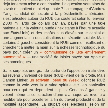
déjà fortement mise à contribution. La question sera alors de
savoir qui obtient quoi et qui paie ? La campagne d’Andrew
Yang, candidat démocrate à la présidentielle américaine,
s’est articulée autour du RUB qui coûterait selon lui environ
2 800 milliards de dollars par an, payés par une taxe
nationale sur la valeur ajoutée (inexistante à l’heure actuelle
aux États-Unis) et des impôts plus élevés sur le capital et
une augmentation des cotisations de sécurité sociale. Mais
certains à gauche considèrent le RUB comme insuffisant et
cherchent à mettre la main sur la richesse technologique du
pays pour créer un
« communisme de luxe entièrement
automatisé »
— une société de loisirs payée par Apple et
ses homologues.
Sans surprise, une grande partie de l’opposition instinctive
au revenu universel de base (RUB) vient de la droite. Mais
Damon Linker,
un écrivain libéral du Week
, décrit le RUB
comme la voie vers la « ruine spirituelle », en particulier
pour ceux qui en dépendent le plus. Certains à gauche y
voient même la construction d’une « arnaque au revenu »
néolibérale pour accélérer la fin du travail productif et de la
mobilité ascendante. La plupart des électeurs, selon un