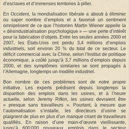
d’esclaves et d’immenses territoires à piller.
En Occident, la mondialisation libérale a abouti à éliminer
ou saper nombre d’emplois et a favorisé un sentiment
omniprésent de ce que l’historien Martin Wiener appelle la
« désindustrialisation psychologique » — une perte d’intérêt
pour la fabrication d’objets. Entre les seules années 2000 et
2007, les États-Unis ont perdu 3,4 millions d’emplois
industriels, soit environ 20 % du total de ce secteur. Le
déficit commercial avec la Chine, selon l’Institut de politique
économique, a coûté jusqu’à 3,7 millions d’emplois depuis
2000, et des symptômes similaires se sont propagés à
l’Allemagne, longtemps un modèle industriel.
Bon nombre de ces problèmes sont de notre propre
initiative. Les experts prédisent depuis longtemps la
disparition des emplois dans les usines, et à l’heure
actuelle, selon Jeremy Rifkin, les usines devraient être
« presque sans travailleurs ». Pourtant, à mesure que
l’automatisation s’installe, les directeurs d’usine se
plaignent de plus en plus d’un manque criant de travailleurs
qualifiés. En raison d’une main-d’œuvre vieillissante,
jusqu’à 600 000 nouveaux emplois dans le secteur