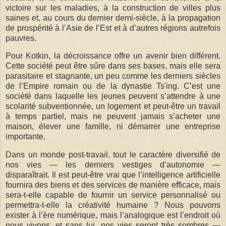
victoire sur les maladies, à la construction de villes plus
saines et, au cours du dernier demi-siècle, à la propagation
de prospérité à l’Asie de l’Est et à d’autres régions autrefois
pauvres.
Pour Kotkin, la décroissance offre un avenir bien différent.
Cette société peut être sûre dans ses bases, mais elle sera
parasitaire et stagnante, un peu comme les derniers siècles
de l’Empire romain ou de la dynastie Ts'ing. C’est une
société dans laquelle les jeunes peuvent s’attendre à une
scolarité subventionnée, un logement et peut-être un travail
à temps partiel, mais ne peuvent jamais s’acheter une
maison, élever une famille, ni démarrer une entreprise
importante.
Dans un monde post-travail, tout le caractère diversifié de
nos vies — les derniers vestiges d’autonomie —
disparaîtrait. Il est peut-être vrai que l’intelligence artificielle
fournira des biens et des services de manière efficace, mais
sera-t-elle capable de fournir un service personnalisé ou
permettra-t-elle la créativité humaine ? Nous pouvons
exister à l’ère numérique, mais l’analogique est l’endroit où
nous vivons, et sans lui, nos vies seront très sombres —