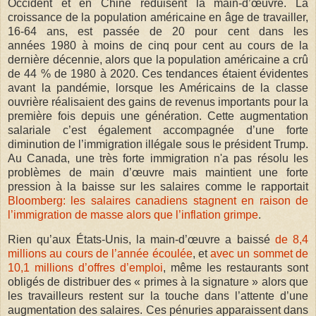
Occident et en Chine réduisent la main-d’œuvre. La
croissance de la population américaine en âge de travailler,
16-64 ans, est passée de 20 pour cent dans les
années 1980 à moins de cinq pour cent au cours de la
dernière décennie, alors que la population américaine a crû
de 44 % de 1980 à 2020. Ces tendances étaient évidentes
avant la pandémie, lorsque les Américains de la classe
ouvrière réalisaient des gains de revenus importants pour la
première fois depuis une génération. Cette augmentation
salariale c’est également accompagnée d’une forte
diminution de l’immigration illégale sous le président Trump.
Au Canada, une très forte immigration n'a pas résolu les
problèmes de main d’œuvre mais maintient une forte
pression à la baisse sur les salaires comme le rapportait
Bloomberg: les salaires canadiens stagnent en raison de
l’immigration de masse alors que l’inflation grimpe
.
Rien qu’aux États-Unis, la main-d’œuvre a baissé
de 8,4
millions au cours de l’année écoulée
, et
avec un sommet de
10,1 millions d’offres d’emploi
, même les restaurants sont
obligés de distribuer des « primes à la signature » alors que
les travailleurs restent sur la touche dans l’attente d’une
augmentation des salaires. Ces pénuries apparaissent dans