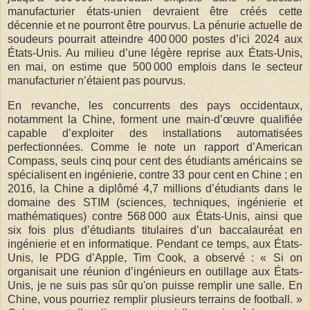
manufacturier états-unien devraient être créés cette
décennie et ne pourront être pourvus. La pénurie actuelle de
soudeurs pourrait atteindre 400 000 postes d’ici 2024 aux
États-Unis. Au milieu d’une légère reprise aux États-Unis,
en mai, on estime que 500 000 emplois dans le secteur
manufacturier n’étaient pas pourvus.
En revanche, les concurrents des pays occidentaux,
notamment la Chine, forment une main-d’œuvre qualifiée
capable d’exploiter des installations automatisées
perfectionnées. Comme le note un rapport d’American
Compass, seuls cinq pour cent des étudiants américains se
spécialisent en ingénierie, contre 33 pour cent en Chine ; en
2016, la Chine a diplômé 4,7 millions d’étudiants dans le
domaine des STIM (sciences, techniques, ingénierie et
mathématiques) contre 568 000 aux États-Unis, ainsi que
six fois plus d’étudiants titulaires d’un baccalauréat en
ingénierie et en informatique. Pendant ce temps, aux États-
Unis, le PDG d’Apple, Tim Cook, a observé : « Si on
organisait une réunion d’ingénieurs en outillage aux États-
Unis, je ne suis pas sûr qu'on puisse remplir une salle. En
Chine, vous pourriez remplir plusieurs terrains de football. »