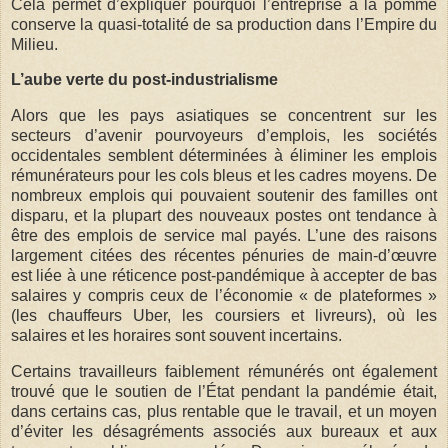
Cela permet d’expliquer pourquoi l’entreprise à la pomme
conserve la quasi-totalité de sa production dans l’Empire du
Milieu.
L’aube verte du post-industrialisme
Alors que les pays asiatiques se concentrent sur les
secteurs d’avenir pourvoyeurs d’emplois, les sociétés
occidentales semblent déterminées à éliminer les emplois
rémunérateurs pour les cols bleus et les cadres moyens. De
nombreux emplois qui pouvaient soutenir des familles ont
disparu, et la plupart des nouveaux postes ont tendance à
être des emplois de service mal payés. L’une des raisons
largement citées des récentes pénuries de main-d’œuvre
est liée à une réticence post-pandémique à accepter de bas
salaires y compris ceux de l’économie « de plateformes »
(les chauffeurs Uber, les coursiers et livreurs), où les
salaires et les horaires sont souvent incertains.
Certains travailleurs faiblement rémunérés ont également
trouvé que le soutien de l’État pendant la pandémie était,
dans certains cas, plus rentable que le travail, et un moyen
d’éviter les désagréments associés aux bureaux et aux