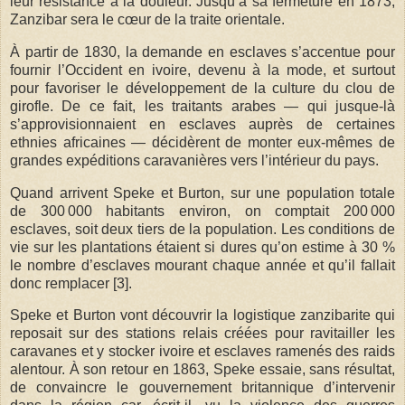
leur résistance à la douleur. Jusqu’à sa fermeture en 1873,
Zanzibar sera le cœur de la traite orientale.
À partir de 1830, la demande en esclaves s’accentue pour
fournir l’Occident en ivoire, devenu à la mode, et surtout
pour favoriser le développement de la culture du clou de
girofle. De ce fait, les traitants arabes — qui jusque-là
s’approvisionnaient en esclaves auprès de certaines
ethnies africaines — décidèrent de monter eux-mêmes de
grandes expéditions caravanières vers l’intérieur du pays.
Quand arrivent Speke et Burton, sur une population totale
de 300 000 habitants environ, on comptait 200 000
esclaves, soit deux tiers de la population. Les conditions de
vie sur les plantations étaient si dures qu’on estime à 30 %
le nombre d’esclaves mourant chaque année et qu’il fallait
donc remplacer [3].
Speke et Burton vont découvrir la logistique zanzibarite qui
reposait sur des stations relais créées pour ravitailler les
caravanes et y stocker ivoire et esclaves ramenés des raids
alentour. À son retour en 1863, Speke essaie, sans résultat,
de convaincre le gouvernement britannique d’intervenir