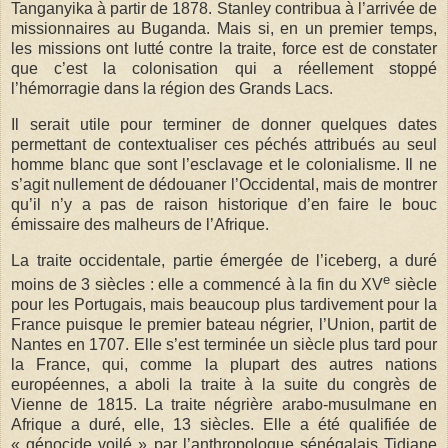
Tanganyika à partir de 1878. Stanley contribua à l’arrivée de
missionnaires au Buganda. Mais si, en un premier temps,
les missions ont lutté contre la traite, force est de constater
que c’est la colonisation qui a réellement stoppé
l’hémorragie dans la région des Grands Lacs.
Il serait utile pour terminer de donner quelques dates
permettant de contextualiser ces péchés attribués au seul
homme blanc que sont l’esclavage et le colonialisme. Il ne
s’agit nullement de dédouaner l’Occidental, mais de montrer
qu’il n’y a pas de raison historique d’en faire le bouc
émissaire des malheurs de l’Afrique.
La traite occidentale, partie émergée de l’iceberg, a duré
e
moins de 3 siècles : elle a commencé à la fin du XV
siècle
pour les Portugais, mais beaucoup plus tardivement pour la
France puisque le premier bateau négrier, l’Union, partit de
Nantes en 1707. Elle s’est terminée un siècle plus tard pour
la France, qui, comme la plupart des autres nations
européennes, a aboli la traite à la suite du congrès de
Vienne de 1815. La traite négrière arabo-musulmane en
Afrique a duré, elle, 13 siècles. Elle a été qualifiée de
« génocide voilé » par l’anthropologue sénégalais Tidiane