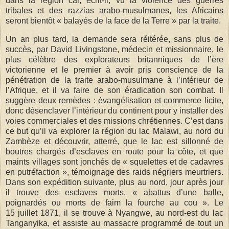
dans la région car, écrit-il, vu la violence des guerres
tribales et des razzias arabo-musulmanes, les Africains
seront bientôt « balayés de la face de la Terre » par la traite.
Un an plus tard, la demande sera réitérée, sans plus de
succès, par David Livingstone, médecin et missionnaire, le
plus célèbre des explorateurs britanniques de l’ère
victorienne et le premier à avoir pris conscience de la
pénétration de la traite arabo-musulmane à l’intérieur de
l’Afrique, et il va faire de son éradication son combat. Il
suggère deux remèdes : évangélisation et commerce licite,
donc désenclaver l’intérieur du continent pour y installer des
voies commerciales et des missions chrétiennes. C’est dans
ce but qu’il va explorer la région du lac Malawi, au nord du
Zambèze et découvrir, atterré, que le lac est sillonné de
boutres chargés d’esclaves en route pour la côte, et que
maints villages sont jonchés de « squelettes et de cadavres
en putréfaction », témoignage des raids négriers meurtriers.
Dans son expédition suivante, plus au nord, jour après jour
il trouve des esclaves morts, « abattus d’une balle,
poignardés ou morts de faim la fourche au cou ». Le
15 juillet 1871, il se trouve à Nyangwe, au nord-est du lac
Tanganyika, et assiste au massacre programmé de tout un