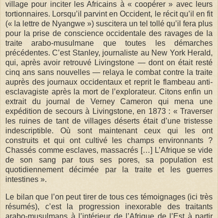
village pour inciter les Africains à « coopérer » avec leurs
tortionnaires. Lorsqu’il parvint en Occident, le récit qu’il en fit
(« la lettre de Nyangwe ») suscitera un tel tollé qu’il fera plus
pour la prise de conscience occidentale des ravages de la
traite arabo-musulmane que toutes les démarches
précédentes. C’est Stanley, journaliste au New York Herald,
qui, après avoir retrouvé Livingstone — dont on était resté
cinq ans sans nouvelles — relaya le combat contre la traite
auprès des journaux occidentaux et reprit le flambeau anti-
esclavagiste après la mort de l’explorateur. Citons enfin un
extrait du journal de Verney Cameron qui mena une
expédition de secours à Livingstone, en 1873 : « Traverser
les ruines de tant de villages déserts était d’une tristesse
indescriptible. Où sont maintenant ceux qui les ont
construits et qui ont cultivé les champs environnants ?
Chassés comme esclaves, massacrés […] L’Afrique se vide
de son sang par tous ses pores, sa population est
quotidiennement décimée par la traite et les guerres
intestines ».
Le bilan que l’on peut tirer de tous ces témoignages (ici très
résumés), c’est la progression inexorable des traitants
arabo-musulmans à l’intérieur de l’Afrique de l’Est à partir