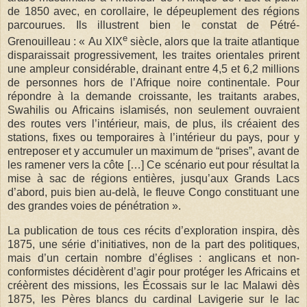
de 1850 avec, en corollaire, le dépeuplement des régions
parcourues. Ils illustrent bien le constat de Pétré-
e
Grenouilleau : « Au XIX
siècle, alors que la traite atlantique
disparaissait progressivement, les traites orientales prirent
une ampleur considérable, drainant entre 4,5 et 6,2 millions
de personnes hors de l’Afrique noire continentale. Pour
répondre à la demande croissante, les traitants arabes,
Swahilis ou Africains islamisés, non seulement ouvraient
des routes vers l’intérieur, mais, de plus, ils créaient des
stations, fixes ou temporaires à l’intérieur du pays, pour y
entreposer et y accumuler un maximum de “prises”, avant de
les ramener vers la côte […] Ce scénario eut pour résultat la
mise à sac de régions entières, jusqu’aux Grands Lacs
d’abord, puis bien au-delà, le fleuve Congo constituant une
des grandes voies de pénétration ».
La publication de tous ces récits d’exploration inspira, dès
1875, une série d’initiatives, non de la part des politiques,
mais d’un certain nombre d’églises : anglicans et non-
conformistes décidèrent d’agir pour protéger les Africains et
créèrent des missions, les Écossais sur le lac Malawi dès
1875, les Pères blancs du cardinal Lavigerie sur le lac