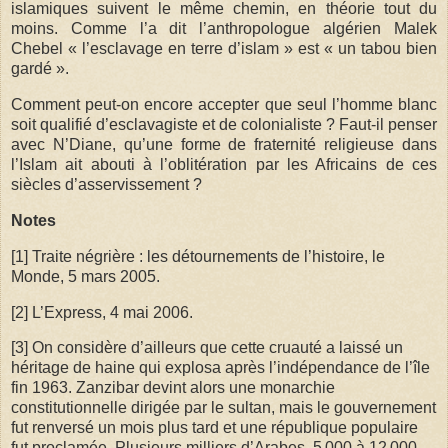
islamiques suivent le même chemin, en théorie tout du
moins. Comme l’a dit l’anthropologue algérien Malek
Chebel « l’esclavage en terre d’islam » est « un tabou bien
gardé ».
Comment peut-on encore accepter que seul l’homme blanc
soit qualifié d’esclavagiste et de colonialiste ? Faut-il penser
avec N’Diane, qu’une forme de fraternité religieuse dans
l’Islam ait abouti à l’oblitération par les Africains de ces
siècles d’asservissement ?
Notes
[1] Traite négrière : les détournements de l’histoire, le
Monde, 5 mars 2005.
[2] L’Express, 4 mai 2006.
[3] On considère d’ailleurs que cette cruauté a laissé un
héritage de haine qui explosa après l’indépendance de l’île
fin 1963. Zanzibar devint alors une monarchie
constitutionnelle dirigée par le sultan, mais le gouvernement
fut renversé un mois plus tard et une république populaire
fut proclamée. Plusieurs milliers d’Arabes, 5 000 à 12 000