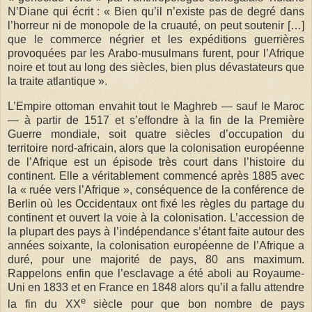
N’Diane qui écrit : « Bien qu’il n’existe pas de degré dans
l’horreur ni de monopole de la cruauté, on peut soutenir […]
que le commerce négrier et les expéditions guerrières
provoquées par les Arabo-musulmans furent, pour l’Afrique
noire et tout au long des siècles, bien plus dévastateurs que
la traite atlantique ».
L’Empire ottoman envahit tout le Maghreb — sauf le Maroc
— à partir de 1517 et s’effondre à la fin de la Première
Guerre mondiale, soit quatre siècles d’occupation du
territoire nord-africain, alors que la colonisation européenne
de l’Afrique est un épisode très court dans l’histoire du
continent. Elle a véritablement commencé après 1885 avec
la « ruée vers l’Afrique », conséquence de la conférence de
Berlin où les Occidentaux ont fixé les règles du partage du
continent et ouvert la voie à la colonisation. L’accession de
la plupart des pays à l’indépendance s’étant faite autour des
années soixante, la colonisation européenne de l’Afrique a
duré, pour une majorité de pays, 80 ans maximum.
Rappelons enfin que l’esclavage a été aboli au Royaume-
Uni en 1833 et en France en 1848 alors qu’il a fallu attendre
e
la fin du XX
siècle pour que bon nombre de pays