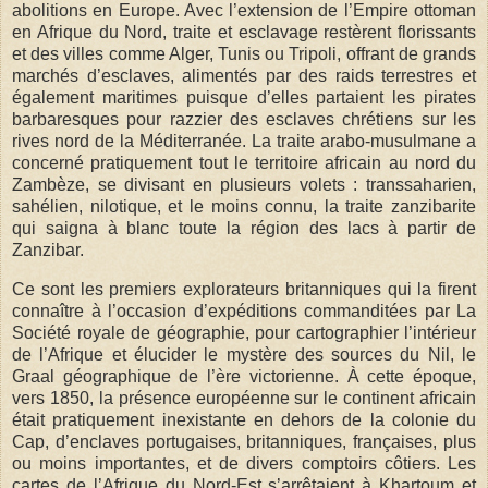
abolitions en Europe. Avec l’extension de l’Empire ottoman
en Afrique du Nord, traite et esclavage restèrent florissants
et des villes comme Alger, Tunis ou Tripoli, offrant de grands
marchés d’esclaves, alimentés par des raids terrestres et
également maritimes puisque d’elles partaient les pirates
barbaresques pour razzier des esclaves chrétiens sur les
rives nord de la Méditerranée. La traite arabo-musulmane a
concerné pratiquement tout le territoire africain au nord du
Zambèze, se divisant en plusieurs volets : transsaharien,
sahélien, nilotique, et le moins connu, la traite zanzibarite
qui saigna à blanc toute la région des lacs à partir de
Zanzibar.
Ce sont les premiers explorateurs britanniques qui la firent
connaître à l’occasion d’expéditions commanditées par La
Société royale de géographie, pour cartographier l’intérieur
de l’Afrique et élucider le mystère des sources du Nil, le
Graal géographique de l’ère victorienne. À cette époque,
vers 1850, la présence européenne sur le continent africain
était pratiquement inexistante en dehors de la colonie du
Cap, d’enclaves portugaises, britanniques, françaises, plus
ou moins importantes, et de divers comptoirs côtiers. Les
cartes de l’Afrique du Nord-Est s’arrêtaient à Khartoum et