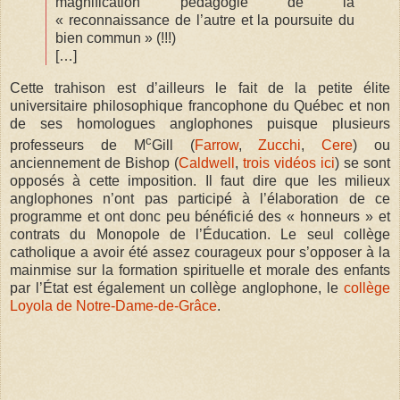
magnification pédagogie de la
« reconnaissance de l’autre et la poursuite du
bien commun » (!!!)
[…]
Cette trahison est d’ailleurs le fait de la petite élite
universitaire philosophique francophone du Québec et non
de ses homologues anglophones puisque plusieurs
c
professeurs de M
Gill (
Farrow
,
Zucchi
,
Cere
) ou
anciennement de Bishop (
Caldwell
,
trois vidéos ici
) se sont
opposés à cette imposition. Il faut dire que les milieux
anglophones n’ont pas participé à l’élaboration de ce
programme et ont donc peu bénéficié des « honneurs » et
contrats du Monopole de l’Éducation. Le seul collège
catholique a avoir été assez courageux pour s’opposer à la
mainmise sur la formation spirituelle et morale des enfants
par l’État est également un collège anglophone, le
collège
Loyola de Notre-Dame-de-Grâce
.