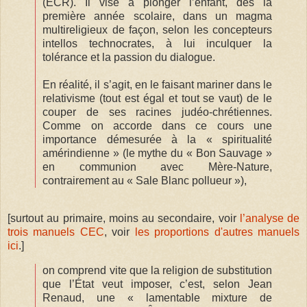
(ECR). Il vise à plonger l’enfant, dès la
première année scolaire, dans un magma
multireligieux de façon, selon les concepteurs
intellos technocrates, à lui inculquer la
tolérance et la passion du dialogue.
En réalité, il s’agit, en le faisant mariner dans le
relativisme (tout est égal et tout se vaut) de le
couper de ses racines judéo-chrétiennes.
Comme on accorde dans ce cours une
importance démesurée à la « spiritualité
amérindienne » (le mythe du « Bon Sauvage »
en communion avec Mère-Nature,
contrairement au « Sale Blanc pollueur »),
[surtout au primaire, moins au secondaire, voir
l’analyse de
trois manuels CEC
, voir
les proportions d'autres manuels
ici
.]
on comprend vite que la religion de substitution
que l’État veut imposer, c’est, selon Jean
Renaud, une « lamentable mixture de