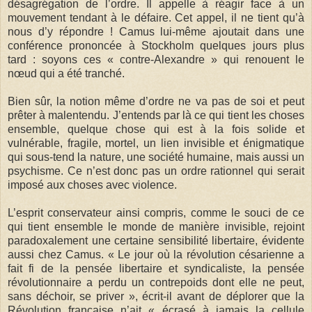
désagrégation de l’ordre. Il appelle à réagir face à un
mouvement tendant à le défaire. Cet appel, il ne tient qu’à
nous d’y répondre ! Camus lui-même ajoutait dans une
conférence prononcée à Stockholm quelques jours plus
tard : soyons ces « contre-Alexandre » qui renouent le
nœud qui a été tranché.
Bien sûr, la notion même d’ordre ne va pas de soi et peut
prêter à malentendu. J’entends par là ce qui tient les choses
ensemble, quelque chose qui est à la fois solide et
vulnérable, fragile, mortel, un lien invisible et énigmatique
qui sous-tend la nature, une société humaine, mais aussi un
psychisme. Ce n’est donc pas un ordre rationnel qui serait
imposé aux choses avec violence.
L’esprit conservateur ainsi compris, comme le souci de ce
qui tient ensemble le monde de manière invisible, rejoint
paradoxalement une certaine sensibilité libertaire, évidente
aussi chez Camus. « Le jour où la révolution césarienne a
fait fi de la pensée libertaire et syndicaliste, la pensée
révolutionnaire a perdu un contrepoids dont elle ne peut,
sans déchoir, se priver », écrit-il avant de déplorer que la
Révolution française n’ait « écrasé à jamais la cellule